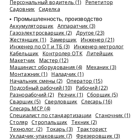
Персональный водитель (1)
Репетитор
Садовник
Сиделка
Промышленность, производство
Аккумуляторщик
Аппаратчик (3)
Газоэлектросварщик (2)
Другое (23)
Жестянщик (1)
Замерщик
Инженер (21)
Инженер по ОТ и ТБ (3)
Инженер-метролог
Кабельщик
Контролер ОТК
Литейщик
Макетчик
Мастер (12)
Машинист оборудования (4)
Механик (3)
Монтажник (1)
Наладчик (1)
Начальник смены (2)
Оператор (15)
Подсобный рабочий (10)
Рабочий (22)
Разнорабочий (2)
Резчик (1)
Сборщик (5)
Сварщик (5)
Сверловщик
Слесарь (16)
Слесарь МСР (4)
Специалист по стандартизации
Станочник (1)
Столяр
Стропальщик
Техник (2)
Технолог (2)
Токарь (3)
Тракторист
Укладчик-упаковщик (7)
Фрезеровщик (3)