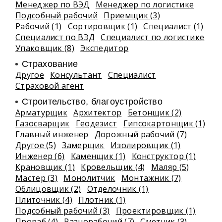
Менеджер по ВЭД
Менеджер по логистике
Подсобный рабочий
Приемщик (3)
Рабочий (1)
Сортировщик (1)
Специалист (1)
Специалист по ВЭД
Специалист по логистике
Упаковщик (8)
Экспедитор
Страхование
Другое
Консультант
Специалист
Страховой агент
Строительство, благоустройство
Арматурщик
Архитектор
Бетонщик (2)
Газосварщик
Геодезист
Гипсокартонщик (1)
Главный инженер
Дорожный рабочий (7)
Другое (5)
Замерщик
Изолировщик (1)
Инженер (6)
Каменщик (1)
Конструктор (1)
Крановщик (1)
Кровельщик (4)
Маляр (5)
Мастер (3)
Монолитчик
Монтажник (7)
Облицовщик (2)
Отделочник (1)
Плиточник (4)
Плотник (1)
Подсобный рабочий (3)
Проектировщик (1)
Прораб (4)
Разнорабочий (7)
Сметчик (3)