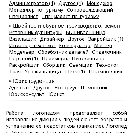
Администратор (1)
Другое (1)
Менеджер
Менеджер по туризму
Сопровождающий
Специалист
Специалист по туризму
Швейное и обувное производство, ремонт
Вставщик фурнитуры
Вышивальщица
Вязальщик
Дизайнер
Другое
Закройщик (1)
Инженер-технолог
Конструктор
Мастер
Модельер
Обработчик деталей
Отделочник
Портной (1)
Приемщик
Пуговичница
Раскройщик
Сборщик
Съемщик
Технолог
Ткач
Утюжильщица
Швея (1)
Штамповщик
Юриспруденция
Адвокат
Другое
Нотариус
Помощник
Юрисконсульт
Юрист
Работа логопедом представляет собой
исправление дикции у людей любого возраста и
устранение её недостатков (заикание). Логопед
в Минск или в Гродно помогает сделать речь