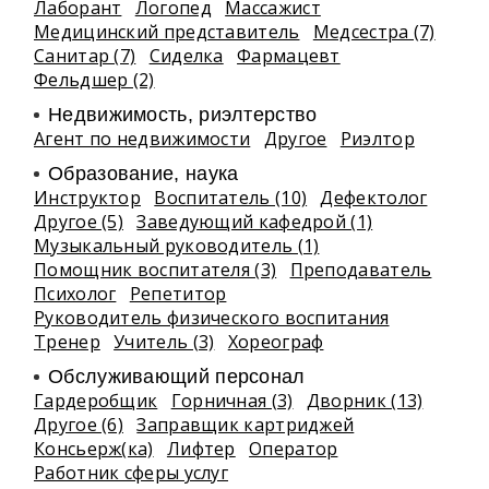
Лаборант
Логопед
Массажист
Медицинский представитель
Медсестра (7)
Санитар (7)
Сиделка
Фармацевт
Фельдшер (2)
Недвижимость, риэлтeрство
Агент по недвижимости
Другое
Риэлтор
Образование, наука
Инструктор
Воспитатель (10)
Дефектолог
Другое (5)
Заведующий кафедрой (1)
Музыкальный руководитель (1)
Помощник воспитателя (3)
Преподаватель
Психолог
Репетитор
Руководитель физического воспитания
Тренер
Учитель (3)
Хореограф
Обслуживающий персонал
Гардеробщик
Горничная (3)
Дворник (13)
Другое (6)
Заправщик картриджей
Консьерж(ка)
Лифтер
Оператор
Работник сферы услуг