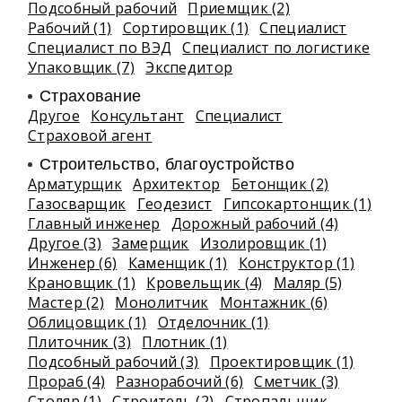
Подсобный рабочий
Приемщик (2)
Рабочий (1)
Сортировщик (1)
Специалист
Специалист по ВЭД
Специалист по логистике
Упаковщик (7)
Экспедитор
Страхование
Другое
Консультант
Специалист
Страховой агент
Строительство, благоустройство
Арматурщик
Архитектор
Бетонщик (2)
Газосварщик
Геодезист
Гипсокартонщик (1)
Главный инженер
Дорожный рабочий (4)
Другое (3)
Замерщик
Изолировщик (1)
Инженер (6)
Каменщик (1)
Конструктор (1)
Крановщик (1)
Кровельщик (4)
Маляр (5)
Мастер (2)
Монолитчик
Монтажник (6)
Облицовщик (1)
Отделочник (1)
Плиточник (3)
Плотник (1)
Подсобный рабочий (3)
Проектировщик (1)
Прораб (4)
Разнорабочий (6)
Сметчик (3)
Столяр (1)
Строитель (2)
Стропальщик