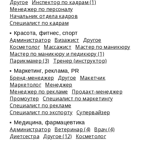
Другое
Инспектор по кадрам (1)
Менеджер по персоналу
Начальник отдела кадров
Специалист по кадрам
Красота, фитнес, спорт
Администратор
Визажист
Другое
Косметолог
Массажист
Мастер по маникюру
Мастер по маникюру и педикюру (1)
Парикмахер (3)
Тренер (инструктор)
Маркетинг, реклама, PR
Бренд-менеджер
Другое
Макетчик
Маркетолог
Менеджер
Менеджер по рекламе
Продакт-менеджер
Промоутер
Специалист по маркетингу
Специалист по рекламе
Специалист по экспорту
Супервайзер
Медицина, фармацевтика
Администратор
Ветеринар (4)
Врач (4)
Диетсестра
Другое (12)
Косметолог