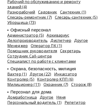
Рабочий по обслуживанию и ремонту
зданий (4)
Разнорабочий
Садовник
Сантехник (1)
Слесарь-ремонтник (7)
Слесарь-сантехник (5)
Уборщица (73)
Офисный персонал
Администратор (5)
Архивариус
Делопроизводитель
Диспетчер
Другое
Менеджер
Оператор ПК (1)
Помощник руководителя
Секретарь
Сотрудник Call-центра
Специалист по работе с клиентами
Охрана, безопасность, милиция
Вахтер (1)
Другое (22)
Инкассатор
Контролер (5)
Контролер КПП (6)
Милиционер (11)
Охранник (7)
Сторож (8)
Персонал для дома
Домработница
Другое
Няня
Персональный водитель (1)
Репетитор