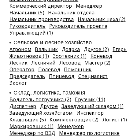
Коммерческий директор
Менеджер
Начальник (5)
Начальник отдела
Начальник производства
Начальник цеха (2)
Руководитель
Руководитель проекта
Управляющий (1)
Сельское и лесное хозяйство
Агроном
Вальщик
Доярка
Другое (2)
Егерь
Животновод (1)
Зоотехник (1)
Коневод
Лесник
Лесничий
Лесовод
Мастер (2)
Оператор
Полевод
Помощник
Председатель
Птицевод
Специалист
Эколог
Склад, логистика, таможня
Водитель погрузчика (2)
Грузчик (11)
Диспетчер
Другое
Заведующий складом (1)
Заведующий хозяйством
Инспектор
Кладовщик (5)
Комплектовщик (2)
Логист (1)
Маркировщик (1)
Менеджер
Менеджер по ВЭД
Менеджер по логистике