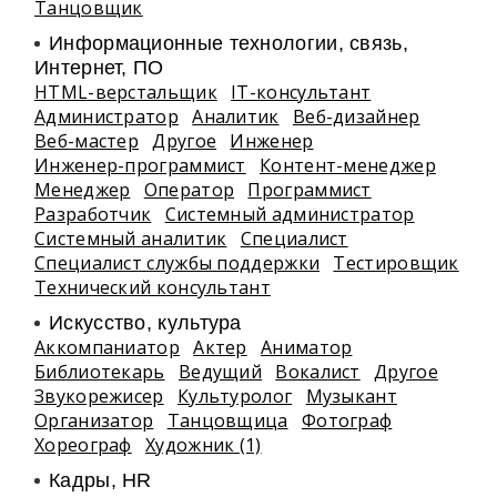
Танцовщик
Информационные технологии, связь,
Интернет, ПО
HTML-верстальщик
IT-консультант
Администратор
Аналитик
Веб-дизайнер
Веб-мастер
Другое
Инженер
Инженер-программист
Контент-менеджер
Менеджер
Оператор
Программист
Разработчик
Системный администратор
Системный аналитик
Специалист
Специалист службы поддержки
Тестировщик
Технический консультант
Искусство, культура
Аккомпаниатор
Актер
Аниматор
Библиотекарь
Ведущий
Вокалист
Другое
Звукорежисер
Культуролог
Музыкант
Организатор
Танцовщица
Фотограф
Хореограф
Художник (1)
Кадры, HR