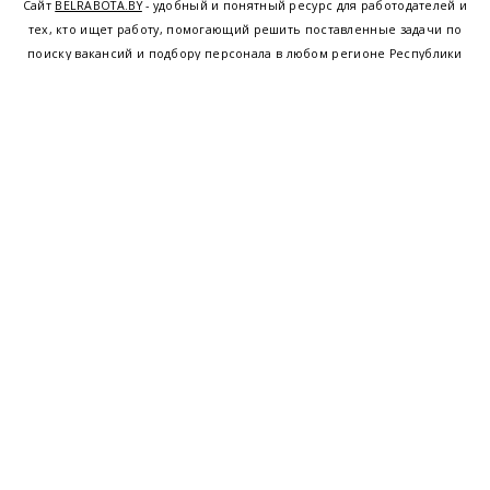
Сайт
BELRABOTA.BY
- удобный и понятный ресурс для работодателей и
тех, кто ищет работу, помогающий решить поставленные задачи по
поиску вакансий и подбору персонала в любом регионе Республики
Беларусь. Мы предоставляем возможность найти работу в Минске по
всей Беларуси, т.е. получить актуальную информацию по вакантным
рабочим местам и резюме, а также размещаем объявления о
проведении семинаров, тренингов, курсов по освоению новых
специальностей и повышению квалификации сотрудников. Свежие
вакансии для женщин и мужчин на сегодня от ведущих предприятий и
резюме от потенциальных сотрудников,
работа в Минске
,
Витебске
,
Гомеле
,
Гродно
,
Могилеве
,
Бресте
и других регионах Беларуси,
квалифицированная и оперативная поддержка - это все
BELRABOTA.by
Наш
© 2001—2026
Belmeta.com
партнер
Belrabota.by
Пользовательское
соглашение
Политика обработки