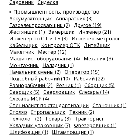
Садовник
Сиделка
Промышленность, производство
Аккумуляторщик
Аппаратчик (3)
Газоэлектросварщик (2)
Другое (19)
Жестянщик (1)
Замерщик
Инженер (21)
Инженер по ОТ и ТБ (3)
Инженер-метролог
Кабельщик
Контролер ОТК
Литейщик
Макетчик
Мастер (12)
Машинист оборудования (4)
Механик (3)
Монтажник
Наладчик (1)
Начальник смены (2)
Оператор (15)
Подсобный рабочий (10)
Рабочий (22)
Разнорабочий (2)
Резчик (1)
Сборщик (5)
Сварщик (5)
Сверловщик
Слесарь (14)
Слесарь МСР (4)
Специалист по стандартизации
Станочник (1)
Столяр
Стропальщик
Техник (2)
Технолог (2)
Токарь (3)
Тракторист
Укладчик-упаковщик (7)
Фрезеровщик (1)
Шлифовщик (1)
Штамповщик (1)