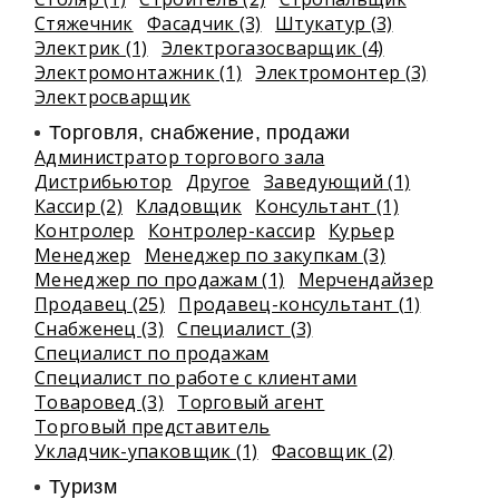
Стяжечник
Фасадчик (3)
Штукатур (3)
Электрик (1)
Электрогазосварщик (4)
Электромонтажник (1)
Электромонтер (3)
Электросварщик
Торговля, снабжение, продажи
Администратор торгового зала
Дистрибьютор
Другое
Заведующий (1)
Кассир (2)
Кладовщик
Консультант (1)
Контролер
Контролер-кассир
Курьер
Менеджер
Менеджер по закупкам (3)
Менеджер по продажам (1)
Мерчендайзер
Продавец (25)
Продавец-консультант (1)
Снабженец (3)
Специалист (3)
Специалист по продажам
Специалист по работе с клиентами
Товаровед (3)
Торговый агент
Торговый представитель
Укладчик-упаковщик (1)
Фасовщик (2)
Туризм