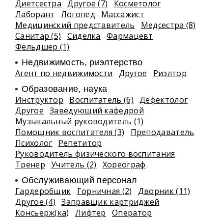
Диетсестра
Другое (7)
Косметолог
Лаборант
Логопед
Массажист
Медицинский представитель
Медсестра (8)
Санитар (5)
Сиделка
Фармацевт
Фельдшер (1)
Недвижимость, риэлтeрство
Агент по недвижимости
Другое
Риэлтор
Образование, наука
Инструктор
Воспитатель (6)
Дефектолог
Другое
Заведующий кафедрой
Музыкальный руководитель (1)
Помощник воспитателя (3)
Преподаватель
Психолог
Репетитор
Руководитель физического воспитания
Тренер
Учитель (2)
Хореограф
Обслуживающий персонал
Гардеробщик
Горничная (2)
Дворник (11)
Другое (4)
Заправщик картриджей
Консьерж(ка)
Лифтер
Оператор