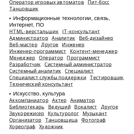
Оператор игровых автоматов
Пит-босс
Танцовщик
Информационные технологии, связь,
Интернет, ПО
HTML-верстальщик
IT-консультант
Администратор
Аналитик
Веб-дизайнер
Веб-мастер
Другое
Инженер
Инженер-программист
Контент-менеджер
Менеджер
Оператор
Программист
Разработчик
Системный администратор
Системный аналитик
Специалист
Специалист службы поддержки
Тестировщик
Технический консультант
Искусство, культура
Аккомпаниатор
Актер
Аниматор
Библиотекарь
Ведущий
Вокалист
Другое
Звукорежисер
Культуролог
Музыкант
Организатор
Танцовщица
Фотограф
Хореограф
Художник