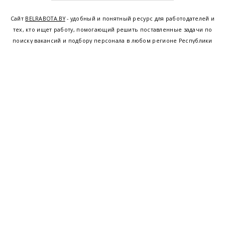
Сайт
BELRABOTA.BY
- удобный и понятный ресурс для работодателей и
тех, кто ищет работу, помогающий решить поставленные задачи по
поиску вакансий и подбору персонала в любом регионе Республики
Беларусь. Мы предоставляем возможность найти работу в Минске по
всей Беларуси, т.е. получить актуальную информацию по вакантным
рабочим местам и резюме, а также размещаем объявления о
проведении семинаров, тренингов, курсов по освоению новых
специальностей и повышению квалификации сотрудников. Свежие
вакансии для женщин и мужчин на сегодня от ведущих предприятий и
резюме от потенциальных сотрудников,
работа в Минске
,
Витебске
,
Гомеле
,
Гродно
,
Могилеве
,
Бресте
и других регионах Беларуси,
квалифицированная и оперативная поддержка - это все
BELRABOTA.by
Наш
© 2001—2026
Belmeta.com
партнер
Belrabota.by
Пользовательское