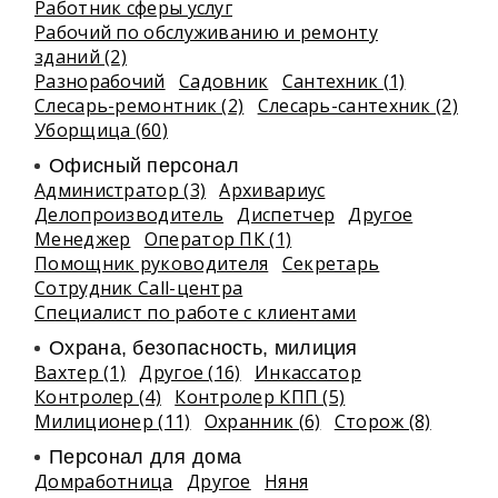
Работник сферы услуг
Рабочий по обслуживанию и ремонту
зданий (2)
Разнорабочий
Садовник
Сантехник (1)
Слесарь-ремонтник (2)
Слесарь-сантехник (2)
Уборщица (60)
Офисный персонал
Администратор (3)
Архивариус
Делопроизводитель
Диспетчер
Другое
Менеджер
Оператор ПК (1)
Помощник руководителя
Секретарь
Сотрудник Call-центра
Специалист по работе с клиентами
Охрана, безопасность, милиция
Вахтер (1)
Другое (16)
Инкассатор
Контролер (4)
Контролер КПП (5)
Милиционер (11)
Охранник (6)
Сторож (8)
Персонал для дома
Домработница
Другое
Няня