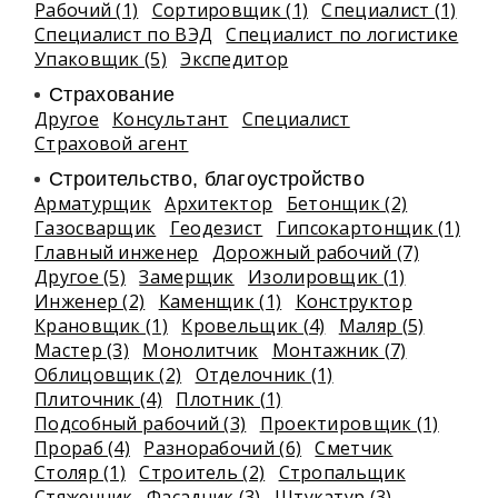
Рабочий (1)
Сортировщик (1)
Специалист (1)
Специалист по ВЭД
Специалист по логистике
Упаковщик (5)
Экспедитор
Страхование
Другое
Консультант
Специалист
Страховой агент
Строительство, благоустройство
Арматурщик
Архитектор
Бетонщик (2)
Газосварщик
Геодезист
Гипсокартонщик (1)
Главный инженер
Дорожный рабочий (7)
Другое (5)
Замерщик
Изолировщик (1)
Инженер (2)
Каменщик (1)
Конструктор
Крановщик (1)
Кровельщик (4)
Маляр (5)
Мастер (3)
Монолитчик
Монтажник (7)
Облицовщик (2)
Отделочник (1)
Плиточник (4)
Плотник (1)
Подсобный рабочий (3)
Проектировщик (1)
Прораб (4)
Разнорабочий (6)
Сметчик
Столяр (1)
Строитель (2)
Стропальщик
Стяжечник
Фасадчик (3)
Штукатур (3)