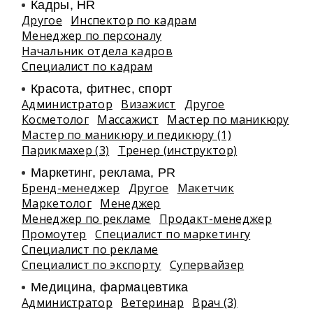
Кадры, HR
Другое
Инспектор по кадрам
Менеджер по персоналу
Начальник отдела кадров
Специалист по кадрам
Красота, фитнес, спорт
Администратор
Визажист
Другое
Косметолог
Массажист
Мастер по маникюру
Мастер по маникюру и педикюру (1)
Парикмахер (3)
Тренер (инструктор)
Маркетинг, реклама, PR
Бренд-менеджер
Другое
Макетчик
Маркетолог
Менеджер
Менеджер по рекламе
Продакт-менеджер
Промоутер
Специалист по маркетингу
Специалист по рекламе
Специалист по экспорту
Супервайзер
Медицина, фармацевтика
Администратор
Ветеринар
Врач (3)