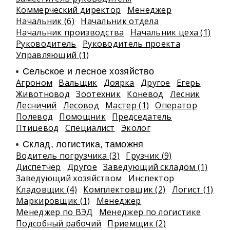
Коммерческий директор
Менеджер
Начальник (6)
Начальник отдела
Начальник производства
Начальник цеха (1)
Руководитель
Руководитель проекта
Управляющий (1)
Сельское и лесное хозяйство
Агроном
Вальщик
Доярка
Другое
Егерь
Животновод
Зоотехник
Коневод
Лесник
Лесничий
Лесовод
Мастер (1)
Оператор
Полевод
Помощник
Председатель
Птицевод
Специалист
Эколог
Склад, логистика, таможня
Водитель погрузчика (3)
Грузчик (9)
Диспетчер
Другое
Заведующий складом (1)
Заведующий хозяйством
Инспектор
Кладовщик (4)
Комплектовщик (2)
Логист (1)
Маркировщик (1)
Менеджер
Менеджер по ВЭД
Менеджер по логистике
Подсобный рабочий
Приемщик (2)