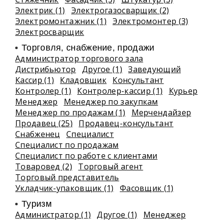
Электрик (1)
Электрогазосварщик (2)
Электромонтажник (1)
Электромонтер (3)
Электросварщик
Торговля, снабжение, продажи
Администратор торгового зала
Дистрибьютор
Другое (1)
Заведующий
Кассир (1)
Кладовщик
Консультант
Контролер (1)
Контролер-кассир (1)
Курьер
Менеджер
Менеджер по закупкам
Менеджер по продажам (1)
Мерчендайзер
Продавец (25)
Продавец-консультант
Снабженец
Специалист
Специалист по продажам
Специалист по работе с клиентами
Товаровед (2)
Торговый агент
Торговый представитель
Укладчик-упаковщик (1)
Фасовщик (1)
Туризм
Администратор (1)
Другое (1)
Менеджер