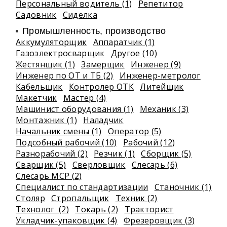
Персональный водитель (1)
Репетитор
Садовник
Сиделка
Промышленность, производство
Аккумуляторщик
Аппаратчик (1)
Газоэлектросварщик
Другое (10)
Жестянщик (1)
Замерщик
Инженер (9)
Инженер по ОТ и ТБ (2)
Инженер-метролог
Кабельщик
Контролер ОТК
Литейщик
Макетчик
Мастер (4)
Машинист оборудования (1)
Механик (3)
Монтажник (1)
Наладчик
Начальник смены (1)
Оператор (5)
Подсобный рабочий (10)
Рабочий (12)
Разнорабочий (2)
Резчик (1)
Сборщик (5)
Сварщик (5)
Сверловщик
Слесарь (6)
Слесарь МСР (2)
Специалист по стандартизации
Станочник (1)
Столяр
Стропальщик
Техник (2)
Технолог (2)
Токарь (2)
Тракторист
Укладчик-упаковщик (4)
Фрезеровщик (3)