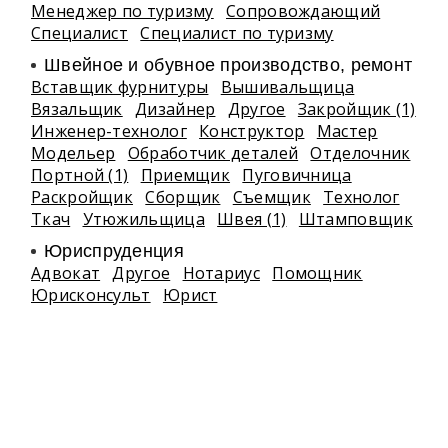
Менеджер по туризму
Сопровождающий
Специалист
Специалист по туризму
Швейное и обувное производство, ремонт
Вставщик фурнитуры
Вышивальщица
Вязальщик
Дизайнер
Другое
Закройщик (1)
Инженер-технолог
Конструктор
Мастер
Модельер
Обработчик деталей
Отделочник
Портной (1)
Приемщик
Пуговичница
Раскройщик
Сборщик
Съемщик
Технолог
Ткач
Утюжильщица
Швея (1)
Штамповщик
Юриспруденция
Адвокат
Другое
Нотариус
Помощник
Юрисконсульт
Юрист