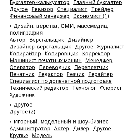
Бухгалтер-калькулятор
Главный бухгалтер
Другое
Ревизор
Специалист
Трейдер
Финансовый менеджер
Экономист (1)
Дизайн, верстка, СМИ, массмедиа,
полиграфия
Автор
Верстальщик
Дизайнер
Дизайнер-верстальщик
Другое
Журналист
Копирайтер
Копировщик
Корректор
Машинист печатных машин
Менеджер
Оператор
Переводчик
Переплетчик
Печатник
Редактор
Резчик
Рерайтер
Специалист по допечатной подготовке
Технический редактор
Технолог
Флорист
Художник
Другое
Другое (2)
Игорный, модельный и шоу-бизнес
Администратор
Актер
Дилер
Другое
Крупье
Модель