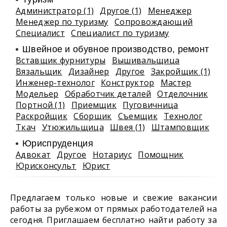
Администратор (1)
Другое (1)
Менеджер
Менеджер по туризму
Сопровождающий
Специалист
Специалист по туризму
Швейное и обувное производство, ремонт
Вставщик фурнитуры
Вышивальщица
Вязальщик
Дизайнер
Другое
Закройщик (1)
Инженер-технолог
Конструктор
Мастер
Модельер
Обработчик деталей
Отделочник
Портной (1)
Приемщик
Пуговичница
Раскройщик
Сборщик
Съемщик
Технолог
Ткач
Утюжильщица
Швея (1)
Штамповщик
Юриспруденция
Адвокат
Другое
Нотариус
Помощник
Юрисконсульт
Юрист
Предлагаем только новые и свежие вакансии
работы за рубежом от прямых работодателей на
сегодня. Приглашаем бесплатно найти работу за