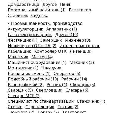
Домработница
Другое
Няня
Персональный водитель (1)
Репетитор
Садовник
Сиделка
Промышленность, производство
Аккумуляторщик
Аппаратчик (1)
Газоэлектросварщик
Другое (10)
Жестянщик (1)
Замерщик
Инженер (9)
Инженер по ОТ и ТБ (2)
Инженер-метролог
Кабельщик
Контролер ОТК
Литейщик
Макетчик
Мастер (4)
Машинист оборудования (1)
Механик (3)
Монтажник (1)
Наладчик
Начальник смены (1)
Оператор (5)
Подсобный рабочий (10)
Рабочий (14)
Разнорабочий (2)
Резчик (1)
Сборщик (5)
Сварщик (5)
Сверловщик
Слесарь (6)
Слесарь МСР (2)
Специалист по стандартизации
Станочник (1)
Столяр
Стропальщик
Техник (2)
Технолог (2)
Токарь (2)
Тракторист