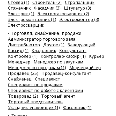
Столяр (1)
Строитель (2)
Стропальщик
Стяжечник
Фасадчик (3)
Штукатур (3)
Электрик (1)
Электрогазосварщик (2)
Электромонтажник (1)
Электромонтер (3)
Электросварщик
Торговля, снабжение, продажи
Администратор торгового зала
Дистрибьютор
Другое (1)
Заведующий
Кассир (1)
Кладовщик
Консультант
Контролер (1)
Контролер-кассир (1)
Курьер
Менеджер
Менеджер по закупкам
Менеджер по продажам (1)
Мерчендайзер
Продавец (25)
Продавец-консультант
Снабженец
Специалист
Специалист по продажам
Специалист по работе с клиентами
Товаровед (2)
Торговый агент
Торговый представитель
Укладчик-упаковщик (1)
Фасовщик (1)
Туризм