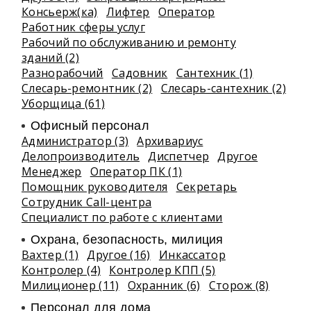
Консьерж(ка)
Лифтер
Оператор
Работник сферы услуг
Рабочий по обслуживанию и ремонту
зданий (2)
Разнорабочий
Садовник
Сантехник (1)
Слесарь-ремонтник (2)
Слесарь-сантехник (2)
Уборщица (61)
Офисный персонал
Администратор (3)
Архивариус
Делопроизводитель
Диспетчер
Другое
Менеджер
Оператор ПК (1)
Помощник руководителя
Секретарь
Сотрудник Call-центра
Специалист по работе с клиентами
Охрана, безопасность, милиция
Вахтер (1)
Другое (16)
Инкассатор
Контролер (4)
Контролер КПП (5)
Милиционер (11)
Охранник (6)
Сторож (8)
Персонал для дома