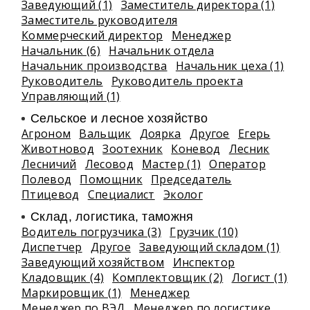
Заведующий (1)
Заместитель директора (1)
Заместитель руководителя
Коммерческий директор
Менеджер
Начальник (6)
Начальник отдела
Начальник производства
Начальник цеха (1)
Руководитель
Руководитель проекта
Управляющий (1)
Сельское и лесное хозяйство
Агроном
Вальщик
Доярка
Другое
Егерь
Животновод
Зоотехник
Коневод
Лесник
Лесничий
Лесовод
Мастер (1)
Оператор
Полевод
Помощник
Председатель
Птицевод
Специалист
Эколог
Склад, логистика, таможня
Водитель погрузчика (3)
Грузчик (10)
Диспетчер
Другое
Заведующий складом (1)
Заведующий хозяйством
Инспектор
Кладовщик (4)
Комплектовщик (2)
Логист (1)
Маркировщик (1)
Менеджер
Менеджер по ВЭД
Менеджер по логистике