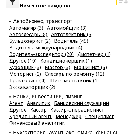
Ничего не найдено.
Автобизнес, транспорт
Автомаляр (3)
Автомойщик (3)
Автослесарь (8)
Автоэлектрик (5)
Бульдозерист (2)
Водитель (45)
Водитель-международник (4)
Водитель-экспедитор (20)
Диспетчер (1)
Другое (10)
Кондиционерщик (1)
Кузовщик (3)
Мастер (3)
Машинист (5)
Моторист (2)
Слесарь по ремонту (12)
Тракторист (4)
Шиномонтажник (1)
Экскаваторщик (2)
Банки, инвестиции, лизинг
Агент
Аналитик
Банковский служащий
Другое
Кассир
Кассир-операционист
Кредитный агент
Менеджер
Специалист
Финансовый аналитик
Бухгалтерия, аудит, экономика, финансы