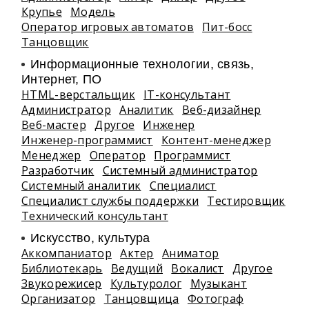
Крупье
Модель
Оператор игровых автоматов
Пит-босс
Танцовщик
Информационные технологии, связь,
Интернет, ПО
HTML-верстальщик
IT-консультант
Администратор
Аналитик
Веб-дизайнер
Веб-мастер
Другое
Инженер
Инженер-программист
Контент-менеджер
Менеджер
Оператор
Программист
Разработчик
Системный администратор
Системный аналитик
Специалист
Специалист службы поддержки
Тестировщик
Технический консультант
Искусство, культура
Аккомпаниатор
Актер
Аниматор
Библиотекарь
Ведущий
Вокалист
Другое
Звукорежисер
Культуролог
Музыкант
Организатор
Танцовщица
Фотограф