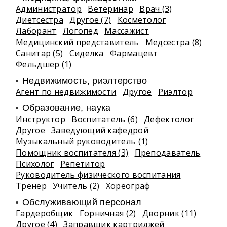
Администратор
Ветеринар
Врач (3)
Диетсестра
Другое (7)
Косметолог
Лаборант
Логопед
Массажист
Медицинский представитель
Медсестра (8)
Санитар (5)
Сиделка
Фармацевт
Фельдшер (1)
Недвижимость, риэлтeрство
Агент по недвижимости
Другое
Риэлтор
Образование, наука
Инструктор
Воспитатель (6)
Дефектолог
Другое
Заведующий кафедрой
Музыкальный руководитель (1)
Помощник воспитателя (3)
Преподаватель
Психолог
Репетитор
Руководитель физического воспитания
Тренер
Учитель (2)
Хореограф
Обслуживающий персонал
Гардеробщик
Горничная (2)
Дворник (11)
Другое (4)
Заправщик картриджей