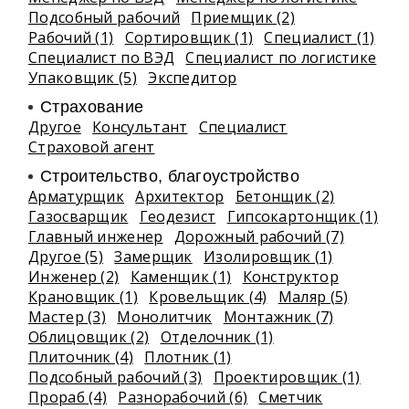
Подсобный рабочий
Приемщик (2)
Рабочий (1)
Сортировщик (1)
Специалист (1)
Специалист по ВЭД
Специалист по логистике
Упаковщик (5)
Экспедитор
Страхование
Другое
Консультант
Специалист
Страховой агент
Строительство, благоустройство
Арматурщик
Архитектор
Бетонщик (2)
Газосварщик
Геодезист
Гипсокартонщик (1)
Главный инженер
Дорожный рабочий (7)
Другое (5)
Замерщик
Изолировщик (1)
Инженер (2)
Каменщик (1)
Конструктор
Крановщик (1)
Кровельщик (4)
Маляр (5)
Мастер (3)
Монолитчик
Монтажник (7)
Облицовщик (2)
Отделочник (1)
Плиточник (4)
Плотник (1)
Подсобный рабочий (3)
Проектировщик (1)
Прораб (4)
Разнорабочий (6)
Сметчик