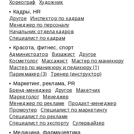
Хореограф
Художник
Кадры, HR
Другое
Инспектор по кадрам
Менеджер по персоналу
Начальник отдела кадров
Специалист по кадрам
Красота, фитнес, спорт
Администратор
Визажист
Другое
Косметолог
Массажист
Мастер по маникюру
Мастер по маникюру и педикюру (1)
Парикмахер (3)
Тренер (инструктор)
Маркетинг, реклама, PR
Бренд-менеджер
Другое
Макетчик
Маркетолог
Менеджер
Менеджер по рекламе
Продакт-менеджер
Промоутер
Специалист по маркетингу
Специалист по рекламе
Специалист по экспорту
Супервайзер
Медицина, фармацевтика