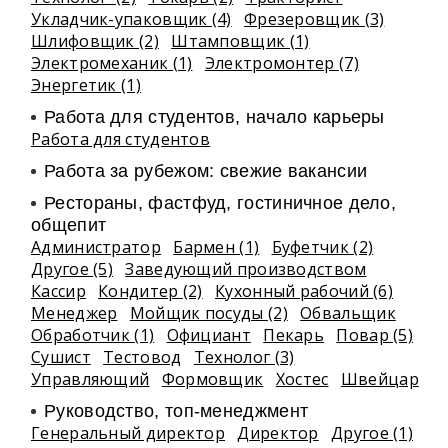
Укладчик-упаковщик (4)
Фрезеровщик (3)
Шлифовщик (2)
Штамповщик (1)
Электромеханик (1)
Электромонтер (7)
Энергетик (1)
Работа для студентов, начало карьеры
Работа для студентов
Работа за рубежом: свежие вакансии
Рестораны, фастфуд, гостиничное дело,
общепит
Администратор
Бармен (1)
Буфетчик (2)
Другое (5)
Заведующий производством
Кассир
Кондитер (2)
Кухонный рабочий (6)
Менеджер
Мойщик посуды (2)
Обвальщик
Обработчик (1)
Официант
Пекарь
Повар (5)
Сушист
Тестовод
Технолог (3)
Управляющий
Формовщик
Хостес
Швейцар
Руководство, топ-менеджмент
Генеральный директор
Директор
Другое (1)