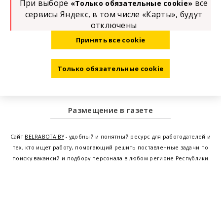
При выборе
все
«Только обязательные cookie»
сервисы Яндекс, в том числе «Карты», будут
отключены
Принять все cookie
Только обязательные cookie
Размещение в газете
Сайт
BELRABOTA.BY
- удобный и понятный ресурс для работодателей и
тех, кто ищет работу, помогающий решить поставленные задачи по
поиску вакансий и подбору персонала в любом регионе Республики
Беларусь. Мы предоставляем возможность найти работу в Минске по
всей Беларуси, т.е. получить актуальную информацию по вакантным
рабочим местам и резюме, а также размещаем объявления о
проведении семинаров, тренингов, курсов по освоению новых
специальностей и повышению квалификации сотрудников. Свежие