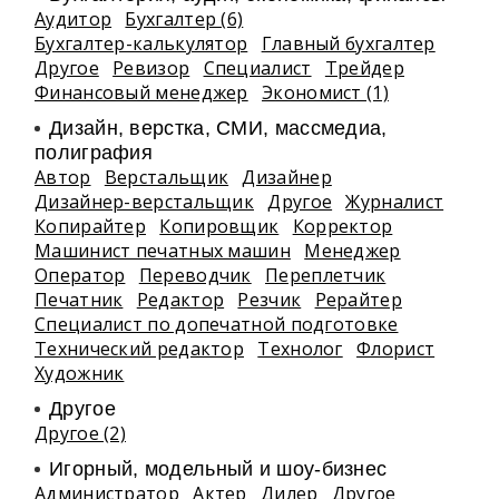
Аудитор
Бухгалтер (6)
Бухгалтер-калькулятор
Главный бухгалтер
Другое
Ревизор
Специалист
Трейдер
Финансовый менеджер
Экономист (1)
Дизайн, верстка, СМИ, массмедиа,
полиграфия
Автор
Верстальщик
Дизайнер
Дизайнер-верстальщик
Другое
Журналист
Копирайтер
Копировщик
Корректор
Машинист печатных машин
Менеджер
Оператор
Переводчик
Переплетчик
Печатник
Редактор
Резчик
Рерайтер
Специалист по допечатной подготовке
Технический редактор
Технолог
Флорист
Художник
Другое
Другое (2)
Игорный, модельный и шоу-бизнес
Администратор
Актер
Дилер
Другое