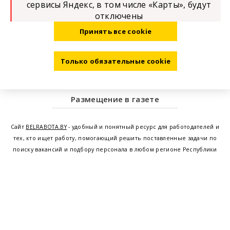
сервисы Яндекс, в том числе «Карты», будут
отключены
Принять все cookie
Только обязательные cookie
Размещение в газете
Сайт
BELRABOTA.BY
- удобный и понятный ресурс для работодателей и
тех, кто ищет работу, помогающий решить поставленные задачи по
поиску вакансий и подбору персонала в любом регионе Республики
Беларусь. Мы предоставляем возможность найти работу в Минске по
всей Беларуси, т.е. получить актуальную информацию по вакантным
рабочим местам и резюме, а также размещаем объявления о
проведении семинаров, тренингов, курсов по освоению новых
специальностей и повышению квалификации сотрудников. Свежие
вакансии для женщин и мужчин на сегодня от ведущих предприятий и
резюме от потенциальных сотрудников,
работа в Минске
,
Витебске
,