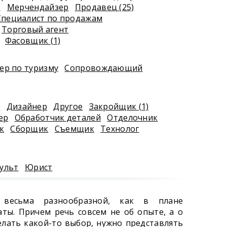
)
Мерчендайзер
Продавец (25)
Специалист по продажам
Торговый агент
Фасовщик (1)
р по туризму
Сопровождающий
к
Дизайнер
Другое
Закройщик (1)
ер
Обработчик деталей
Отделочник
к
Сборщик
Съемщик
Технолог
ульт
Юрист
весьма разнообразной, как в плане
аты. Причем речь совсем не об опыте, а о
делать какой-то выбор, нужно представлять