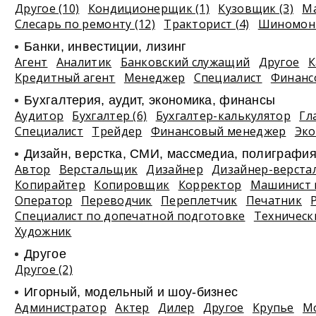
Другое (10)
Кондиционерщик (1)
Кузовщик (3)
Ма
Слесарь по ремонту (12)
Тракторист (4)
Шиномонт
Банки, инвестиции, лизинг
Агент
Аналитик
Банковский служащий
Другое
К
Кредитный агент
Менеджер
Специалист
Финанс
Бухгалтерия, аудит, экономика, финансы
Аудитор
Бухгалтер (6)
Бухгалтер-калькулятор
Гл
Специалист
Трейдер
Финансовый менеджер
Эко
Дизайн, верстка, СМИ, массмедиа, полиграфи
Автор
Верстальщик
Дизайнер
Дизайнер-верста
Копирайтер
Копировщик
Корректор
Машинист 
Оператор
Переводчик
Переплетчик
Печатник
Специалист по допечатной подготовке
Техническ
Художник
Другое
Другое (2)
Игорный, модельный и шоу-бизнес
Администратор
Актер
Дилер
Другое
Крупье
М