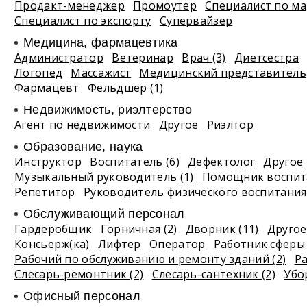
Продакт-менеджер
Промоутер
Специалист по ма
Специалист по экспорту
Супервайзер
Медицина, фармацевтика
Администратор
Ветеринар
Врач (3)
Диетсестра
Логопед
Массажист
Медицинский представитель
Фармацевт
Фельдшер (1)
Недвижимость, риэлтeрство
Агент по недвижимости
Другое
Риэлтор
Образование, наука
Инструктор
Воспитатель (6)
Дефектолог
Другое
Музыкальный руководитель (1)
Помощник воспита
Репетитор
Руководитель физического воспитания
Обслуживающий персонал
Гардеробщик
Горничная (2)
Дворник (11)
Другое 
Консьерж(ка)
Лифтер
Оператор
Работник сферы 
Рабочий по обслуживанию и ремонту зданий (2)
Р
Слесарь-ремонтник (2)
Слесарь-сантехник (2)
Убо
Офисный персонал