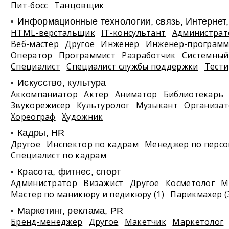
Пит-босс
Танцовщик
Информационные технологии, связь, Интернет
HTML-верстальщик
IT-консультант
Администрат
Веб-мастер
Другое
Инженер
Инженер-программ
Оператор
Программист
Разработчик
Системный
Специалист
Специалист службы поддержки
Тест
Искусство, культура
Аккомпаниатор
Актер
Аниматор
Библиотекарь
Звукорежисер
Культуролог
Музыкант
Организа
Хореограф
Художник
Кадры, HR
Другое
Инспектор по кадрам
Менеджер по персо
Специалист по кадрам
Красота, фитнес, спорт
Администратор
Визажист
Другое
Косметолог
М
Мастер по маникюру и педикюру (1)
Парикмахер (
Маркетинг, реклама, PR
Бренд-менеджер
Другое
Макетчик
Маркетолог