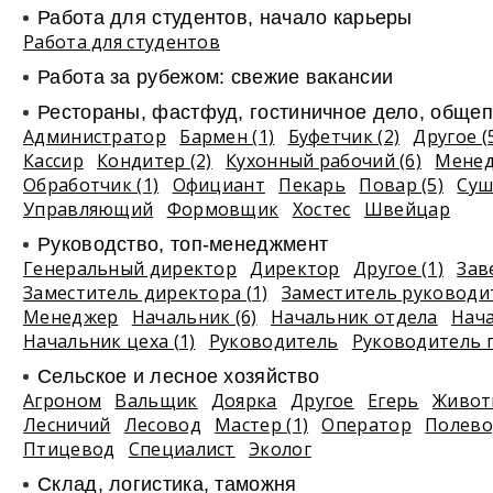
Работа для студентов, начало карьеры
Работа для студентов
Работа за рубежом: свежие вакансии
Рестораны, фастфуд, гостиничное дело, общеп
Администратор
Бармен (1)
Буфетчик (2)
Другое (
Кассир
Кондитер (2)
Кухонный рабочий (6)
Мене
Обработчик (1)
Официант
Пекарь
Повар (5)
Суш
Управляющий
Формовщик
Хостес
Швейцар
Руководство, топ-менеджмент
Генеральный директор
Директор
Другое (1)
Зав
Заместитель директора (1)
Заместитель руководи
Менеджер
Начальник (6)
Начальник отдела
Нач
Начальник цеха (1)
Руководитель
Руководитель 
Сельское и лесное хозяйство
Агроном
Вальщик
Доярка
Другое
Егерь
Живот
Лесничий
Лесовод
Мастер (1)
Оператор
Полево
Птицевод
Специалист
Эколог
Склад, логистика, таможня