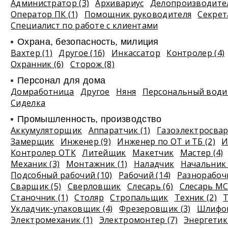
Администратор (3)
Архивариус
Делопроизводите
Оператор ПК (1)
Помощник руководителя
Секрет
Специалист по работе с клиентами
Охрана, безопасность, милиция
Вахтер (1)
Другое (16)
Инкассатор
Контролер (4)
Охранник (6)
Сторож (8)
Персонал для дома
Домработница
Другое
Няня
Персональный водит
Сиделка
Промышленность, производство
Аккумуляторщик
Аппаратчик (1)
Газоэлектросва
Замерщик
Инженер (9)
Инженер по ОТ и ТБ (2)
И
Контролер ОТК
Литейщик
Макетчик
Мастер (4)
Механик (3)
Монтажник (1)
Наладчик
Начальник 
Подсобный рабочий (10)
Рабочий (14)
Разнорабочи
Сварщик (5)
Сверловщик
Слесарь (6)
Слесарь МС
Станочник (1)
Столяр
Стропальщик
Техник (2)
Т
Укладчик-упаковщик (4)
Фрезеровщик (3)
Шлифов
Электромеханик (1)
Электромонтер (7)
Энергетик 