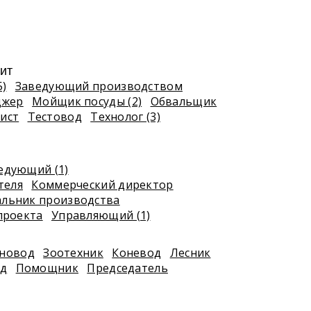
ит
5)
Заведующий производством
джер
Мойщик посуды (2)
Обвальщик
ист
Тестовод
Технолог (3)
едующий (1)
теля
Коммерческий директор
альник производства
проекта
Управляющий (1)
новод
Зоотехник
Коневод
Лесник
д
Помощник
Председатель