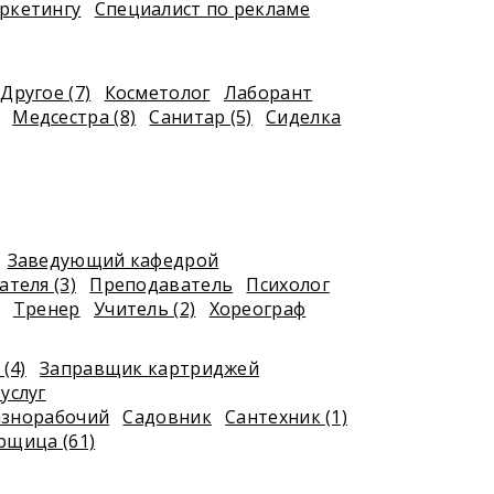
ркетингу
Специалист по рекламе
Другое (7)
Косметолог
Лаборант
Медсестра (8)
Санитар (5)
Сиделка
Заведующий кафедрой
теля (3)
Преподаватель
Психолог
Тренер
Учитель (2)
Хореограф
(4)
Заправщик картриджей
услуг
азнорабочий
Садовник
Сантехник (1)
рщица (61)