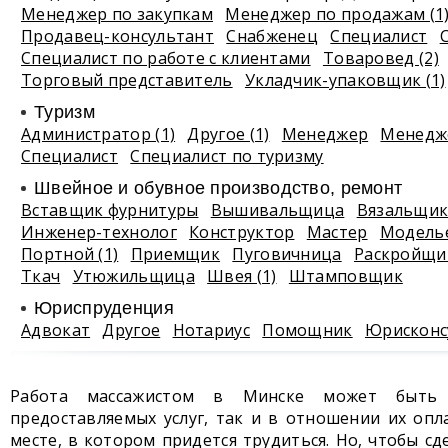
Менеджер по закупкам
Менеджер по продажам (1
Продавец-консультант
Снабженец
Специалист
Специалист по работе с клиентами
Товаровед (2)
Торговый представитель
Укладчик-упаковщик (1)
Туризм
Администратор (1)
Другое (1)
Менеджер
Менедже
Специалист
Специалист по туризму
Швейное и обувное производство, ремонт
Вставщик фурнитуры
Вышивальщица
Вязальщи
Инженер-технолог
Конструктор
Мастер
Модель
Портной (1)
Приемщик
Пуговичница
Раскройщи
Ткач
Утюжильщица
Швея (1)
Штамповщик
Юриспруденция
Адвокат
Другое
Нотариус
Помощник
Юрисконс
Работа массажистом в Минске может быть 
предоставляемых услуг, так и в отношении их опл
месте, в котором придется трудиться. Но, чтобы с