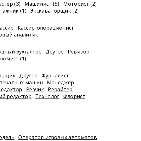
стер (3)
Машинист (5)
Моторист (2)
ажник (1)
Экскаваторщик (2)
ассир
Кассир-операционист
овый аналитик
авный бухгалтер
Другое
Ревизор
номист (1)
я
льщик
Другое
Журналист
печатных машин
Менеджер
Редактор
Резчик
Рерайтер
ий редактор
Технолог
Флорист
одель
Оператор игровых автоматов