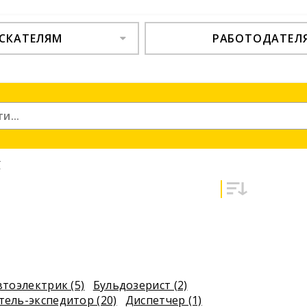
СКАТЕЛЯМ
РАБОТОДАТЕЛ
т
втоэлектрик (5)
Бульдозерист (2)
тель-экспедитор (20)
Диспетчер (1)