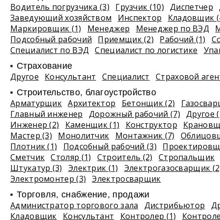
Водитель погрузчика (3)
Грузчик (10)
Диспетчер
Заведующий хозяйством
Инспектор
Кладовщик (
Маркировщик (1)
Менеджер
Менеджер по ВЭД
М
Подсобный рабочий
Приемщик (2)
Рабочий (1)
С
Специалист по ВЭД
Специалист по логистике
Упа
Страхование
Другое
Консультант
Специалист
Страховой аген
Строительство, благоустройство
Арматурщик
Архитектор
Бетонщик (2)
Газосва
Главный инженер
Дорожный рабочий (7)
Другое (
Инженер (2)
Каменщик (1)
Конструктор
Крановщи
Мастер (3)
Монолитчик
Монтажник (7)
Облицовщ
Плотник (1)
Подсобный рабочий (3)
Проектировщи
Сметчик
Столяр (1)
Строитель (2)
Стропальщик
Штукатур (3)
Электрик (1)
Электрогазосварщик (2
Электромонтер (3)
Электросварщик
Торговля, снабжение, продажи
Администратор торгового зала
Дистрибьютор
Др
Кладовщик
Консультант
Контролер (1)
Контроле