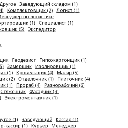
Другое
Заведующий складом (1)
4)
Комплектовщик (2)
Логист (1)
енеджер по логистике
ортировщик (1)
Специалист (1)
ковщик (5)
Экспедитор
т
рщик
Геодезист
Гипсокартонщик (1)
5)
Замерщик
Изолировщик (1)
к (1)
Кровельщик (4)
Маляр (5)
ик (2)
Отделочник (1)
Плиточник (4)
к (1)
Прораб (4)
Разнорабочий (6)
Стяжечник
Фасадчик (3)
)
Электромонтажник (1)
угое (1)
Заведующий
Кассир (1)
р-кассир (1)
Курьер
Менеджер