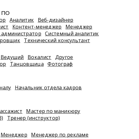
, ПО
ор
Аналитик
Веб-дизайнер
ист
Контент-менеджер
Менеджер
 администратор
Системный аналитик
ировщик
Технический консультант
Ведущий
Вокалист
Другое
тор
Танцовщица
Фотограф
налу
Начальник отдела кадров
ассажист
Мастер по маникюру
3)
Тренер (инструктор)
Менеджер
Менеджер по рекламе