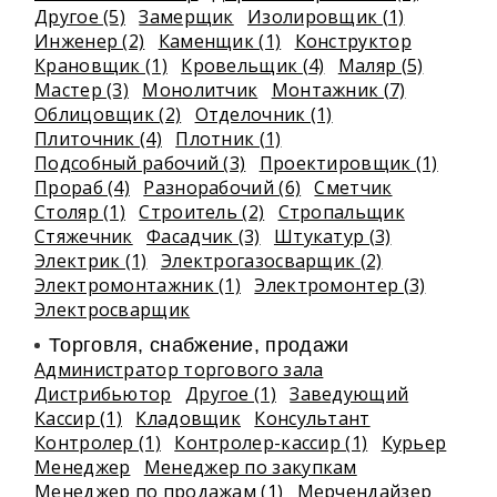
Другое (5)
Замерщик
Изолировщик (1)
Инженер (2)
Каменщик (1)
Конструктор
Крановщик (1)
Кровельщик (4)
Маляр (5)
Мастер (3)
Монолитчик
Монтажник (7)
Облицовщик (2)
Отделочник (1)
Плиточник (4)
Плотник (1)
Подсобный рабочий (3)
Проектировщик (1)
Прораб (4)
Разнорабочий (6)
Сметчик
Столяр (1)
Строитель (2)
Стропальщик
Стяжечник
Фасадчик (3)
Штукатур (3)
Электрик (1)
Электрогазосварщик (2)
Электромонтажник (1)
Электромонтер (3)
Электросварщик
Торговля, снабжение, продажи
Администратор торгового зала
Дистрибьютор
Другое (1)
Заведующий
Кассир (1)
Кладовщик
Консультант
Контролер (1)
Контролер-кассир (1)
Курьер
Менеджер
Менеджер по закупкам
Менеджер по продажам (1)
Мерчендайзер