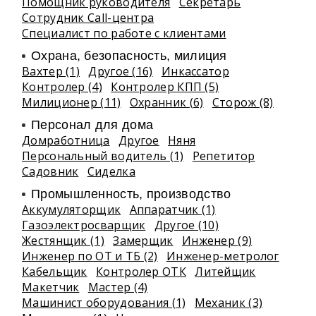
Помощник руководителя
Секретарь
Сотрудник Call-центра
Специалист по работе с клиентами
Охрана, безопасность, милиция
Вахтер (1)
Другое (16)
Инкассатор
Контролер (4)
Контролер КПП (5)
Милиционер (11)
Охранник (6)
Сторож (8)
Персонал для дома
Домработница
Другое
Няня
Персональный водитель (1)
Репетитор
Садовник
Сиделка
Промышленность, производство
Аккумуляторщик
Аппаратчик (1)
Газоэлектросварщик
Другое (10)
Жестянщик (1)
Замерщик
Инженер (9)
Инженер по ОТ и ТБ (2)
Инженер-метролог
Кабельщик
Контролер ОТК
Литейщик
Макетчик
Мастер (4)
Машинист оборудования (1)
Механик (3)