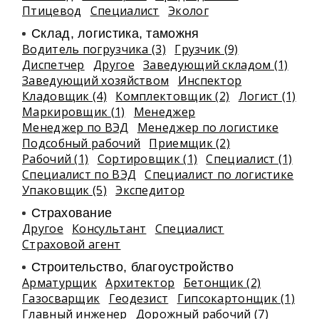
Птицевод
Специалист
Эколог
Склад, логистика, таможня
Водитель погрузчика (3)
Грузчик (9)
Диспетчер
Другое
Заведующий складом (1)
Заведующий хозяйством
Инспектор
Кладовщик (4)
Комплектовщик (2)
Логист (1)
Маркировщик (1)
Менеджер
Менеджер по ВЭД
Менеджер по логистике
Подсобный рабочий
Приемщик (2)
Рабочий (1)
Сортировщик (1)
Специалист (1)
Специалист по ВЭД
Специалист по логистике
Упаковщик (5)
Экспедитор
Страхование
Другое
Консультант
Специалист
Страховой агент
Строительство, благоустройство
Арматурщик
Архитектор
Бетонщик (2)
Газосварщик
Геодезист
Гипсокартонщик (1)
Главный инженер
Дорожный рабочий (7)