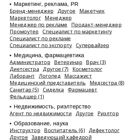
Маркетинг, реклама, PR
Бренд-менеджер
Другое
Макетчик
Маркетолог
Менеджер
Менеджер по рекламе
Продакт-менеджер
Промоутер
Специалист по маркетингу
Специалист по рекламе
Специалист по экспорту
Супервайзер
Медицина, фармацевтика
Администратор
Ветеринар
Врач (3)
Диетсестра
Другое (7)
Косметолог
Лаборант
Логопед
Массажист
Медицинский представитель
Медсестра (8)
Санитар (5)
Сиделка
Фармацевт
Фельдшер (1)
Недвижимость, риэлтeрство
Агент по недвижимости
Другое
Риэлтор
Образование, наука
Инструктор
Воспитатель (6)
Дефектолог
Другое
Заведующий кафедрой