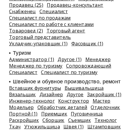
Продавец (25)
Продавец-консультант
Снабженец
Специалист
Специалист по продажам
Специалист по работе с клиентами
Товаровед (2)
Торговый агент
Торговый представитель
Укладчик-упаковщик (1)
Фасовщик (1)
Туризм
Администратор (1)
Другое (1)
Менеджер
Менеджер по туризму
Сопровождающий
Специалист
Специалист по туризму
Швейное и обувное производство, ремонт
Вставщик фурнитуры
Вышивальщица
Вязальщик
Дизайнер
Другое
Закройщик (1)
Инженер-технолог
Конструктор
Мастер
Модельер
Обработчик деталей
Отделочник
Портной (1)
Приемщик
Пуговичница
Раскройщик
Сборщик
Съемщик
Технолог
Ткач
Утюжильщица
Швея (1)
Штамповщик