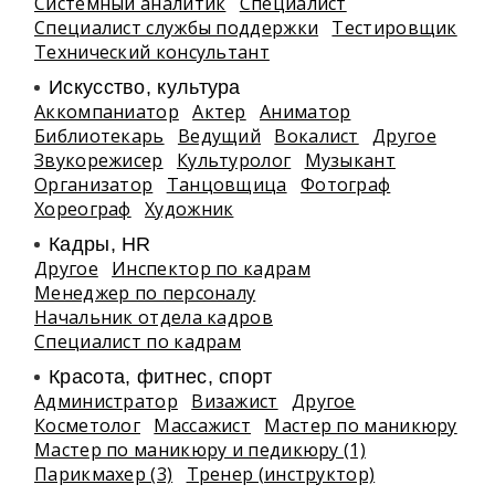
Системный аналитик
Специалист
Специалист службы поддержки
Тестировщик
Технический консультант
Искусство, культура
Аккомпаниатор
Актер
Аниматор
Библиотекарь
Ведущий
Вокалист
Другое
Звукорежисер
Культуролог
Музыкант
Организатор
Танцовщица
Фотограф
Хореограф
Художник
Кадры, HR
Другое
Инспектор по кадрам
Менеджер по персоналу
Начальник отдела кадров
Специалист по кадрам
Красота, фитнес, спорт
Администратор
Визажист
Другое
Косметолог
Массажист
Мастер по маникюру
Мастер по маникюру и педикюру (1)
Парикмахер (3)
Тренер (инструктор)