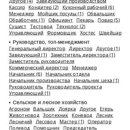
Другое (4)
Заведующий производством
Кассир
Кондитер (2)
Кухонный рабочий (6)
Менеджер
Мойщик посуды (1)
Обвальщик
Обработчик (1)
Официант
Пекарь
Повар (5)
Сушист
Тестовод
Технолог (2)
Управляющий
Формовщик
Хостес
Швейцар
Руководство, топ-менеджмент
Генеральный директор
Директор
Другое (1)
Заведующий (1)
Заместитель директора (1)
Заместитель руководителя
Коммерческий директор
Менеджер
Начальник (6)
Начальник отдела
Начальник производства
Начальник цеха (1)
Руководитель
Руководитель проекта
Управляющий (1)
Сельское и лесное хозяйство
Агроном
Вальщик
Доярка
Другое
Егерь
Животновод
Зоотехник
Коневод
Лесник
Лесничий
Лесовод
Мастер (1)
Оператор
Полевод
Помощник
Председатель