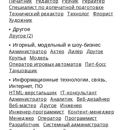
Печатник
Редактор
Резчик
Рерайтер
Специалист по допечатной подготовке
Технический редактор
Технолог
Флорист
Художник
Другое
Другое (2)
Игорный, модельный и шоу-бизнес
Администратор
Актер
Дилер
Другое
Крупье
Модель
Оператор игровых автоматов
Пит-босс
Танцовщик
Информационные технологии, связь,
Интернет, ПО
HTML-верстальщик
IT-консультант
Администратор
Аналитик
Веб-дизайнер
Веб-мастер
Другое
Инженер
Инженер-программист
Контент-менеджер
Менеджер
Оператор
Программист
Разработчик
Системный администратор