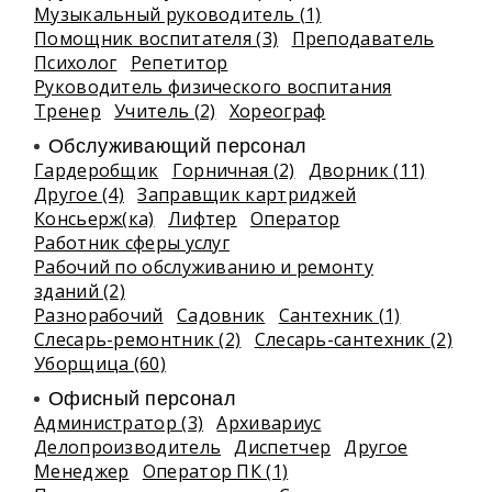
Музыкальный руководитель (1)
Помощник воспитателя (3)
Преподаватель
Психолог
Репетитор
Руководитель физического воспитания
Тренер
Учитель (2)
Хореограф
Обслуживающий персонал
Гардеробщик
Горничная (2)
Дворник (11)
Другое (4)
Заправщик картриджей
Консьерж(ка)
Лифтер
Оператор
Работник сферы услуг
Рабочий по обслуживанию и ремонту
зданий (2)
Разнорабочий
Садовник
Сантехник (1)
Слесарь-ремонтник (2)
Слесарь-сантехник (2)
Уборщица (60)
Офисный персонал
Администратор (3)
Архивариус
Делопроизводитель
Диспетчер
Другое
Менеджер
Оператор ПК (1)