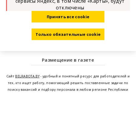
сервисы Яндекс, в том числе «Карты», будут
отключены
Принять все cookie
Только обязательные cookie
Размещение в газете
Сайт
BELRABOTA.BY
- удобный и понятный ресурс для работодателей и
тех, кто ищет работу, помогающий решить поставленные задачи по
поиску вакансий и подбору персонала в любом регионе Республики
Беларусь. Мы предоставляем возможность найти работу в Минске по
всей Беларуси, т.е. получить актуальную информацию по вакантным
рабочим местам и резюме, а также размещаем объявления о
проведении семинаров, тренингов, курсов по освоению новых
специальностей и повышению квалификации сотрудников. Свежие
вакансии для женщин и мужчин на сегодня от ведущих предприятий и