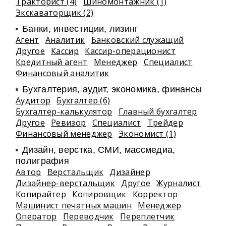
Тракторист (4)
Шиномонтажник (1)
Экскаваторщик (2)
Банки, инвестиции, лизинг
Агент
Аналитик
Банковский служащий
Другое
Кассир
Кассир-операционист
Кредитный агент
Менеджер
Специалист
Финансовый аналитик
Бухгалтерия, аудит, экономика, финансы
Аудитор
Бухгалтер (6)
Бухгалтер-калькулятор
Главный бухгалтер
Другое
Ревизор
Специалист
Трейдер
Финансовый менеджер
Экономист (1)
Дизайн, верстка, СМИ, массмедиа,
полиграфия
Автор
Верстальщик
Дизайнер
Дизайнер-верстальщик
Другое
Журналист
Копирайтер
Копировщик
Корректор
Машинист печатных машин
Менеджер
Оператор
Переводчик
Переплетчик