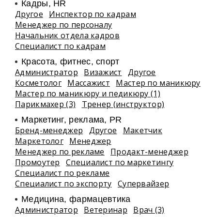
Кадры, HR
Другое
Инспектор по кадрам
Менеджер по персоналу
Начальник отдела кадров
Специалист по кадрам
Красота, фитнес, спорт
Администратор
Визажист
Другое
Косметолог
Массажист
Мастер по маникюру
Мастер по маникюру и педикюру (1)
Парикмахер (3)
Тренер (инструктор)
Маркетинг, реклама, PR
Бренд-менеджер
Другое
Макетчик
Маркетолог
Менеджер
Менеджер по рекламе
Продакт-менеджер
Промоутер
Специалист по маркетингу
Специалист по рекламе
Специалист по экспорту
Супервайзер
Медицина, фармацевтика
Администратор
Ветеринар
Врач (3)