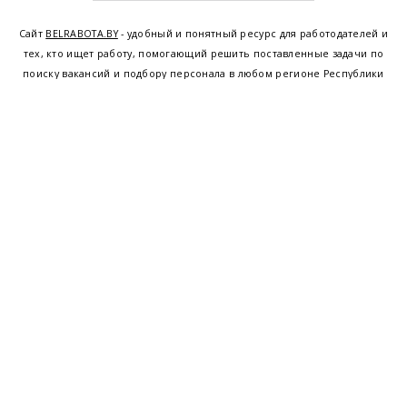
Сайт
BELRABOTA.BY
- удобный и понятный ресурс для работодателей и
тех, кто ищет работу, помогающий решить поставленные задачи по
поиску вакансий и подбору персонала в любом регионе Республики
Беларусь. Мы предоставляем возможность найти работу в Минске по
всей Беларуси, т.е. получить актуальную информацию по вакантным
рабочим местам и резюме, а также размещаем объявления о
проведении семинаров, тренингов, курсов по освоению новых
специальностей и повышению квалификации сотрудников. Свежие
вакансии для женщин и мужчин на сегодня от ведущих предприятий и
резюме от потенциальных сотрудников,
работа в Минске
,
Витебске
,
Гомеле
,
Гродно
,
Могилеве
,
Бресте
и других регионах Беларуси,
квалифицированная и оперативная поддержка - это все
BELRABOTA.by
Наш
© 2001—2026
Belmeta.com
партнер
Belrabota.by
Пользовательское