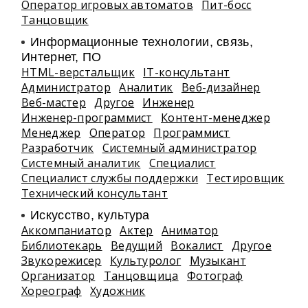
Оператор игровых автоматов
Пит-босс
Танцовщик
Информационные технологии, связь,
Интернет, ПО
HTML-верстальщик
IT-консультант
Администратор
Аналитик
Веб-дизайнер
Веб-мастер
Другое
Инженер
Инженер-программист
Контент-менеджер
Менеджер
Оператор
Программист
Разработчик
Системный администратор
Системный аналитик
Специалист
Специалист службы поддержки
Тестировщик
Технический консультант
Искусство, культура
Аккомпаниатор
Актер
Аниматор
Библиотекарь
Ведущий
Вокалист
Другое
Звукорежисер
Культуролог
Музыкант
Организатор
Танцовщица
Фотограф
Хореограф
Художник