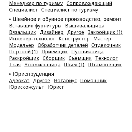
Менеджер по туризму
Сопровождающий
Специалист
Специалист по туризму
Швейное и обувное производство, ремонт
Вставщик фурнитуры
Вышивальщица
Вязальщик
Дизайнер
Другое
Закройщик (1)
Инженер-технолог
Конструктор
Мастер
Модельер
Обработчик деталей
Отделочник
Портной (1)
Приемщик
Пуговичница
Раскройщик
Сборщик
Съемщик
Технолог
Ткач
Утюжильщица
Швея (1)
Штамповщик
Юриспруденция
Адвокат
Другое
Нотариус
Помощник
Юрисконсульт
Юрист