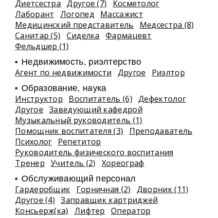
Диетсестра
Другое (7)
Косметолог
Лаборант
Логопед
Массажист
Медицинский представитель
Медсестра (8)
Санитар (5)
Сиделка
Фармацевт
Фельдшер (1)
Недвижимость, риэлтeрство
Агент по недвижимости
Другое
Риэлтор
Образование, наука
Инструктор
Воспитатель (6)
Дефектолог
Другое
Заведующий кафедрой
Музыкальный руководитель (1)
Помощник воспитателя (3)
Преподаватель
Психолог
Репетитор
Руководитель физического воспитания
Тренер
Учитель (2)
Хореограф
Обслуживающий персонал
Гардеробщик
Горничная (2)
Дворник (11)
Другое (4)
Заправщик картриджей
Консьерж(ка)
Лифтер
Оператор