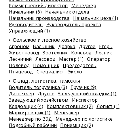
Коммерческий директор
Менеджер
Начальник (6)
Начальник отдела
Начальник производства
Начальник цеха (1)
Руководитель
Руководитель проекта
Управляющий (1)
Сельское и лесное хозяйство
Агроном
Вальщик
Доярка
Другое
Егерь
Животновод
Зоотехник
Коневод
Лесник
Лесничий
Лесовод
Мастер (1)
Оператор
Полевод
Помощник
Председатель
Птицевод
Специалист
Эколог
Склад, логистика, таможня
Водитель погрузчика (3)
Грузчик (9)
Диспетчер
Другое
Заведующий складом (1)
Заведующий хозяйством
Инспектор
Кладовщик (4)
Комплектовщик (2)
Логист (1)
Маркировщик (1)
Менеджер
Менеджер по ВЭД
Менеджер по логистике
Подсобный рабочий
Приемщик (2)