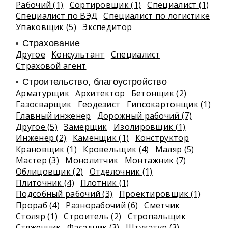
Рабочий (1)
Сортировщик (1)
Специалист (1)
Специалист по ВЭД
Специалист по логистике
Упаковщик (5)
Экспедитор
Страхование
Другое
Консультант
Специалист
Страховой агент
Строительство, благоустройство
Арматурщик
Архитектор
Бетонщик (2)
Газосварщик
Геодезист
Гипсокартонщик (1)
Главный инженер
Дорожный рабочий (7)
Другое (5)
Замерщик
Изолировщик (1)
Инженер (2)
Каменщик (1)
Конструктор
Крановщик (1)
Кровельщик (4)
Маляр (5)
Мастер (3)
Монолитчик
Монтажник (7)
Облицовщик (2)
Отделочник (1)
Плиточник (4)
Плотник (1)
Подсобный рабочий (3)
Проектировщик (1)
Прораб (4)
Разнорабочий (6)
Сметчик
Столяр (1)
Строитель (2)
Стропальщик
Стяжечник
Фасадчик (3)
Штукатур (3)