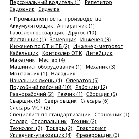
Персональный водитель (1)
Репетитор
Садовник
Сиделка
Промышленность, производство
Аккумуляторщик
Аппаратчик (1)
Газоэлектросварщик
Другое (10)
Жестянщик (1)
Замерщик
Инженер (9)
Инженер по ОТ и ТБ (2)
Инженер-метролог
Кабельщик
Контролер ОТК
Литейщик
Макетчик
Мастер (4)
Машинист оборудования (1)
Механик (3)
Монтажник (1)
Наладчик
Начальник смены (1)
Оператор (5)
Подсобный рабочий (10)
Рабочий (12)
Разнорабочий (2)
Резчик (1)
Сборщик (5)
Сварщик (5)
Сверловщик
Слесарь (6)
Слесарь МСР (2)
Специалист по стандартизации
Станочник (1)
Столяр
Стропальщик
Техник (2)
Технолог (2)
Токарь (2)
Тракторист
Укладчик-упаковщик (4)
Фрезеровщик (3)