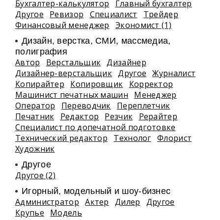
Бухгалтер-калькулятор
Главный бухгалтер
Другое
Ревизор
Специалист
Трейдер
Финансовый менеджер
Экономист (1)
Дизайн, верстка, СМИ, массмедиа,
полиграфия
Автор
Верстальщик
Дизайнер
Дизайнер-верстальщик
Другое
Журналист
Копирайтер
Копировщик
Корректор
Машинист печатных машин
Менеджер
Оператор
Переводчик
Переплетчик
Печатник
Редактор
Резчик
Рерайтер
Специалист по допечатной подготовке
Технический редактор
Технолог
Флорист
Художник
Другое
Другое (2)
Игорный, модельный и шоу-бизнес
Администратор
Актер
Дилер
Другое
Крупье
Модель