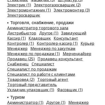
Электрик (1)
Электрогазосварщик (2)
Электромонтажник (1)
Электромонтер (3)
Электросварщик
Торговля, снабжение, продажи
Администратор торгового зала
Дистрибьютор
Другое (1)
Заведующий
Кассир (1)
Кладовщик
Консультант
Контролер (1)
Контролер-кассир (1)
Курьер
Менеджер
Менеджер по закупкам
Менеджер по продажам (1)
Мерчендайзер
Продавец (25)
Продавец-консультант
Снабженец
Специалист
Специалист по продажам
Специалист по работе с клиентами
Товаровед (2)
Торговый агент
Торговый представитель
Укладчик-упаковщик (1)
Фасовщик (1)
Туризм
Администратор (1)
Другое (1)
Менеджер