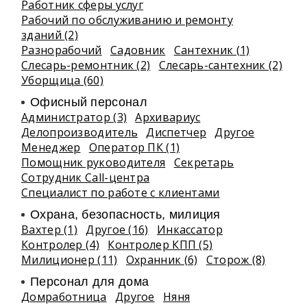
Работник сферы услуг
Рабочий по обслуживанию и ремонту
зданий (2)
Разнорабочий
Садовник
Сантехник (1)
Слесарь-ремонтник (2)
Слесарь-сантехник (2)
Уборщица (60)
Офисный персонал
Администратор (3)
Архивариус
Делопроизводитель
Диспетчер
Другое
Менеджер
Оператор ПК (1)
Помощник руководителя
Секретарь
Сотрудник Call-центра
Специалист по работе с клиентами
Охрана, безопасность, милиция
Вахтер (1)
Другое (16)
Инкассатор
Контролер (4)
Контролер КПП (5)
Милиционер (11)
Охранник (6)
Сторож (8)
Персонал для дома
Домработница
Другое
Няня