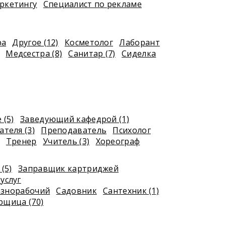
ркетингу
Специалист по рекламе
ра
Другое (12)
Косметолог
Лаборант
Медсестра (8)
Санитар (7)
Сиделка
 (5)
Заведующий кафедрой (1)
теля (3)
Преподаватель
Психолог
Тренер
Учитель (3)
Хореограф
(5)
Заправщик картриджей
услуг
азнорабочий
Садовник
Сантехник (1)
рщица (70)