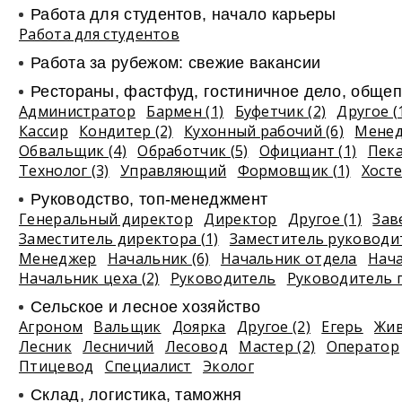
Работа для студентов, начало карьеры
Работа для студентов
Работа за рубежом: свежие вакансии
Рестораны, фастфуд, гостиничное дело, общеп
Администратор
Бармен (1)
Буфетчик (2)
Другое (
Кассир
Кондитер (2)
Кухонный рабочий (6)
Мене
Обвальщик (4)
Обработчик (5)
Официант (1)
Пек
Технолог (3)
Управляющий
Формовщик (1)
Хосте
Руководство, топ-менеджмент
Генеральный директор
Директор
Другое (1)
Зав
Заместитель директора (1)
Заместитель руководи
Менеджер
Начальник (6)
Начальник отдела
Нач
Начальник цеха (2)
Руководитель
Руководитель 
Сельское и лесное хозяйство
Агроном
Вальщик
Доярка
Другое (2)
Егерь
Жив
Лесник
Лесничий
Лесовод
Мастер (2)
Оператор
Птицевод
Специалист
Эколог
Склад, логистика, таможня