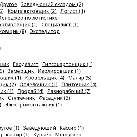
Другое
Заведующий складом (2)
5)
Комплектовщик (2)
Логист (1)
енеджер по логистике
ортировщик (1)
Специалист (1)
ковщик (8)
Экспедитор
т
рщик
Геодезист
Гипсокартонщик (1)
5)
Замерщик
Изолировщик (1)
вщик (1)
Кровельщик (4)
Маляр (5)
ик (2)
Отделочник (1)
Плиточник (4)
к (1)
Прораб (4)
Разнорабочий (7)
ик
Стяжечник
Фасадчик (3)
)
Электромонтажник (1)
угое (1)
Заведующий
Кассир (1)
р-кассир (1)
Курьер
Менеджер