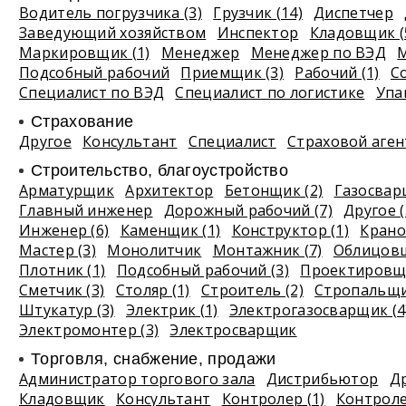
Водитель погрузчика (3)
Грузчик (14)
Диспетчер
Заведующий хозяйством
Инспектор
Кладовщик (
Маркировщик (1)
Менеджер
Менеджер по ВЭД
М
Подсобный рабочий
Приемщик (3)
Рабочий (1)
С
Специалист по ВЭД
Специалист по логистике
Упа
Страхование
Другое
Консультант
Специалист
Страховой аген
Строительство, благоустройство
Арматурщик
Архитектор
Бетонщик (2)
Газосва
Главный инженер
Дорожный рабочий (7)
Другое (
Инженер (6)
Каменщик (1)
Конструктор (1)
Крано
Мастер (3)
Монолитчик
Монтажник (7)
Облицовщ
Плотник (1)
Подсобный рабочий (3)
Проектировщи
Сметчик (3)
Столяр (1)
Строитель (2)
Стропальщ
Штукатур (3)
Электрик (1)
Электрогазосварщик (4
Электромонтер (3)
Электросварщик
Торговля, снабжение, продажи
Администратор торгового зала
Дистрибьютор
Др
Кладовщик
Консультант
Контролер (1)
Контроле