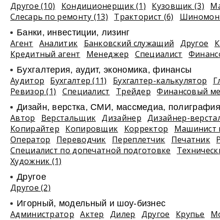
Другое (10)
Кондиционерщик (1)
Кузовщик (3)
Ма
Слесарь по ремонту (13)
Тракторист (6)
Шиномонт
Банки, инвестиции, лизинг
Агент
Аналитик
Банковский служащий
Другое
К
Кредитный агент
Менеджер
Специалист
Финанс
Бухгалтерия, аудит, экономика, финансы
Аудитор
Бухгалтер (11)
Бухгалтер-калькулятор
Г
Ревизор (1)
Специалист
Трейдер
Финансовый м
Дизайн, верстка, СМИ, массмедиа, полиграфи
Автор
Верстальщик
Дизайнер
Дизайнер-верста
Копирайтер
Копировщик
Корректор
Машинист 
Оператор
Переводчик
Переплетчик
Печатник
Специалист по допечатной подготовке
Техническ
Художник (1)
Другое
Другое (2)
Игорный, модельный и шоу-бизнес
Администратор
Актер
Дилер
Другое
Крупье
М