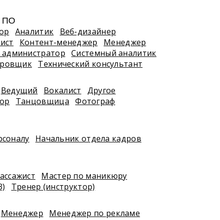
, ПО
ор
Аналитик
Веб-дизайнер
ист
Контент-менеджер
Менеджер
 администратор
Системный аналитик
ировщик
Технический консультант
Ведущий
Вокалист
Другое
тор
Танцовщица
Фотограф
рсоналу
Начальник отдела кадров
ассажист
Мастер по маникюру
3)
Тренер (инструктор)
Менеджер
Менеджер по рекламе