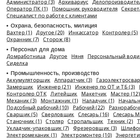
Администратор (3)
Архивариус
Делопроизводите
Оператор ПК (1)
Помощник руководителя
Секрет
Специалист по работе с клиентами
Охрана, безопасность, милиция
Вахтер (1)
Другое (20)
Инкассатор
Контролер (5)
Охранник (7)
Сторож (8)
Персонал для дома
Домработница
Другое
Няня
Персональный водит
Сиделка
Промышленность, производство
Аккумуляторщик
Аппаратчик (3)
Газоэлектросвар
Замерщик
Инженер (21)
Инженер по ОТ и ТБ (3)
Контролер ОТК
Литейщик
Макетчик
Мастер (12)
Механик (3)
Монтажник (1)
Наладчик (1)
Начальн
Подсобный рабочий (10)
Рабочий (22)
Разнорабочи
Сварщик (5)
Сверловщик
Слесарь (16)
Слесарь М
Станочник (1)
Столяр
Стропальщик
Техник (2)
Т
Укладчик-упаковщик (7)
Фрезеровщик (3)
Шлифов
Электромеханик (1)
Электромонтер (10)
Энергетик