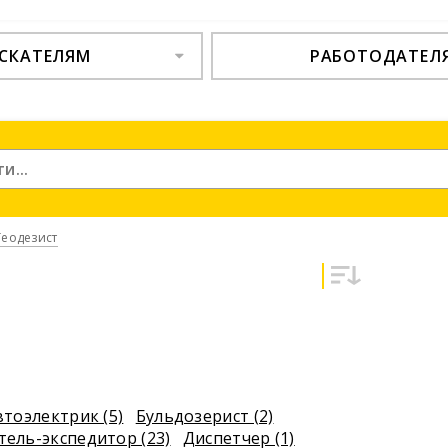
СКАТЕЛЯМ
РАБОТОДАТЕЛ
Геодезист
втоэлектрик (5)
Бульдозерист (2)
тель-экспедитор (23)
Диспетчер (1)