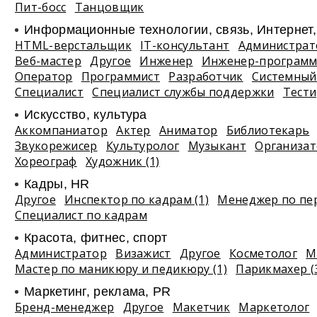
Пит-босс
Танцовщик
Информационные технологии, связь, Интернет
HTML-верстальщик
IT-консультант
Администрат
Веб-мастер
Другое
Инженер
Инженер-программ
Оператор
Программист
Разработчик
Системный
Специалист
Специалист службы поддержки
Тест
Искусство, культура
Аккомпаниатор
Актер
Аниматор
Библиотекарь
Звукорежисер
Культуролог
Музыкант
Организа
Хореограф
Художник (1)
Кадры, HR
Другое
Инспектор по кадрам (1)
Менеджер по пе
Специалист по кадрам
Красота, фитнес, спорт
Администратор
Визажист
Другое
Косметолог
М
Мастер по маникюру и педикюру (1)
Парикмахер (
Маркетинг, реклама, PR
Бренд-менеджер
Другое
Макетчик
Маркетолог