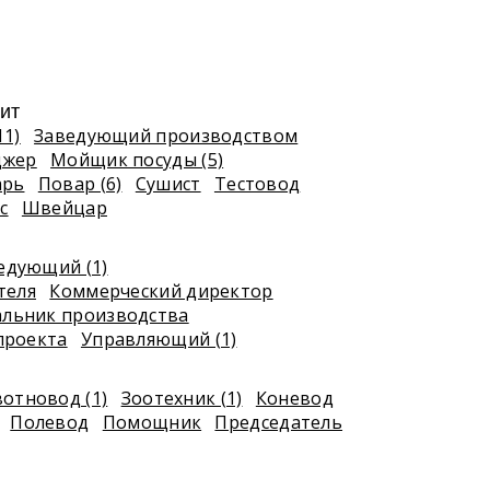
ит
11)
Заведующий производством
джер
Мойщик посуды (5)
арь
Повар (6)
Сушист
Тестовод
с
Швейцар
едующий (1)
теля
Коммерческий директор
альник производства
проекта
Управляющий (1)
отновод (1)
Зоотехник (1)
Коневод
Полевод
Помощник
Председатель