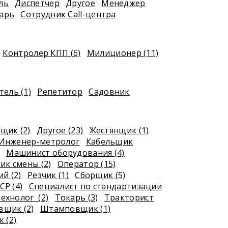
ль
Диспетчер
Другое
Менеджер
арь
Сотрудник Call-центра
Контролер КПП (6)
Милиционер (11)
ель (1)
Репетитор
Садовник
щик (2)
Другое (23)
Жестянщик (1)
Инженер-метролог
Кабельщик
Машинист оборудования (4)
ик смены (2)
Оператор (15)
й (2)
Резчик (1)
Сборщик (5)
СР (4)
Специалист по стандартизации
ехнолог (2)
Токарь (3)
Тракторист
щик (2)
Штамповщик (1)
 (2)