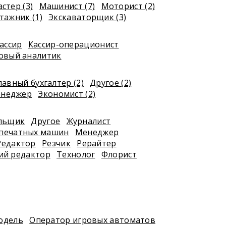
стер (3)
Машинист (7)
Моторист (2)
ажник (1)
Экскаваторщик (3)
ассир
Кассир-операционист
овый аналитик
лавный бухгалтер (2)
Другое (2)
енеджер
Экономист (2)
я
льщик
Другое
Журналист
печатных машин
Менеджер
Редактор
Резчик
Рерайтер
ий редактор
Технолог
Флорист
одель
Оператор игровых автоматов