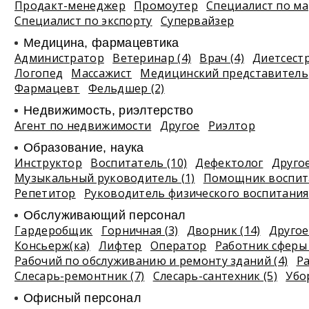
Продакт-менеджер
Промоутер
Специалист по ма
Специалист по экспорту
Супервайзер
Медицина, фармацевтика
Администратор
Ветеринар (4)
Врач (4)
Диетсест
Логопед
Массажист
Медицинский представитель
Фармацевт
Фельдшер (2)
Недвижимость, риэлтeрство
Агент по недвижимости
Другое
Риэлтор
Образование, наука
Инструктор
Воспитатель (10)
Дефектолог
Другое
Музыкальный руководитель (1)
Помощник воспита
Репетитор
Руководитель физического воспитания
Обслуживающий персонал
Гардеробщик
Горничная (3)
Дворник (14)
Другое 
Консьерж(ка)
Лифтер
Оператор
Работник сферы 
Рабочий по обслуживанию и ремонту зданий (4)
Р
Слесарь-ремонтник (7)
Слесарь-сантехник (5)
Убо
Офисный персонал