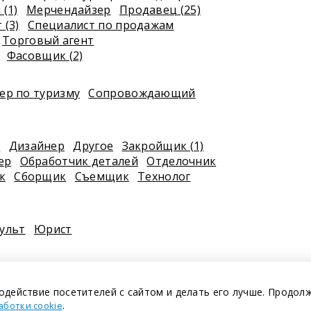
(1)
Мерчендайзер
Продавец (25)
 (3)
Специалист по продажам
Торговый агент
Фасовщик (2)
р по туризму
Сопровождающий
к
Дизайнер
Другое
Закройщик (1)
ер
Обработчик деталей
Отделочник
к
Сборщик
Съемщик
Технолог
ульт
Юрист
одействие посетителей с сайтом и делать его лучше. Продол
.
аботки cookie