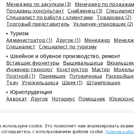
Менеджер по закупкам (3)
Менеджер по продажам 
Продавец-консультант
Снабженец (3)
Специалист
Специалист по работе с клиентами
Товаровед (2)
Торговый представитель
Укладчик-упаковщик (2)
Туризм
Администратор (1)
Другое (1)
Менеджер
Менедже
Специалист
Специалист по туризму
Швейное и обувное производство, ремонт
Вставщик фурнитуры
Вышивальщица
Вязальщи
Инженер-технолог
Конструктор
Мастер
Модель
Портной (1)
Приемщик
Пуговичница
Раскройщи
Ткач
Утюжильщица
Швея (1)
Штамповщик
Юриспруденция
Адвокат
Другое
Нотариус
Помощник
Юрисконс
 используем cookie. Это позволяет нам анализировать взаим
 соглашаетесь с использованием файлов cookie.
Политика обр