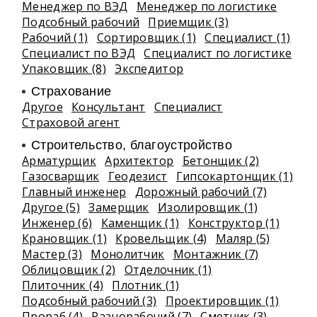
Менеджер по ВЭД
Менеджер по логистике
Подсобный рабочий
Приемщик (3)
Рабочий (1)
Сортировщик (1)
Специалист (1)
Специалист по ВЭД
Специалист по логистике
Упаковщик (8)
Экспедитор
Страхование
Другое
Консультант
Специалист
Страховой агент
Строительство, благоустройство
Арматурщик
Архитектор
Бетонщик (2)
Газосварщик
Геодезист
Гипсокартонщик (1)
Главный инженер
Дорожный рабочий (7)
Другое (5)
Замерщик
Изолировщик (1)
Инженер (6)
Каменщик (1)
Конструктор (1)
Крановщик (1)
Кровельщик (4)
Маляр (5)
Мастер (3)
Монолитчик
Монтажник (7)
Облицовщик (2)
Отделочник (1)
Плиточник (4)
Плотник (1)
Подсобный рабочий (3)
Проектировщик (1)
Прораб (4)
Разнорабочий (7)
Сметчик (3)