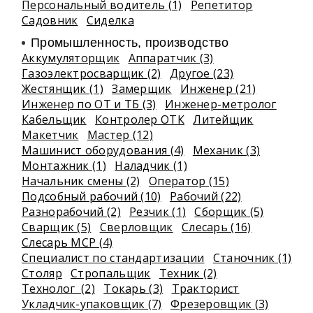
Персональный водитель (1)
Репетитор
Садовник
Сиделка
Промышленность, производство
Аккумуляторщик
Аппаратчик (3)
Газоэлектросварщик (2)
Другое (23)
Жестянщик (1)
Замерщик
Инженер (21)
Инженер по ОТ и ТБ (3)
Инженер-метролог
Кабельщик
Контролер ОТК
Литейщик
Макетчик
Мастер (12)
Машинист оборудования (4)
Механик (3)
Монтажник (1)
Наладчик (1)
Начальник смены (2)
Оператор (15)
Подсобный рабочий (10)
Рабочий (22)
Разнорабочий (2)
Резчик (1)
Сборщик (5)
Сварщик (5)
Сверловщик
Слесарь (16)
Слесарь МСР (4)
Специалист по стандартизации
Станочник (1)
Столяр
Стропальщик
Техник (2)
Технолог (2)
Токарь (3)
Тракторист
Укладчик-упаковщик (7)
Фрезеровщик (3)