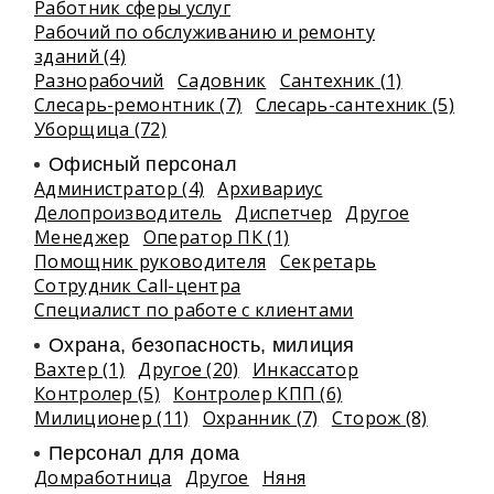
Работник сферы услуг
Рабочий по обслуживанию и ремонту
зданий (4)
Разнорабочий
Садовник
Сантехник (1)
Слесарь-ремонтник (7)
Слесарь-сантехник (5)
Уборщица (72)
Офисный персонал
Администратор (4)
Архивариус
Делопроизводитель
Диспетчер
Другое
Менеджер
Оператор ПК (1)
Помощник руководителя
Секретарь
Сотрудник Call-центра
Специалист по работе с клиентами
Охрана, безопасность, милиция
Вахтер (1)
Другое (20)
Инкассатор
Контролер (5)
Контролер КПП (6)
Милиционер (11)
Охранник (7)
Сторож (8)
Персонал для дома
Домработница
Другое
Няня