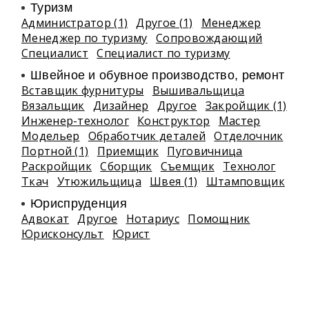
Туризм
Администратор (1)
Другое (1)
Менеджер
Менеджер по туризму
Сопровождающий
Специалист
Специалист по туризму
Швейное и обувное производство, ремонт
Вставщик фурнитуры
Вышивальщица
Вязальщик
Дизайнер
Другое
Закройщик (1)
Инженер-технолог
Конструктор
Мастер
Модельер
Обработчик деталей
Отделочник
Портной (1)
Приемщик
Пуговичница
Раскройщик
Сборщик
Съемщик
Технолог
Ткач
Утюжильщица
Швея (1)
Штамповщик
Юриспруденция
Адвокат
Другое
Нотариус
Помощник
Юрисконсульт
Юрист