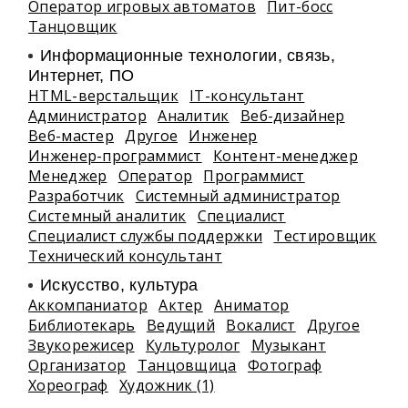
Оператор игровых автоматов
Пит-босс
Танцовщик
Информационные технологии, связь,
Интернет, ПО
HTML-верстальщик
IT-консультант
Администратор
Аналитик
Веб-дизайнер
Веб-мастер
Другое
Инженер
Инженер-программист
Контент-менеджер
Менеджер
Оператор
Программист
Разработчик
Системный администратор
Системный аналитик
Специалист
Специалист службы поддержки
Тестировщик
Технический консультант
Искусство, культура
Аккомпаниатор
Актер
Аниматор
Библиотекарь
Ведущий
Вокалист
Другое
Звукорежисер
Культуролог
Музыкант
Организатор
Танцовщица
Фотограф
Хореограф
Художник (1)