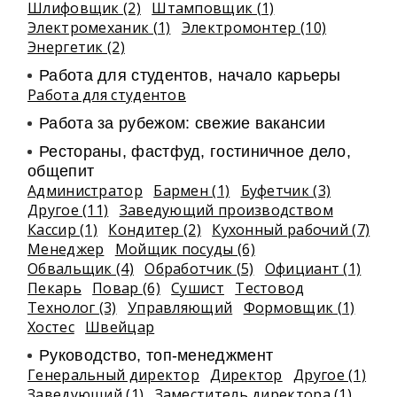
Шлифовщик (2)
Штамповщик (1)
Электромеханик (1)
Электромонтер (10)
Энергетик (2)
Работа для студентов, начало карьеры
Работа для студентов
Работа за рубежом: свежие вакансии
Рестораны, фастфуд, гостиничное дело,
общепит
Администратор
Бармен (1)
Буфетчик (3)
Другое (11)
Заведующий производством
Кассир (1)
Кондитер (2)
Кухонный рабочий (7)
Менеджер
Мойщик посуды (6)
Обвальщик (4)
Обработчик (5)
Официант (1)
Пекарь
Повар (6)
Сушист
Тестовод
Технолог (3)
Управляющий
Формовщик (1)
Хостес
Швейцар
Руководство, топ-менеджмент
Генеральный директор
Директор
Другое (1)
Заведующий (1)
Заместитель директора (1)