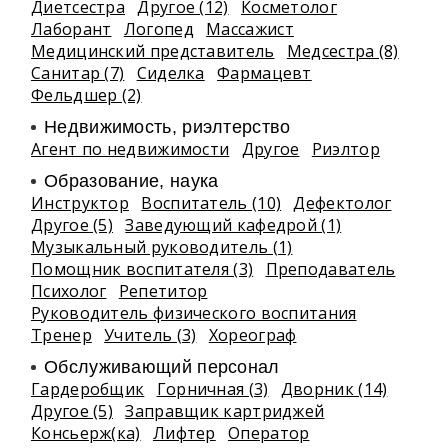
Диетсестра
Другое (12)
Косметолог
Лаборант
Логопед
Массажист
Медицинский представитель
Медсестра (8)
Санитар (7)
Сиделка
Фармацевт
Фельдшер (2)
Недвижимость, риэлтeрство
Агент по недвижимости
Другое
Риэлтор
Образование, наука
Инструктор
Воспитатель (10)
Дефектолог
Другое (5)
Заведующий кафедрой (1)
Музыкальный руководитель (1)
Помощник воспитателя (3)
Преподаватель
Психолог
Репетитор
Руководитель физического воспитания
Тренер
Учитель (3)
Хореограф
Обслуживающий персонал
Гардеробщик
Горничная (3)
Дворник (14)
Другое (5)
Заправщик картриджей
Консьерж(ка)
Лифтер
Оператор