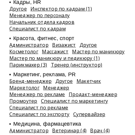
Кадры, HR
Другое
Инспектор по кадрам (1)
Менеджер по персоналу
Начальник отдела кадров
Специалист по кадрам
Красота, фитнес, спорт
Администратор
Визажист
Другое
Косметолог
Массажист
Мастер по маникюру
Мастер по маникюру и педикюру (1)
Парикмахер (3)
Тренер (инструктор)
Маркетинг, реклама, PR
Бренд-менеджер
Другое
Макетчик
Маркетолог
Менеджер
Менеджер по рекламе
Продакт-менеджер
Промоутер
Специалист по маркетингу
Специалист по рекламе
Специалист по экспорту
Супервайзер
Медицина, фармацевтика
Администратор
Ветеринар (4)
Врач (4)