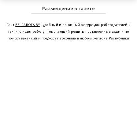
Размещение в газете
Сайт
BELRABOTA.BY
- удобный и понятный ресурс для работодателей и
тех, кто ищет работу, помогающий решить поставленные задачи по
поиску вакансий и подбору персонала в любом регионе Республики
Беларусь. Мы предоставляем возможность найти работу в Минске по
всей Беларуси, т.е. получить актуальную информацию по вакантным
рабочим местам и резюме, а также размещаем объявления о
проведении семинаров, тренингов, курсов по освоению новых
специальностей и повышению квалификации сотрудников. Свежие
вакансии для женщин и мужчин на сегодня от ведущих предприятий и
резюме от потенциальных сотрудников,
работа в Минске
,
Витебске
,
Гомеле
,
Гродно
,
Могилеве
,
Бресте
и других регионах Беларуси,
квалифицированная и оперативная поддержка - это все
BELRABOTA.by
Наш
© 2001—2026
Belmeta.com
партнер
Belrabota.by