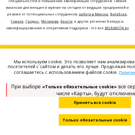
специальностей и повышению квалификации сотрудников. Свежие
вакансии для женщин и мужчин на сегодня от ведущих предприятий и
резюме от потенциальных сотрудников,
работа в Минске
,
Витебске
,
Гомеле
,
Гродно
,
Могилеве
,
Бресте
и других регионах Беларуси,
квалифицированная и оперативная поддержка - это все
BELRABOTA.by
Наш
© 2001—2026
Belmeta.com
партнер
Belrabota.by
Мы используем cookie. Это позволяет нам анализиров
посетителей с сайтом и делать его лучше. Продолжая пол
соглашаетесь с использованием файлов cookie.
Политик
Пользовательское
соглашение
При выборе
все се
«Только обязательные cookie»
Политика обработки
числе «Карты», будут отключен
cookie
Политика обработки
Принять все cookie
персональных данных
Только обязательные cookie