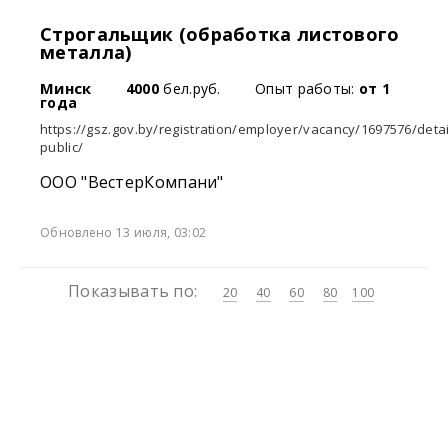
Строгальщик (обработка листового
металла)
Минск
4000
бел.руб.
Опыт работы:
от 1
года
https://gsz.gov.by/registration/employer/vacancy/1697576/detai
public/
ООО "ВестерКомпани"
Обновлено 13 июля, 03:02
Показывать по:
20
40
60
80
100