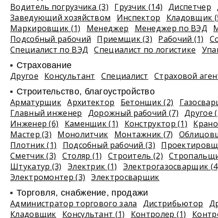
Водитель погрузчика (3)
Грузчик (14)
Диспетчер
Заведующий хозяйством
Инспектор
Кладовщик (
Маркировщик (1)
Менеджер
Менеджер по ВЭД
М
Подсобный рабочий
Приемщик (3)
Рабочий (1)
С
Специалист по ВЭД
Специалист по логистике
Упа
Страхование
Другое
Консультант
Специалист
Страховой аген
Строительство, благоустройство
Арматурщик
Архитектор
Бетонщик (2)
Газосва
Главный инженер
Дорожный рабочий (7)
Другое (
Инженер (6)
Каменщик (1)
Конструктор (1)
Крано
Мастер (3)
Монолитчик
Монтажник (7)
Облицовщ
Плотник (1)
Подсобный рабочий (3)
Проектировщи
Сметчик (3)
Столяр (1)
Строитель (2)
Стропальщ
Штукатур (3)
Электрик (1)
Электрогазосварщик (4
Электромонтер (3)
Электросварщик
Торговля, снабжение, продажи
Администратор торгового зала
Дистрибьютор
Др
Кладовщик
Консультант (1)
Контролер (1)
Контро