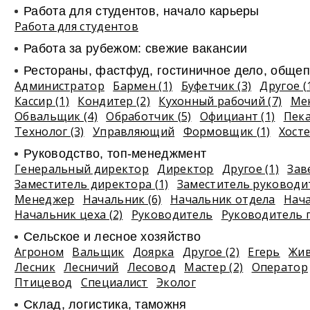
Работа для студентов, начало карьеры
Работа для студентов
Работа за рубежом: свежие вакансии
Рестораны, фастфуд, гостиничное дело, общеп
Администратор
Бармен (1)
Буфетчик (3)
Другое (
Кассир (1)
Кондитер (2)
Кухонный рабочий (7)
Ме
Обвальщик (4)
Обработчик (5)
Официант (1)
Пек
Технолог (3)
Управляющий
Формовщик (1)
Хосте
Руководство, топ-менеджмент
Генеральный директор
Директор
Другое (1)
Зав
Заместитель директора (1)
Заместитель руководи
Менеджер
Начальник (6)
Начальник отдела
Нач
Начальник цеха (2)
Руководитель
Руководитель 
Сельское и лесное хозяйство
Агроном
Вальщик
Доярка
Другое (2)
Егерь
Жив
Лесник
Лесничий
Лесовод
Мастер (2)
Оператор
Птицевод
Специалист
Эколог
Склад, логистика, таможня