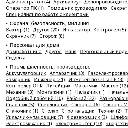
Администратор (4)
Архивариус
Делопроизводите
Оператор ПК (1)
Помощник руководителя
Секрет
Специалист по работе с клиентами
Охрана, безопасность, милиция
Вахтер (1)
Другое (20)
Инкассатор
Контролер (5)
Охранник (7)
Сторож (8)
Персонал для дома
Домработница
Другое
Няня
Персональный водит
Сиделка
Промышленность, производство
Аккумуляторщик
Аппаратчик (3)
Газоэлектросвар
Замерщик
Инженер (21)
Инженер по ОТ и ТБ (3)
Контролер ОТК
Литейщик
Макетчик
Мастер (12)
Механик (3)
Монтажник (1)
Наладчик (1)
Начальн
Подсобный рабочий (10)
Рабочий (22)
Разнорабочи
Сварщик (5)
Сверловщик
Слесарь (16)
Слесарь М
Станочник (1)
Столяр
Стропальщик
Техник (2)
Т
Укладчик-упаковщик (7)
Фрезеровщик (3)
Шлифов
Электромеханик (1)
Электромонтер (10)
Энергетик