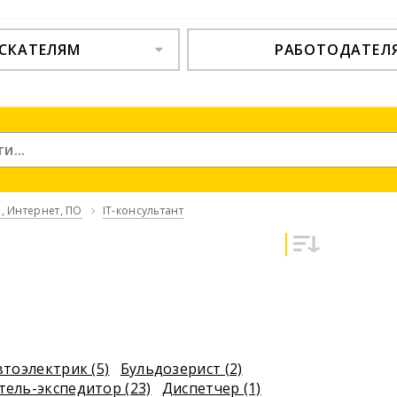
СКАТЕЛЯМ
РАБОТОДАТЕЛ
, Интернет, ПО
IT-консультант
втоэлектрик (5)
Бульдозерист (2)
тель-экспедитор (23)
Диспетчер (1)