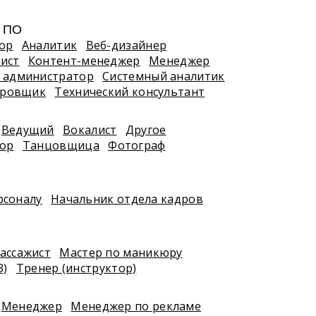
, ПО
ор
Аналитик
Веб-дизайнер
ист
Контент-менеджер
Менеджер
 администратор
Системный аналитик
ировщик
Технический консультант
Ведущий
Вокалист
Другое
тор
Танцовщица
Фотограф
рсоналу
Начальник отдела кадров
ассажист
Мастер по маникюру
3)
Тренер (инструктор)
Менеджер
Менеджер по рекламе