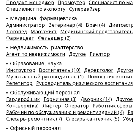
Продакт-менеджер
Промоутер
Специалист по ма
Специалист по экспорту
Супервайзер
Медицина, фармацевтика
Администратор
Ветеринар (4)
Врач (4)
Диетсест
Логопед
Массажист
Медицинский представитель
Фармацевт
Фельдшер (2)
Недвижимость, риэлтeрство
Агент по недвижимости
Другое
Риэлтор
Образование, наука
Инструктор
Воспитатель (10)
Дефектолог
Другое
Музыкальный руководитель (1)
Помощник воспита
Репетитор
Руководитель физического воспитания
Обслуживающий персонал
Гардеробщик
Горничная (3)
Дворник (14)
Другое 
Консьерж(ка)
Лифтер
Оператор
Работник сферы 
Рабочий по обслуживанию и ремонту зданий (4)
Р
Слесарь-ремонтник (7)
Слесарь-сантехник (5)
Убо
Офисный персонал