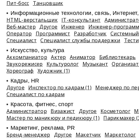
Пит-босс
Танцовщик
Информационные технологии, связь, Интернет
HTML-верстальщик
IT-консультант
Администрат
Веб-мастер
Другое
Инженер
Инженер-программ
Оператор
Программист
Разработчик
Системный
Специалист
Специалист службы поддержки
Тест
Искусство, культура
Аккомпаниатор
Актер
Аниматор
Библиотекарь
Звукорежисер
Культуролог
Музыкант
Организа
Хореограф
Художник (1)
Кадры, HR
Другое
Инспектор по кадрам (1)
Менеджер по пе
Специалист по кадрам
Красота, фитнес, спорт
Администратор
Визажист
Другое
Косметолог
М
Мастер по маникюру и педикюру (1)
Парикмахер (
Маркетинг, реклама, PR
Бренд-менеджер
Другое
Макетчик
Маркетолог