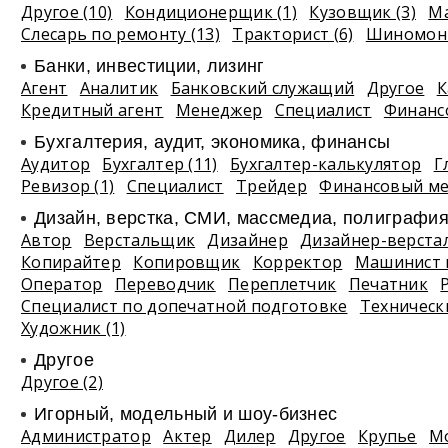
Другое (10)
Кондиционерщик (1)
Кузовщик (3)
Ма
Слесарь по ремонту (13)
Тракторист (6)
Шиномонт
Банки, инвестиции, лизинг
Агент
Аналитик
Банковский служащий
Другое
К
Кредитный агент
Менеджер
Специалист
Финанс
Бухгалтерия, аудит, экономика, финансы
Аудитор
Бухгалтер (11)
Бухгалтер-калькулятор
Г
Ревизор (1)
Специалист
Трейдер
Финансовый м
Дизайн, верстка, СМИ, массмедиа, полиграфи
Автор
Верстальщик
Дизайнер
Дизайнер-верста
Копирайтер
Копировщик
Корректор
Машинист 
Оператор
Переводчик
Переплетчик
Печатник
Специалист по допечатной подготовке
Техническ
Художник (1)
Другое
Другое (2)
Игорный, модельный и шоу-бизнес
Администратор
Актер
Дилер
Другое
Крупье
М