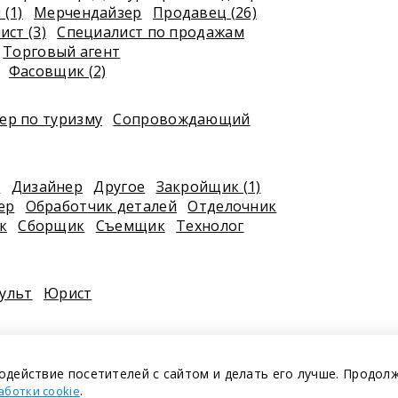
(1)
Мерчендайзер
Продавец (26)
ст (3)
Специалист по продажам
Торговый агент
Фасовщик (2)
р по туризму
Сопровождающий
к
Дизайнер
Другое
Закройщик (1)
ер
Обработчик деталей
Отделочник
к
Сборщик
Съемщик
Технолог
ульт
Юрист
одействие посетителей с сайтом и делать его лучше. Продол
.
аботки cookie