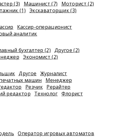
стер (3)
Машинист (7)
Моторист (2)
ажник (1)
Экскаваторщик (3)
ассир
Кассир-операционист
овый аналитик
лавный бухгалтер (2)
Другое (2)
енеджер
Экономист (2)
я
льщик
Другое
Журналист
печатных машин
Менеджер
Редактор
Резчик
Рерайтер
ий редактор
Технолог
Флорист
одель
Оператор игровых автоматов