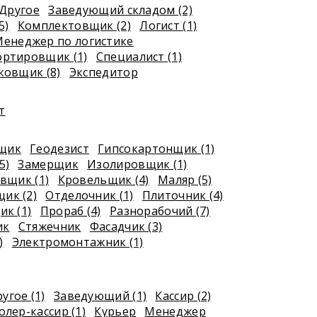
Другое
Заведующий складом (2)
5)
Комплектовщик (2)
Логист (1)
енеджер по логистике
ортировщик (1)
Специалист (1)
ковщик (8)
Экспедитор
т
рщик
Геодезист
Гипсокартонщик (1)
5)
Замерщик
Изолировщик (1)
вщик (1)
Кровельщик (4)
Маляр (5)
ик (2)
Отделочник (1)
Плиточник (4)
к (1)
Прораб (4)
Разнорабочий (7)
ик
Стяжечник
Фасадчик (3)
)
Электромонтажник (1)
угое (1)
Заведующий (1)
Кассир (2)
лер-кассир (1)
Курьер
Менеджер