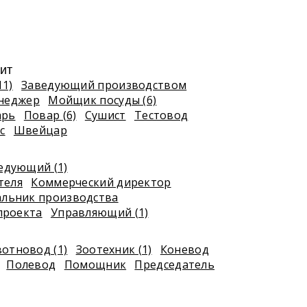
ит
11)
Заведующий производством
неджер
Мойщик посуды (6)
арь
Повар (6)
Сушист
Тестовод
с
Швейцар
едующий (1)
теля
Коммерческий директор
альник производства
проекта
Управляющий (1)
отновод (1)
Зоотехник (1)
Коневод
Полевод
Помощник
Председатель