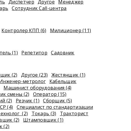
ль
Диспетчер
Другое
Менеджер
арь
Сотрудник Call-центра
Контролер КПП (6)
Милиционер (11)
ель (1)
Репетитор
Садовник
щик (2)
Другое (23)
Жестянщик (1)
Инженер-метролог
Кабельщик
Машинист оборудования (4)
ик смены (2)
Оператор (15)
й (2)
Резчик (1)
Сборщик (5)
СР (4)
Специалист по стандартизации
ехнолог (2)
Токарь (3)
Тракторист
щик (2)
Штамповщик (1)
 (2)