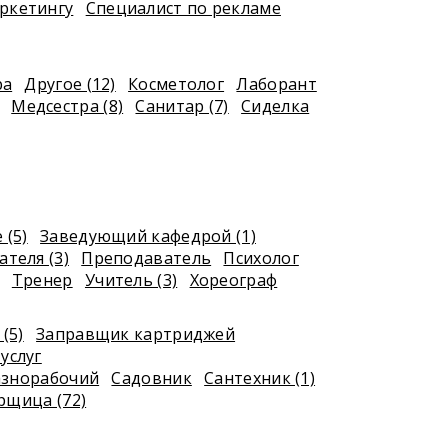
ркетингу
Специалист по рекламе
ра
Другое (12)
Косметолог
Лаборант
Медсестра (8)
Санитар (7)
Сиделка
 (5)
Заведующий кафедрой (1)
теля (3)
Преподаватель
Психолог
Тренер
Учитель (3)
Хореограф
(5)
Заправщик картриджей
услуг
азнорабочий
Садовник
Сантехник (1)
рщица (72)