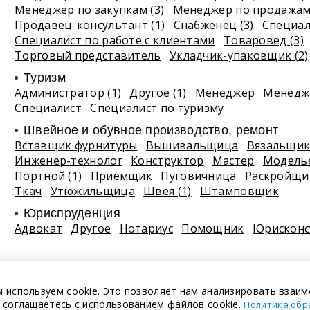
Менеджер по закупкам (3)
Менеджер по продажам 
Продавец-консультант (1)
Снабженец (3)
Специали
Специалист по работе с клиентами
Товаровед (3)
Торговый представитель
Укладчик-упаковщик (2)
Туризм
Администратор (1)
Другое (1)
Менеджер
Менедже
Специалист
Специалист по туризму
Швейное и обувное производство, ремонт
Вставщик фурнитуры
Вышивальщица
Вязальщи
Инженер-технолог
Конструктор
Мастер
Модель
Портной (1)
Приемщик
Пуговичница
Раскройщи
Ткач
Утюжильщица
Швея (1)
Штамповщик
Юриспруденция
Адвокат
Другое
Нотариус
Помощник
Юрисконс
 используем cookie. Это позволяет нам анализировать взаим
 соглашаетесь с использованием файлов cookie.
Политика обр