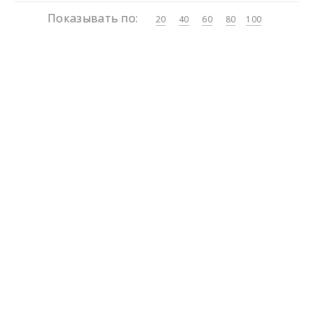
Показывать по:
20
40
60
80
100