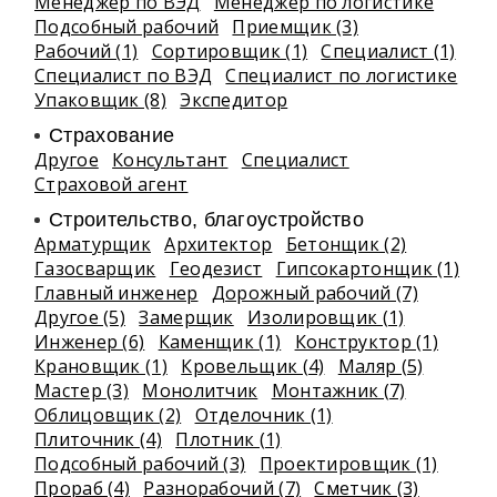
Менеджер по ВЭД
Менеджер по логистике
Подсобный рабочий
Приемщик (3)
Рабочий (1)
Сортировщик (1)
Специалист (1)
Специалист по ВЭД
Специалист по логистике
Упаковщик (8)
Экспедитор
Страхование
Другое
Консультант
Специалист
Страховой агент
Строительство, благоустройство
Арматурщик
Архитектор
Бетонщик (2)
Газосварщик
Геодезист
Гипсокартонщик (1)
Главный инженер
Дорожный рабочий (7)
Другое (5)
Замерщик
Изолировщик (1)
Инженер (6)
Каменщик (1)
Конструктор (1)
Крановщик (1)
Кровельщик (4)
Маляр (5)
Мастер (3)
Монолитчик
Монтажник (7)
Облицовщик (2)
Отделочник (1)
Плиточник (4)
Плотник (1)
Подсобный рабочий (3)
Проектировщик (1)
Прораб (4)
Разнорабочий (7)
Сметчик (3)