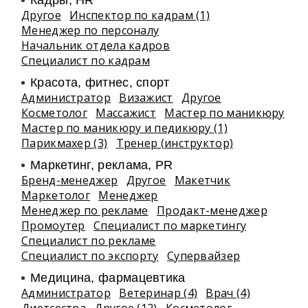
Кадры, HR
Другое
Инспектор по кадрам (1)
Менеджер по персоналу
Начальник отдела кадров
Специалист по кадрам
Красота, фитнес, спорт
Администратор
Визажист
Другое
Косметолог
Массажист
Мастер по маникюру
Мастер по маникюру и педикюру (1)
Парикмахер (3)
Тренер (инструктор)
Маркетинг, реклама, PR
Бренд-менеджер
Другое
Макетчик
Маркетолог
Менеджер
Менеджер по рекламе
Продакт-менеджер
Промоутер
Специалист по маркетингу
Специалист по рекламе
Специалист по экспорту
Супервайзер
Медицина, фармацевтика
Администратор
Ветеринар (4)
Врач (4)