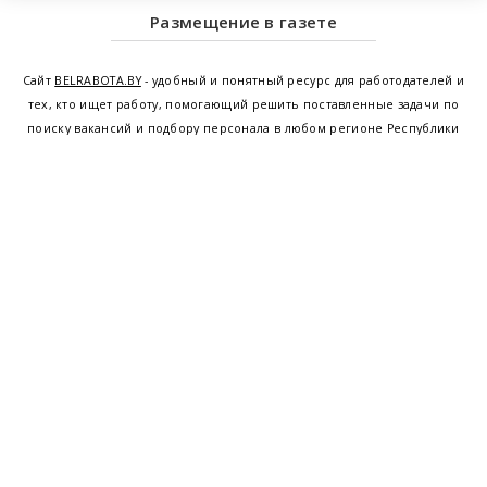
Размещение в газете
Сайт
BELRABOTA.BY
- удобный и понятный ресурс для работодателей и
тех, кто ищет работу, помогающий решить поставленные задачи по
поиску вакансий и подбору персонала в любом регионе Республики
Беларусь. Мы предоставляем возможность найти работу в Минске по
всей Беларуси, т.е. получить актуальную информацию по вакантным
рабочим местам и резюме, а также размещаем объявления о
проведении семинаров, тренингов, курсов по освоению новых
специальностей и повышению квалификации сотрудников. Свежие
вакансии для женщин и мужчин на сегодня от ведущих предприятий и
резюме от потенциальных сотрудников,
работа в Минске
,
Витебске
,
Гомеле
,
Гродно
,
Могилеве
,
Бресте
и других регионах Беларуси,
квалифицированная и оперативная поддержка - это все
BELRABOTA.by
Наш
© 2001—2026
Belmeta.com
партнер
Belrabota.by