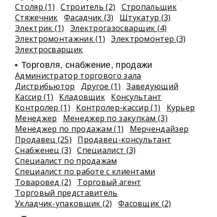
Столяр (1)
Строитель (2)
Стропальщик
Стяжечник
Фасадчик (3)
Штукатур (3)
Электрик (1)
Электрогазосварщик (4)
Электромонтажник (1)
Электромонтер (3)
Электросварщик
Торговля, снабжение, продажи
Администратор торгового зала
Дистрибьютор
Другое (1)
Заведующий
Кассир (1)
Кладовщик
Консультант
Контролер (1)
Контролер-кассир (1)
Курьер
Менеджер
Менеджер по закупкам (3)
Менеджер по продажам (1)
Мерчендайзер
Продавец (25)
Продавец-консультант
Снабженец (3)
Специалист (3)
Специалист по продажам
Специалист по работе с клиентами
Товаровед (2)
Торговый агент
Торговый представитель
Укладчик-упаковщик (2)
Фасовщик (2)