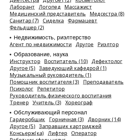
Диетсестра
Другое (12)
Косметолог
Лаборант
Логопед
Массажист
Медицинский представитель
Медсестра (8)
Санитар (7)
Сиделка
Фармацевт
Фельдшер (2)
Недвижимость, риэлтeрство
Агент по недвижимости
Другое
Риэлтор
Образование, наука
Инструктор
Воспитатель (10)
Дефектолог
Другое (5)
Заведующий кафедрой (1)
Музыкальный руководитель (1)
Помощник воспитателя (3)
Преподаватель
Психолог
Репетитор
Руководитель физического воспитания
Тренер
Учитель (3)
Хореограф
Обслуживающий персонал
Гардеробщик
Горничная (3)
Дворник (14)
Другое (5)
Заправщик картриджей
Консьерж(ка)
Лифтер
Оператор