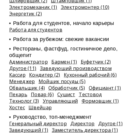
Шлифовщик (2)
Штамповщик (1)
Электромеханик (1)
Электромонтер (10)
Энергетик (2)
Работа для студентов, начало карьеры
Работа для студентов
Работа за рубежом: свежие вакансии
Рестораны, фастфуд, гостиничное дело,
общепит
Администратор
Бармен (1)
Буфетчик (2)
Другое (11)
Заведующий производством
Кассир
Кондитер (2)
Кухонный рабочий (6)
Менеджер
Мойщик посуды (5)
Обвальщик (4)
Обработчик (5)
Официант (1)
Пекарь
Повар (6)
Сушист
Тестовод
Технолог (3)
Управляющий
Формовщик (1)
Хостес
Швейцар
Руководство, топ-менеджмент
Генеральный директор
Директор
Другое (1)
Заведующий (1)
Заместитель директора (1)