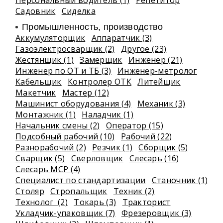
Персональный водитель (1)
Репетитор
Садовник
Сиделка
Промышленность, производство
Аккумуляторщик
Аппаратчик (3)
Газоэлектросварщик (2)
Другое (23)
Жестянщик (1)
Замерщик
Инженер (21)
Инженер по ОТ и ТБ (3)
Инженер-метролог
Кабельщик
Контролер ОТК
Литейщик
Макетчик
Мастер (12)
Машинист оборудования (4)
Механик (3)
Монтажник (1)
Наладчик (1)
Начальник смены (2)
Оператор (15)
Подсобный рабочий (10)
Рабочий (22)
Разнорабочий (2)
Резчик (1)
Сборщик (5)
Сварщик (5)
Сверловщик
Слесарь (16)
Слесарь МСР (4)
Специалист по стандартизации
Станочник (1)
Столяр
Стропальщик
Техник (2)
Технолог (2)
Токарь (3)
Тракторист
Укладчик-упаковщик (7)
Фрезеровщик (3)