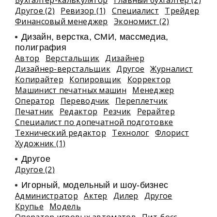
Бухгалтер-калькулятор
Главный бухгалтер (2)
Другое (2)
Ревизор (1)
Специалист
Трейдер
Финансовый менеджер
Экономист (2)
Дизайн, верстка, СМИ, массмедиа,
полиграфия
Автор
Верстальщик
Дизайнер
Дизайнер-верстальщик
Другое
Журналист
Копирайтер
Копировщик
Корректор
Машинист печатных машин
Менеджер
Оператор
Переводчик
Переплетчик
Печатник
Редактор
Резчик
Рерайтер
Специалист по допечатной подготовке
Технический редактор
Технолог
Флорист
Художник (1)
Другое
Другое (2)
Игорный, модельный и шоу-бизнес
Администратор
Актер
Дилер
Другое
Крупье
Модель