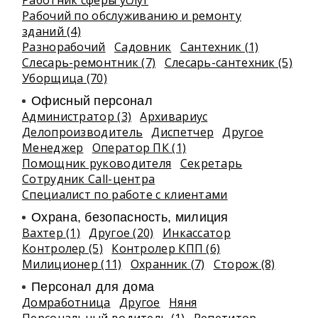
Работник сферы услуг
Рабочий по обслуживанию и ремонту
зданий (4)
Разнорабочий
Садовник
Сантехник (1)
Слесарь-ремонтник (7)
Слесарь-сантехник (5)
Уборщица (70)
Офисный персонал
Администратор (3)
Архивариус
Делопроизводитель
Диспетчер
Другое
Менеджер
Оператор ПК (1)
Помощник руководителя
Секретарь
Сотрудник Call-центра
Специалист по работе с клиентами
Охрана, безопасность, милиция
Вахтер (1)
Другое (20)
Инкассатор
Контролер (5)
Контролер КПП (6)
Милиционер (11)
Охранник (7)
Сторож (8)
Персонал для дома
Домработница
Другое
Няня