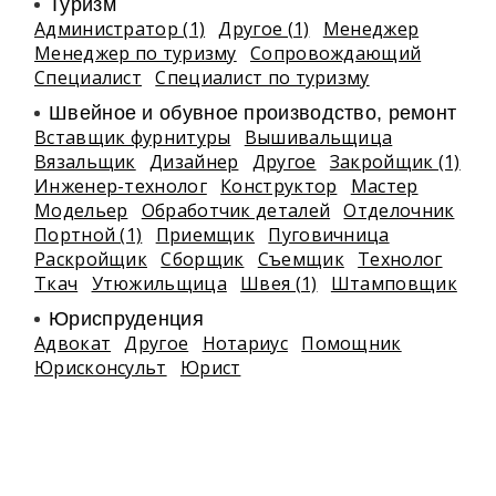
Туризм
Администратор (1)
Другое (1)
Менеджер
Менеджер по туризму
Сопровождающий
Специалист
Специалист по туризму
Швейное и обувное производство, ремонт
Вставщик фурнитуры
Вышивальщица
Вязальщик
Дизайнер
Другое
Закройщик (1)
Инженер-технолог
Конструктор
Мастер
Модельер
Обработчик деталей
Отделочник
Портной (1)
Приемщик
Пуговичница
Раскройщик
Сборщик
Съемщик
Технолог
Ткач
Утюжильщица
Швея (1)
Штамповщик
Юриспруденция
Адвокат
Другое
Нотариус
Помощник
Юрисконсульт
Юрист