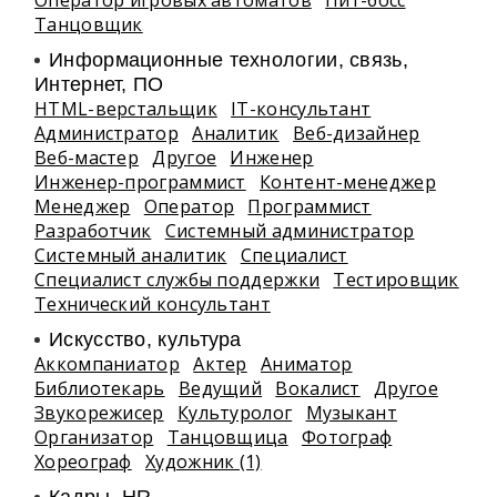
Оператор игровых автоматов
Пит-босс
Танцовщик
Информационные технологии, связь,
Интернет, ПО
HTML-верстальщик
IT-консультант
Администратор
Аналитик
Веб-дизайнер
Веб-мастер
Другое
Инженер
Инженер-программист
Контент-менеджер
Менеджер
Оператор
Программист
Разработчик
Системный администратор
Системный аналитик
Специалист
Специалист службы поддержки
Тестировщик
Технический консультант
Искусство, культура
Аккомпаниатор
Актер
Аниматор
Библиотекарь
Ведущий
Вокалист
Другое
Звукорежисер
Культуролог
Музыкант
Организатор
Танцовщица
Фотограф
Хореограф
Художник (1)