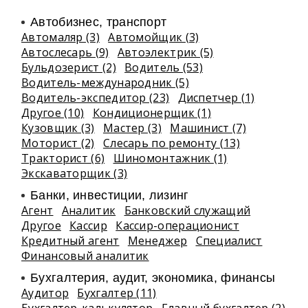
Автобизнес, транспорт
Автомаляр (3)
Автомойщик (3)
Автослесарь (9)
Автоэлектрик (5)
Бульдозерист (2)
Водитель (53)
Водитель-международник (5)
Водитель-экспедитор (23)
Диспетчер (1)
Другое (10)
Кондиционерщик (1)
Кузовщик (3)
Мастер (3)
Машинист (7)
Моторист (2)
Слесарь по ремонту (13)
Тракторист (6)
Шиномонтажник (1)
Экскаваторщик (3)
Банки, инвестиции, лизинг
Агент
Аналитик
Банковский служащий
Другое
Кассир
Кассир-операционист
Кредитный агент
Менеджер
Специалист
Финансовый аналитик
Бухгалтерия, аудит, экономика, финансы
Аудитор
Бухгалтер (11)