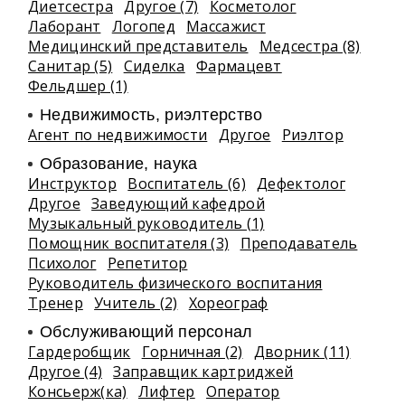
Диетсестра
Другое (7)
Косметолог
Лаборант
Логопед
Массажист
Медицинский представитель
Медсестра (8)
Санитар (5)
Сиделка
Фармацевт
Фельдшер (1)
Недвижимость, риэлтeрство
Агент по недвижимости
Другое
Риэлтор
Образование, наука
Инструктор
Воспитатель (6)
Дефектолог
Другое
Заведующий кафедрой
Музыкальный руководитель (1)
Помощник воспитателя (3)
Преподаватель
Психолог
Репетитор
Руководитель физического воспитания
Тренер
Учитель (2)
Хореограф
Обслуживающий персонал
Гардеробщик
Горничная (2)
Дворник (11)
Другое (4)
Заправщик картриджей
Консьерж(ка)
Лифтер
Оператор