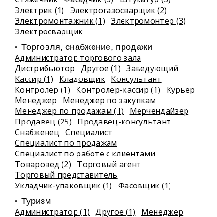
Электрик (1)
Электрогазосварщик (2)
Электромонтажник (1)
Электромонтер (3)
Электросварщик
Торговля, снабжение, продажи
Администратор торгового зала
Дистрибьютор
Другое (1)
Заведующий
Кассир (1)
Кладовщик
Консультант
Контролер (1)
Контролер-кассир (1)
Курьер
Менеджер
Менеджер по закупкам
Менеджер по продажам (1)
Мерчендайзер
Продавец (25)
Продавец-консультант
Снабженец
Специалист
Специалист по продажам
Специалист по работе с клиентами
Товаровед (2)
Торговый агент
Торговый представитель
Укладчик-упаковщик (1)
Фасовщик (1)
Туризм
Администратор (1)
Другое (1)
Менеджер