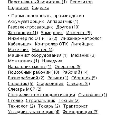
Персональный водитель (1)
Репетитор
Садовник
Сиделка
Промышленность, производство
Аккумуляторщик
Аппаратчик (1)
Газоэлектросварщик
Другое (10)
Жестянщик (1)
Замерщик
Инженер (9)
Инженер по ОТ и ТБ (2)
Инженер-метролог
Кабельщик
Контролер ОТК
Литейщик
Макетчик
Мастер (4)
Машинист оборудования (1)
Механик (3)
Монтажник (1)
Наладчик
Начальник смены (1)
Оператор (5)
Подсобный рабочий (10)
Рабочий (14)
Разнорабочий (2)
Резчик (1)
Сборщик (5)
Сварщик (5)
Сверловщик
Слесарь (6)
Слесарь МСР (2)
Специалист по стандартизации
Станочник (1)
Столяр
Стропальщик
Техник (2)
Технолог (2)
Токарь (2)
Тракторист
Укладчик-упаковщик (4)
Фрезеровщик (3)