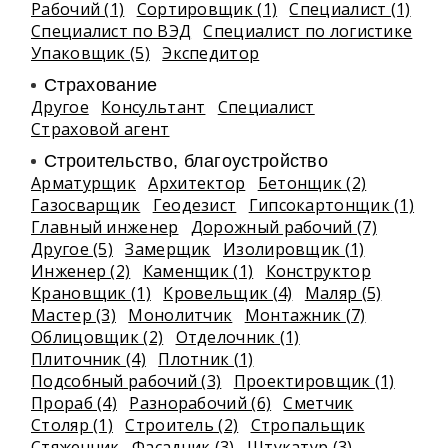
Рабочий (1)
Сортировщик (1)
Специалист (1)
Специалист по ВЭД
Специалист по логистике
Упаковщик (5)
Экспедитор
Страхование
Другое
Консультант
Специалист
Страховой агент
Строительство, благоустройство
Арматурщик
Архитектор
Бетонщик (2)
Газосварщик
Геодезист
Гипсокартонщик (1)
Главный инженер
Дорожный рабочий (7)
Другое (5)
Замерщик
Изолировщик (1)
Инженер (2)
Каменщик (1)
Конструктор
Крановщик (1)
Кровельщик (4)
Маляр (5)
Мастер (3)
Монолитчик
Монтажник (7)
Облицовщик (2)
Отделочник (1)
Плиточник (4)
Плотник (1)
Подсобный рабочий (3)
Проектировщик (1)
Прораб (4)
Разнорабочий (6)
Сметчик
Столяр (1)
Строитель (2)
Стропальщик
Стяжечник
Фасадчик (3)
Штукатур (3)