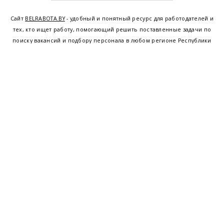
Сайт
BELRABOTA.BY
- удобный и понятный ресурс для работодателей и
тех, кто ищет работу, помогающий решить поставленные задачи по
поиску вакансий и подбору персонала в любом регионе Республики
Беларусь. Мы предоставляем возможность найти работу в Минске по
всей Беларуси, т.е. получить актуальную информацию по вакантным
рабочим местам и резюме, а также размещаем объявления о
проведении семинаров, тренингов, курсов по освоению новых
специальностей и повышению квалификации сотрудников. Свежие
вакансии для женщин и мужчин на сегодня от ведущих предприятий и
резюме от потенциальных сотрудников,
работа в Минске
,
Витебске
,
Гомеле
,
Гродно
,
Могилеве
,
Бресте
и других регионах Беларуси,
квалифицированная и оперативная поддержка - это все
BELRABOTA.by
Наш
© 2001—2026
Belmeta.com
партнер
Belrabota.by
Пользовательское