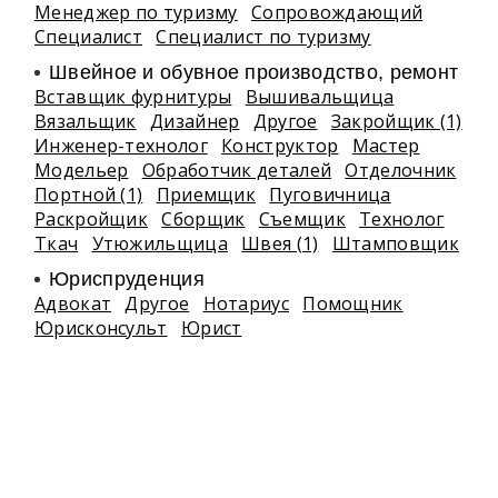
Менеджер по туризму
Сопровождающий
Специалист
Специалист по туризму
Швейное и обувное производство, ремонт
Вставщик фурнитуры
Вышивальщица
Вязальщик
Дизайнер
Другое
Закройщик (1)
Инженер-технолог
Конструктор
Мастер
Модельер
Обработчик деталей
Отделочник
Портной (1)
Приемщик
Пуговичница
Раскройщик
Сборщик
Съемщик
Технолог
Ткач
Утюжильщица
Швея (1)
Штамповщик
Юриспруденция
Адвокат
Другое
Нотариус
Помощник
Юрисконсульт
Юрист