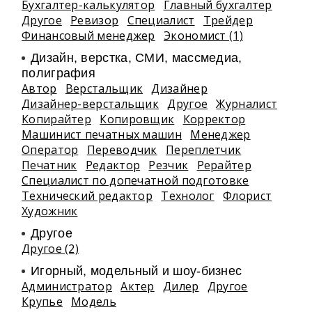
Бухгалтер-калькулятор
Главный бухгалтер
Другое
Ревизор
Специалист
Трейдер
Финансовый менеджер
Экономист (1)
Дизайн, верстка, СМИ, массмедиа,
полиграфия
Автор
Верстальщик
Дизайнер
Дизайнер-верстальщик
Другое
Журналист
Копирайтер
Копировщик
Корректор
Машинист печатных машин
Менеджер
Оператор
Переводчик
Переплетчик
Печатник
Редактор
Резчик
Рерайтер
Специалист по допечатной подготовке
Технический редактор
Технолог
Флорист
Художник
Другое
Другое (2)
Игорный, модельный и шоу-бизнес
Администратор
Актер
Дилер
Другое
Крупье
Модель