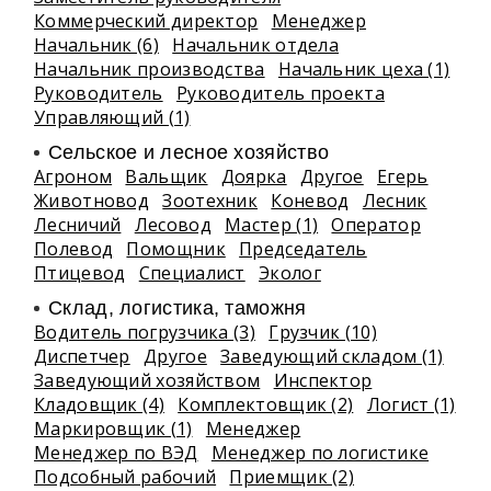
Коммерческий директор
Менеджер
Начальник (6)
Начальник отдела
Начальник производства
Начальник цеха (1)
Руководитель
Руководитель проекта
Управляющий (1)
Сельское и лесное хозяйство
Агроном
Вальщик
Доярка
Другое
Егерь
Животновод
Зоотехник
Коневод
Лесник
Лесничий
Лесовод
Мастер (1)
Оператор
Полевод
Помощник
Председатель
Птицевод
Специалист
Эколог
Склад, логистика, таможня
Водитель погрузчика (3)
Грузчик (10)
Диспетчер
Другое
Заведующий складом (1)
Заведующий хозяйством
Инспектор
Кладовщик (4)
Комплектовщик (2)
Логист (1)
Маркировщик (1)
Менеджер
Менеджер по ВЭД
Менеджер по логистике
Подсобный рабочий
Приемщик (2)