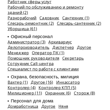
Работник сферы услуг
Рабочий по обслуживанию и ремонту
зданий (2)
Разнорабочий
Садовник
Сантехник (1)
Слесарь-ремонтник (2)
Слесарь-сантехник (2)
Уборщица (61)
Офисный персонал
Администратор (3)
Архивариус
Делопроизводитель
Диспетчер
Другое
Менеджер
Оператор ПК (1)
Помощник руководителя
Секретарь
Сотрудник Call-центра
Специалист по работе с клиентами
Охрана, безопасность, милиция
Вахтер (1)
Другое (16)
Инкассатор
Контролер (4)
Контролер КПП (5)
Милиционер (11)
Охранник (6)
Сторож (8)
Персонал для дома
Домработница
Другое
Няня