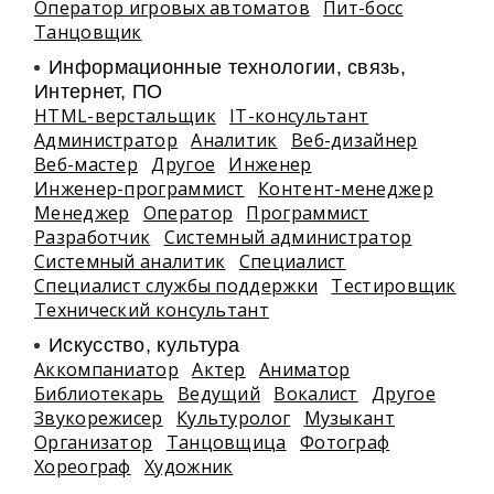
Оператор игровых автоматов
Пит-босс
Танцовщик
Информационные технологии, связь,
Интернет, ПО
HTML-верстальщик
IT-консультант
Администратор
Аналитик
Веб-дизайнер
Веб-мастер
Другое
Инженер
Инженер-программист
Контент-менеджер
Менеджер
Оператор
Программист
Разработчик
Системный администратор
Системный аналитик
Специалист
Специалист службы поддержки
Тестировщик
Технический консультант
Искусство, культура
Аккомпаниатор
Актер
Аниматор
Библиотекарь
Ведущий
Вокалист
Другое
Звукорежисер
Культуролог
Музыкант
Организатор
Танцовщица
Фотограф
Хореограф
Художник