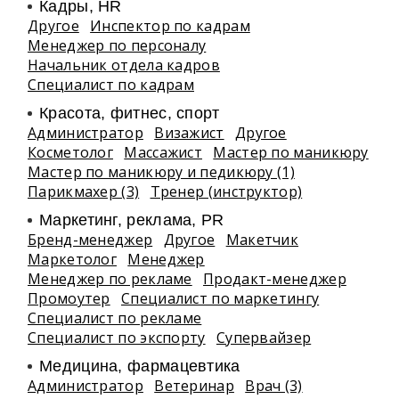
Кадры, HR
Другое
Инспектор по кадрам
Менеджер по персоналу
Начальник отдела кадров
Специалист по кадрам
Красота, фитнес, спорт
Администратор
Визажист
Другое
Косметолог
Массажист
Мастер по маникюру
Мастер по маникюру и педикюру (1)
Парикмахер (3)
Тренер (инструктор)
Маркетинг, реклама, PR
Бренд-менеджер
Другое
Макетчик
Маркетолог
Менеджер
Менеджер по рекламе
Продакт-менеджер
Промоутер
Специалист по маркетингу
Специалист по рекламе
Специалист по экспорту
Супервайзер
Медицина, фармацевтика
Администратор
Ветеринар
Врач (3)