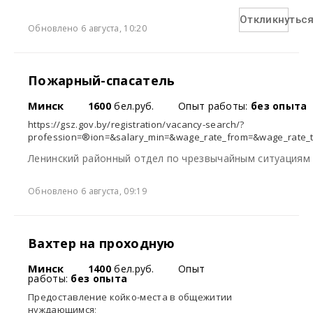
Откликнутьс
Обновлено 6 августа, 10:20
Пожарный-спасатель
Минск
1600
бел.руб.
Опыт работы:
без опыта
https://gsz.gov.by/registration/vacancy-search/?
profession=®ion=&salary_min=&wage_rate_from=&wage_rate_t
Ленинский районный отдел по чрезвычайным ситуациям
Обновлено 6 августа, 09:19
Вахтер на проходную
Минск
1400
бел.руб.
Опыт
работы:
без опыта
Предоставление койко-места в общежитии
нуждающимся;