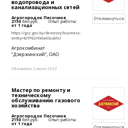
водопровода и
канализационных сетей
Агрогородок Песочное
Откликнуться
2150
бел.руб.
Опыт работы:
от 1 года
https://gsz.gov.by/directory/business-
entity/429762/detail/public/
Агрокомбинат
"Дзержинский", ОАО
Обновлено 2 июля, 03:32
Мастер по ремонту и
техническому
обслуживанию газового
хозяйства
Агрогородок Песочное
2150
бел.руб.
Опыт работы:
от 1 года
Откликнуться