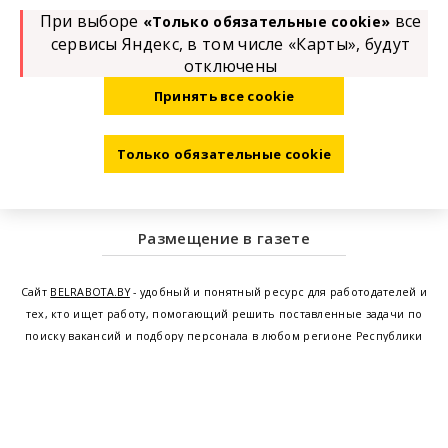
При выборе
все
«Только обязательные cookie»
сервисы Яндекс, в том числе «Карты», будут
отключены
Принять все cookie
Только обязательные cookie
Размещение в газете
Сайт
BELRABOTA.BY
- удобный и понятный ресурс для работодателей и
тех, кто ищет работу, помогающий решить поставленные задачи по
поиску вакансий и подбору персонала в любом регионе Республики
Беларусь. Мы предоставляем возможность найти работу в Минске по
всей Беларуси, т.е. получить актуальную информацию по вакантным
рабочим местам и резюме, а также размещаем объявления о
проведении семинаров, тренингов, курсов по освоению новых
специальностей и повышению квалификации сотрудников. Свежие