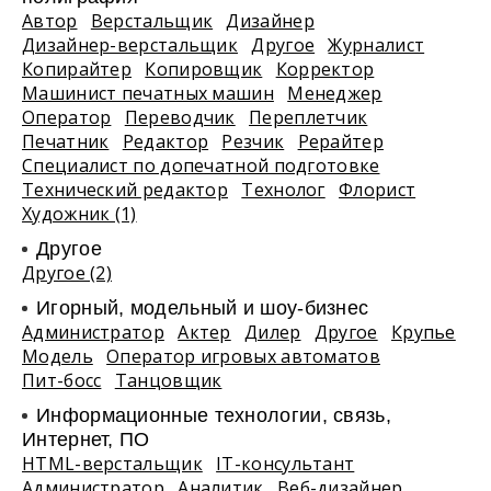
Автор
Верстальщик
Дизайнер
Дизайнер-верстальщик
Другое
Журналист
Копирайтер
Копировщик
Корректор
Машинист печатных машин
Менеджер
Оператор
Переводчик
Переплетчик
Печатник
Редактор
Резчик
Рерайтер
Специалист по допечатной подготовке
Технический редактор
Технолог
Флорист
Художник (1)
Другое
Другое (2)
Игорный, модельный и шоу-бизнес
Администратор
Актер
Дилер
Другое
Крупье
Модель
Оператор игровых автоматов
Пит-босс
Танцовщик
Информационные технологии, связь,
Интернет, ПО
HTML-верстальщик
IT-консультант
Администратор
Аналитик
Веб-дизайнер