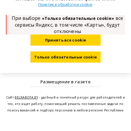
.
Политика обработки cookie
При выборе
все
«Только обязательные cookie»
сервисы Яндекс, в том числе «Карты», будут
отключены
Принять все cookie
Только обязательные cookie
Размещение в газете
Сайт
BELRABOTA.BY
- удобный и понятный ресурс для работодателей и
тех, кто ищет работу, помогающий решить поставленные задачи по
поиску вакансий и подбору персонала в любом регионе Республики
Беларусь. Мы предоставляем возможность найти работу в Минске по
всей Беларуси, т.е. получить актуальную информацию по вакантным
рабочим местам и резюме, а также размещаем объявления о