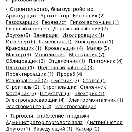
Строительство, благоустройство
Арматурщик
Архитектор
Бетонщик (2)
Газосварщик
Геодезист
Гипсокартонщик (1)
Главный инженер
Дорожный рабочий (7)
Другое (5)
Замерщик
Изолировщик (1)
Инженер (6)
Каменщик (1)
Конструктор (1)
Крановщик (1)
Кровельщик (4)
Маляр (5)
Мастер (3)
Монолитчик
Монтажник (7)
Облицовщик (2)
Отделочник (1)
Плиточник (4)
Плотник (1)
Подсобный рабочий (3)
Проектировщик (1)
Прораб (4)
Разнорабочий (7)
Сметчик (3)
Столяр (1)
Строитель (2)
Стропальщик
Стяжечник
Фасадчик (3)
Штукатур (3)
Электрик (1)
Электрогазосварщик (4)
Электромонтажник (1)
Электромонтер (3)
Электросварщик
Торговля, снабжение, продажи
Администратор торгового зала
Дистрибьютор
Другое (1)
Заведующий (1)
Кассир (2)