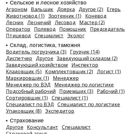
Сельское и лесное хозяйство
Агроном
Вальщик
Доярка
Другое (2)
Егерь
Животновод (1)
Зоотехник (1)
Коневод
Лесник
Лесничий
Лесовод
Мастер (2)
Оператор
Полевод
Помощник
Председатель
Птицевод
Специалист
Эколог
Склад, логистика, таможня
Водитель погрузчика (3)
Грузчик (14)
Диспетчер
Другое
Заведующий складом (2)
Заведующий хозяйством
Инспектор
Кладовщик (5)
Комплектовщик (2)
Логист (1)
Маркировщик (1)
Менеджер
Менеджер по ВЭД
Менеджер по логистике
Подсобный рабочий
Приемщик (3)
Рабочий (1)
Сортировщик (1)
Специалист (1)
Специалист по ВЭД
Специалист по логистике
Упаковщик (8)
Экспедитор
Страхование
Другое
Консультант
Специалист
Страховой агент