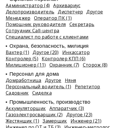
Администратор (4)
Архивариус
Делопроизводитель
Диспетчер
Другое
Менеджер
Оператор ПК (1)
Помощник руководителя
Секретарь
Сотрудник Call-центра
Специалист по работе с клиентами
Охрана, безопасность, милиция
Вахтер (1)
Другое (20)
Инкассатор
Контролер (5)
Контролер КПП (6)
Милиционер (11)
Охранник (7)
Сторож (8)
Персонал для дома
Домработница
Другое
Няня
Персональный водитель (1)
Репетитор
Садовник
Сиделка
Промышленность, производство
Аккумуляторщик
Аппаратчик (3)
Газоэлектросварщик (2)
Другое (23)
Жестянщик (1)
Замерщик
Инженер (21)
Инженер по ОТ и ТБ (3)
Инженер-метролог