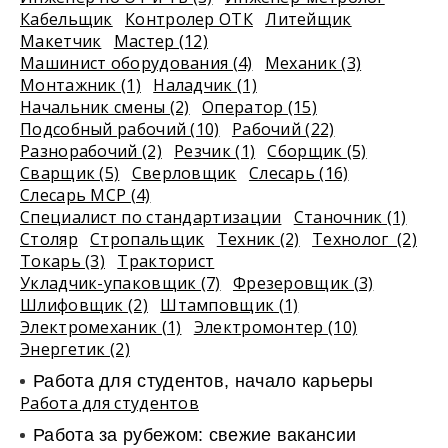
Кабельщик
Контролер ОТК
Литейщик
Макетчик
Мастер (12)
Машинист оборудования (4)
Механик (3)
Монтажник (1)
Наладчик (1)
Начальник смены (2)
Оператор (15)
Подсобный рабочий (10)
Рабочий (22)
Разнорабочий (2)
Резчик (1)
Сборщик (5)
Сварщик (5)
Сверловщик
Слесарь (16)
Слесарь МСР (4)
Специалист по стандартизации
Станочник (1)
Столяр
Стропальщик
Техник (2)
Технолог (2)
Токарь (3)
Тракторист
Укладчик-упаковщик (7)
Фрезеровщик (3)
Шлифовщик (2)
Штамповщик (1)
Электромеханик (1)
Электромонтер (10)
Энергетик (2)
Работа для студентов, начало карьеры
Работа для студентов
Работа за рубежом: свежие вакансии