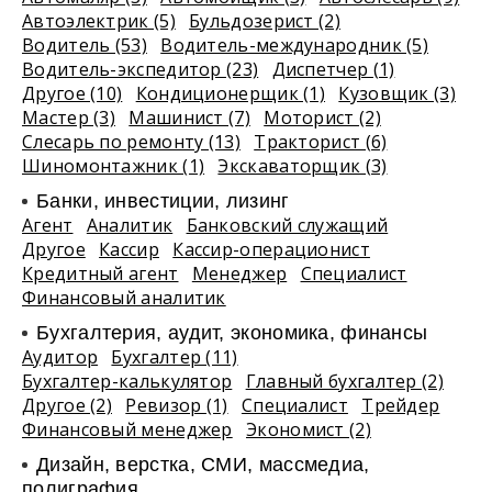
Автоэлектрик (5)
Бульдозерист (2)
Водитель (53)
Водитель-международник (5)
Водитель-экспедитор (23)
Диспетчер (1)
Другое (10)
Кондиционерщик (1)
Кузовщик (3)
Мастер (3)
Машинист (7)
Моторист (2)
Слесарь по ремонту (13)
Тракторист (6)
Шиномонтажник (1)
Экскаваторщик (3)
Банки, инвестиции, лизинг
Агент
Аналитик
Банковский служащий
Другое
Кассир
Кассир-операционист
Кредитный агент
Менеджер
Специалист
Финансовый аналитик
Бухгалтерия, аудит, экономика, финансы
Аудитор
Бухгалтер (11)
Бухгалтер-калькулятор
Главный бухгалтер (2)
Другое (2)
Ревизор (1)
Специалист
Трейдер
Финансовый менеджер
Экономист (2)
Дизайн, верстка, СМИ, массмедиа,
полиграфия