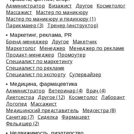
Администратор
Визажист
Другое
Косметолог
Массажист
Мастер по маникюру
Мастер по маникюру и педикюру (1)
Парикмахер (3)
Тренер (инструктор)
Маркетинг, реклама, PR
Бренд-менеджер
Другое
Макетчик
Маркетолог
Менеджер
Менеджер по рекламе
Продакт-менеджер
Промоутер
Специалист по маркетингу
Специалист по рекламе
Специалист по экспорту
Супервайзер
Медицина, фармацевтика
Администратор
Ветеринар (4)
Врач (4)
Диетсестра
Другое (12)
Косметолог
Лаборант
Логопед
Массажист
Медицинский представитель
Медсестра (8)
Санитар (7)
Сиделка
Фармацевт
Фельдшер (2)
Недвижимость, риэлтeрство