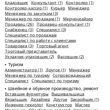
Кладовщик
Консультант (1)
Контролер (1)
Контролер-кассир (1)
Курьер
Менеджер
Менеджер по закупкам (3)
Менеджер по продажам (1)
Мерчендайзер
Продавец (26)
Продавец-консультант (1)
Снабженец (3)
Специалист (3)
Специалист по продажам
Специалист по работе с клиентами
Товаровед (3)
Торговый агент
Торговый представитель
Укладчик-упаковщик (2)
Фасовщик (2)
Туризм
Администратор (1)
Другое (1)
Менеджер
Менеджер по туризму
Сопровождающий
Специалист
Специалист по туризму
Швейное и обувное производство, ремонт
Вставщик фурнитуры
Вышивальщица
Вязальщик
Дизайнер
Другое
Закройщик (1)
Инженер-технолог
Конструктор
Мастер