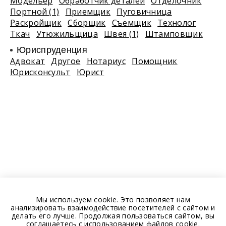
Модельер
Обработчик деталей
Отделочник
Портной (1)
Приемщик
Пуговичница
Раскройщик
Сборщик
Съемщик
Технолог
Ткач
Утюжильщица
Швея (1)
Штамповщик
Юриспруденция
Адвокат
Другое
Нотариус
Помощник
Юрисконсульт
Юрист
Мы используем cookie. Это позволяет нам
анализировать взаимодействие посетителей с сайтом и
делать его лучше. Продолжая пользоваться сайтом, вы
соглашаетесь с использованием файлов cookie.