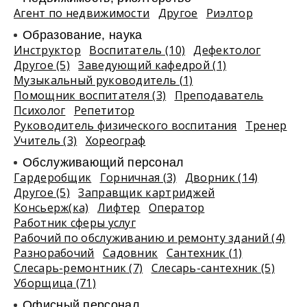
Агент по недвижимости
Другое
Риэлтор
Образование, наука
Инструктор
Воспитатель (10)
Дефектолог
Другое (5)
Заведующий кафедрой (1)
Музыкальный руководитель (1)
Помощник воспитателя (3)
Преподаватель
Психолог
Репетитор
Руководитель физического воспитания
Тренер
Учитель (3)
Хореограф
Обслуживающий персонал
Гардеробщик
Горничная (3)
Дворник (14)
Другое (5)
Заправщик картриджей
Консьерж(ка)
Лифтер
Оператор
Работник сферы услуг
Рабочий по обслуживанию и ремонту зданий (4)
Разнорабочий
Садовник
Сантехник (1)
Слесарь-ремонтник (7)
Слесарь-сантехник (5)
Уборщица (71)
Офисный персонал