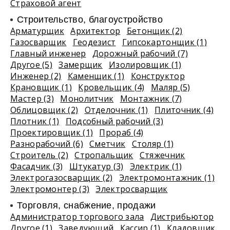
Страховой агент
Строительство, благоустройство
Арматурщик
Архитектор
Бетонщик (2)
Газосварщик
Геодезист
Гипсокартонщик (1)
Главный инженер
Дорожный рабочий (7)
Другое (5)
Замерщик
Изолировщик (1)
Инженер (2)
Каменщик (1)
Конструктор
Крановщик (1)
Кровельщик (4)
Маляр (5)
Мастер (3)
Монолитчик
Монтажник (7)
Облицовщик (2)
Отделочник (1)
Плиточник (4)
Плотник (1)
Подсобный рабочий (3)
Проектировщик (1)
Прораб (4)
Разнорабочий (6)
Сметчик
Столяр (1)
Строитель (2)
Стропальщик
Стяжечник
Фасадчик (3)
Штукатур (3)
Электрик (1)
Электрогазосварщик (2)
Электромонтажник (1)
Электромонтер (3)
Электросварщик
Торговля, снабжение, продажи
Администратор торгового зала
Дистрибьютор
Другое (1)
Заведующий
Кассир (1)
Кладовщик