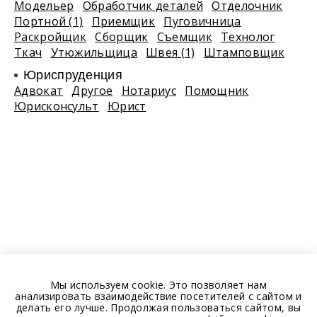
Модельер
Обработчик деталей
Отделочник
Портной (1)
Приемщик
Пуговичница
Раскройщик
Сборщик
Съемщик
Технолог
Ткач
Утюжильщица
Швея (1)
Штамповщик
Юриспруденция
Адвокат
Другое
Нотариус
Помощник
Юрисконсульт
Юрист
Мы используем cookie. Это позволяет нам
анализировать взаимодействие посетителей с сайтом и
делать его лучше. Продолжая пользоваться сайтом, вы