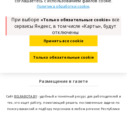
соглашаетесь с использованием файлов cookie.
.
Политика обработки cookie
При выборе
все
«Только обязательные cookie»
сервисы Яндекс, в том числе «Карты», будут
отключены
Принять все cookie
Только обязательные cookie
Размещение в газете
Сайт
BELRABOTA.BY
- удобный и понятный ресурс для работодателей и
тех, кто ищет работу, помогающий решить поставленные задачи по
поиску вакансий и подбору персонала в любом регионе Республики
Беларусь. Мы предоставляем возможность найти работу в Минске по
всей Беларуси, т.е. получить актуальную информацию по вакантным