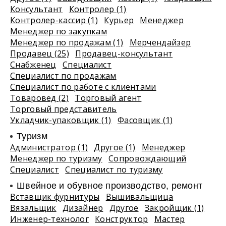
Консультант
Контролер (1)
Контролер-кассир (1)
Курьер
Менеджер
Менеджер по закупкам
Менеджер по продажам (1)
Мерчендайзер
Продавец (25)
Продавец-консультант
Снабженец
Специалист
Специалист по продажам
Специалист по работе с клиентами
Товаровед (2)
Торговый агент
Торговый представитель
Укладчик-упаковщик (1)
Фасовщик (1)
Туризм
Администратор (1)
Другое (1)
Менеджер
Менеджер по туризму
Сопровождающий
Специалист
Специалист по туризму
Швейное и обувное производство, ремонт
Вставщик фурнитуры
Вышивальщица
Вязальщик
Дизайнер
Другое
Закройщик (1)
Инженер-технолог
Конструктор
Мастер