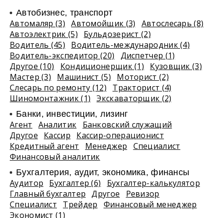
Автобизнес, транспорт
Автомаляр (3)
Автомойщик (3)
Автослесарь (8)
Автоэлектрик (5)
Бульдозерист (2)
Водитель (45)
Водитель-международник (4)
Водитель-экспедитор (20)
Диспетчер (1)
Другое (10)
Кондиционерщик (1)
Кузовщик (3)
Мастер (3)
Машинист (5)
Моторист (2)
Слесарь по ремонту (12)
Тракторист (4)
Шиномонтажник (1)
Экскаваторщик (2)
Банки, инвестиции, лизинг
Агент
Аналитик
Банковский служащий
Другое
Кассир
Кассир-операционист
Кредитный агент
Менеджер
Специалист
Финансовый аналитик
Бухгалтерия, аудит, экономика, финансы
Аудитор
Бухгалтер (6)
Бухгалтер-калькулятор
Главный бухгалтер
Другое
Ревизор
Специалист
Трейдер
Финансовый менеджер
Экономист (1)