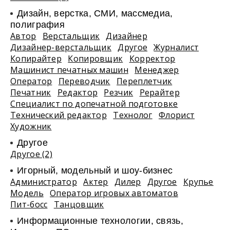
Дизайн, верстка, СМИ, массмедиа,
полиграфия
Автор
Верстальщик
Дизайнер
Дизайнер-верстальщик
Другое
Журналист
Копирайтер
Копировщик
Корректор
Машинист печатных машин
Менеджер
Оператор
Переводчик
Переплетчик
Печатник
Редактор
Резчик
Рерайтер
Специалист по допечатной подготовке
Технический редактор
Технолог
Флорист
Художник
Другое
Другое (2)
Игорный, модельный и шоу-бизнес
Администратор
Актер
Дилер
Другое
Крупье
Модель
Оператор игровых автоматов
Пит-босс
Танцовщик
Информационные технологии, связь,