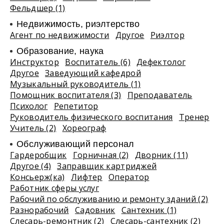
Фельдшер (1)
Недвижимость, риэлтeрство
Агент по недвижимости
Другое
Риэлтор
Образование, наука
Инструктор
Воспитатель (6)
Дефектолог
Другое
Заведующий кафедрой
Музыкальный руководитель (1)
Помощник воспитателя (3)
Преподаватель
Психолог
Репетитор
Руководитель физического воспитания
Тренер
Учитель (2)
Хореограф
Обслуживающий персонал
Гардеробщик
Горничная (2)
Дворник (11)
Другое (4)
Заправщик картриджей
Консьерж(ка)
Лифтер
Оператор
Работник сферы услуг
Рабочий по обслуживанию и ремонту зданий (2)
Разнорабочий
Садовник
Сантехник (1)
Слесарь-ремонтник (2)
Слесарь-сантехник (2)