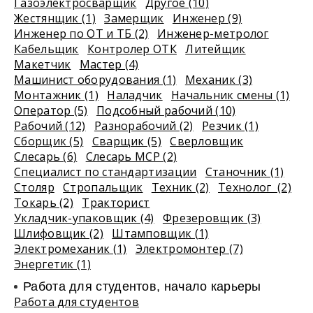
Газоэлектросварщик
Другое (10)
Жестянщик (1)
Замерщик
Инженер (9)
Инженер по ОТ и ТБ (2)
Инженер-метролог
Кабельщик
Контролер ОТК
Литейщик
Макетчик
Мастер (4)
Машинист оборудования (1)
Механик (3)
Монтажник (1)
Наладчик
Начальник смены (1)
Оператор (5)
Подсобный рабочий (10)
Рабочий (12)
Разнорабочий (2)
Резчик (1)
Сборщик (5)
Сварщик (5)
Сверловщик
Слесарь (6)
Слесарь МСР (2)
Специалист по стандартизации
Станочник (1)
Столяр
Стропальщик
Техник (2)
Технолог (2)
Токарь (2)
Тракторист
Укладчик-упаковщик (4)
Фрезеровщик (3)
Шлифовщик (2)
Штамповщик (1)
Электромеханик (1)
Электромонтер (7)
Энергетик (1)
Работа для студентов, начало карьеры
Работа для студентов