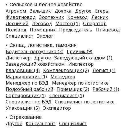
Сельское и лесное хозяйство
Агроном
Вальщик
Доярка
Другое
Егерь
Животновод
Зоотехник
Коневод
Лесник
Лесничий
Лесовод
Мастер (1)
Оператор
Полевод
Помощник
Председатель
Птицевод
Специалист
Эколог
Склад, логистика, таможня
Водитель погрузчика (3)
Грузчик (9)
Диспетчер
Другое
Заведующий складом (1)
Заведующий хозяйством
Инспектор
Кладовщик (4)
Комплектовщик (2)
Логист (1)
Маркировщик (1)
Менеджер
Менеджер по ВЭД
Менеджер по логистике
Подсобный рабочий
Приемщик (2)
Рабочий (1)
Сортировщик (1)
Специалист (1)
Специалист по ВЭД
Специалист по логистике
Упаковщик (5)
Экспедитор
Страхование
Другое
Консультант
Специалист