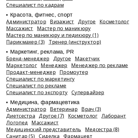
Специалист по кадрам
Красота, фитнес, спорт
Администратор
Визажист
Другое
Косметолог
Массажист
Мастер по маникюру
Мастер по маникюру и педикюру (1)
Парикмахер (3)
Тренер (инструктор)
Маркетинг, реклама, PR
Бренд-менеджер
Другое
Макетчик
Маркетолог
Менеджер
Менеджер по рекламе
Продакт-менеджер
Промоутер
Специалист по маркетингу
Специалист по рекламе
Специалист по экспорту
Супервайзер
Медицина, фармацевтика
Администратор
Ветеринар
Врач (3)
Диетсестра
Другое (7)
Косметолог
Лаборант
Логопед
Массажист
Медицинский представитель
Медсестра (8)
Санитар (5)
Сиделка
Фармацевт