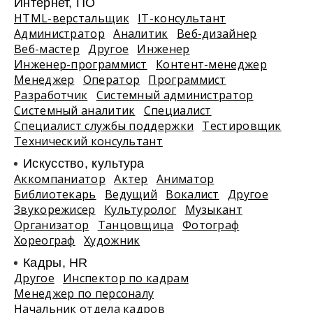
Интернет, ПО
HTML-верстальщик
IT-консультант
Администратор
Аналитик
Веб-дизайнер
Веб-мастер
Другое
Инженер
Инженер-программист
Контент-менеджер
Менеджер
Оператор
Программист
Разработчик
Системный администратор
Системный аналитик
Специалист
Специалист службы поддержки
Тестировщик
Технический консультант
Искусство, культура
Аккомпаниатор
Актер
Аниматор
Библиотекарь
Ведущий
Вокалист
Другое
Звукорежисер
Культуролог
Музыкант
Организатор
Танцовщица
Фотограф
Хореограф
Художник
Кадры, HR
Другое
Инспектор по кадрам
Менеджер по персоналу
Начальник отдела кадров