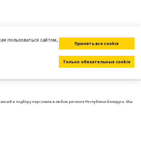
жая пользоваться сайтом,
Принять все cookie
Только обязательные cookie
акансий и подбору персонала в любом регионе Республики Беларусь. Мы
ме, а также размещаем объявления о проведении семинаров, тренингов,
 предприятий и резюме от потенциальных сотрудников,
работа в Минске
,
 поддержка - это все
BELRABOTA.by