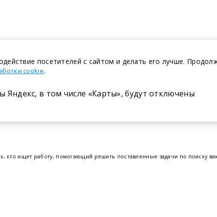
одействие посетителей с сайтом и делать его лучше. Продол
.
аботки cookie
ы Яндекс, в том числе «Карты», будут отключены
Размещение в газете
ех, кто ищет работу, помогающий решить поставленные задачи по поиску в
т.е. получить актуальную информацию по вакантным рабочим местам и резю
отрудников. Свежие вакансии для женщин и мужчин на сегодня от ведущих
еве
,
Бресте
и других регионах Беларуси, квалифицированная и оперативная