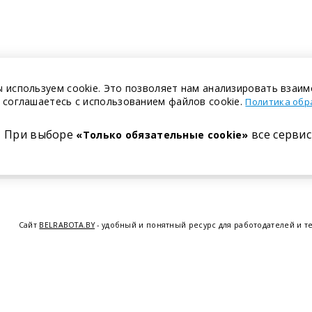
 используем cookie. Это позволяет нам анализировать взаим
 соглашаетесь с использованием файлов cookie.
Политика обр
При выборе
все сервис
«Только обязательные cookie»
Сайт
BELRABOTA.BY
- удобный и понятный ресурс для работодателей и т
предоставляем возможность найти работу в Минске по всей Беларуси, 
курсов по освоению новых специальностей и повышению квалификации с
Витебске
,
Гомеле
,
Гродно
,
Могил