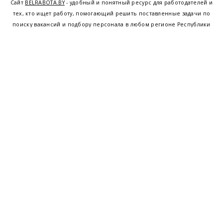
Сайт
BELRABOTA.BY
- удобный и понятный ресурс для работодателей и
тех, кто ищет работу, помогающий решить поставленные задачи по
поиску вакансий и подбору персонала в любом регионе Республики
Беларусь. Мы предоставляем возможность найти работу в Минске по
всей Беларуси, т.е. получить актуальную информацию по вакантным
рабочим местам и резюме, а также размещаем объявления о
проведении семинаров, тренингов, курсов по освоению новых
специальностей и повышению квалификации сотрудников. Свежие
вакансии для женщин и мужчин на сегодня от ведущих предприятий и
резюме от потенциальных сотрудников,
работа в Минске
,
Витебске
,
Гомеле
,
Гродно
,
Могилеве
,
Бресте
и других регионах Беларуси,
квалифицированная и оперативная поддержка - это все
BELRABOTA.by
Наш
© 2001—2026
Belmeta.com
партнер
Belrabota.by
Пользовательское
соглашение
Политика обработки