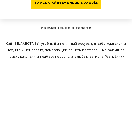
Только обязательные cookie
Размещение в газете
Сайт
BELRABOTA.BY
- удобный и понятный ресурс для работодателей и
тех, кто ищет работу, помогающий решить поставленные задачи по
поиску вакансий и подбору персонала в любом регионе Республики
Беларусь. Мы предоставляем возможность найти работу в Минске по
всей Беларуси, т.е. получить актуальную информацию по вакантным
рабочим местам и резюме, а также размещаем объявления о
проведении семинаров, тренингов, курсов по освоению новых
специальностей и повышению квалификации сотрудников. Свежие
вакансии для женщин и мужчин на сегодня от ведущих предприятий и
резюме от потенциальных сотрудников,
работа в Минске
,
Витебске
,
Гомеле
,
Гродно
,
Могилеве
,
Бресте
и других регионах Беларуси,
квалифицированная и оперативная поддержка - это все
BELRABOTA.by