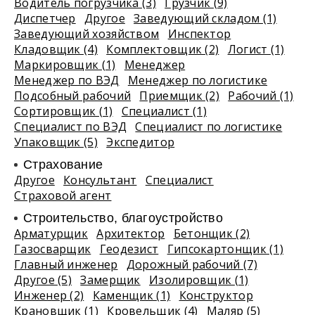
Водитель погрузчика (3)
Грузчик (9)
Диспетчер
Другое
Заведующий складом (1)
Заведующий хозяйством
Инспектор
Кладовщик (4)
Комплектовщик (2)
Логист (1)
Маркировщик (1)
Менеджер
Менеджер по ВЭД
Менеджер по логистике
Подсобный рабочий
Приемщик (2)
Рабочий (1)
Сортировщик (1)
Специалист (1)
Специалист по ВЭД
Специалист по логистике
Упаковщик (5)
Экспедитор
Страхование
Другое
Консультант
Специалист
Страховой агент
Строительство, благоустройство
Арматурщик
Архитектор
Бетонщик (2)
Газосварщик
Геодезист
Гипсокартонщик (1)
Главный инженер
Дорожный рабочий (7)
Другое (5)
Замерщик
Изолировщик (1)
Инженер (2)
Каменщик (1)
Конструктор
Крановщик (1)
Кровельщик (4)
Маляр (5)