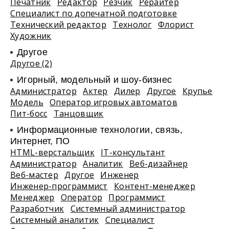
Печатник
Редактор
Резчик
Рерайтер
Специалист по допечатной подготовке
Технический редактор
Технолог
Флорист
Художник
Другое
Другое (2)
Игорный, модельный и шоу-бизнес
Администратор
Актер
Дилер
Другое
Крупье
Модель
Оператор игровых автоматов
Пит-босс
Танцовщик
Информационные технологии, связь,
Интернет, ПО
HTML-верстальщик
IT-консультант
Администратор
Аналитик
Веб-дизайнер
Веб-мастер
Другое
Инженер
Инженер-программист
Контент-менеджер
Менеджер
Оператор
Программист
Разработчик
Системный администратор
Системный аналитик
Специалист