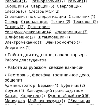
Рабочий (12)
Разнорабочий (2)
Резчик (1)
Сборщик (5)
Сварщик (5)
Сверловщик
Слесарь (6)
Слесарь МСР (2)
Специалист по стандартизации
Станочник (1)
Столяр
Стропальщик
Техник (2)
Технолог (2)
Токарь (2)
Тракторист
Укладчик-упаковщик (4)
Фрезеровщик (3)
Шлифовщик (2)
Штамповщик (1)
Электромеханик (1)
Электромонтер (7)
Энергетик (1)
Работа для студентов, начало карьеры
Работа для студентов
Работа за рубежом: свежие вакансии
Рестораны, фастфуд, гостиничное дело,
общепит
Администратор
Бармен (1)
Буфетчик (2)
Другое (4)
Заведующий производством
Кассир
Кондитер (2)
Кухонный рабочий (6)
Менеджер
Мойщик посуды (1)
Обвальщик