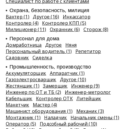
Специалист по работе с клиентами
Охрана, безопасность, милиция
Вахтер (1)
Другое (16)
Инкассатор
Контролер (4)
Контролер КПП (5)
Милиционер (11)
Охранник (6)
Сторож (8)
Персонал для дома
Домработница
Другое
Няня
Персональный водитель (1)
Репетитор
Садовник
Сиделка
Промышленность, производство
Аккумуляторщик
Аппаратчик (1)
Газоэлектросварщик
Другое (10)
Жестянщик (1)
Замерщик
Инженер (9)
Инженер по ОТ и ТБ (2)
Инженер-метролог
Кабельщик
Контролер ОТК
Литейщик
Макетчик
Мастер (4)
Машинист оборудования (1)
Механик (3)
Монтажник (1)
Наладчик
Начальник смены (1)
Оператор (5)
Подсобный рабочий (10)