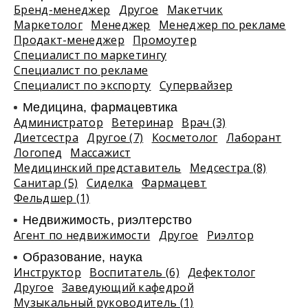
Бренд-менеджер
Другое
Макетчик
Маркетолог
Менеджер
Менеджер по рекламе
Продакт-менеджер
Промоутер
Специалист по маркетингу
Специалист по рекламе
Специалист по экспорту
Супервайзер
Медицина, фармацевтика
Администратор
Ветеринар
Врач (3)
Диетсестра
Другое (7)
Косметолог
Лаборант
Логопед
Массажист
Медицинский представитель
Медсестра (8)
Санитар (5)
Сиделка
Фармацевт
Фельдшер (1)
Недвижимость, риэлтeрство
Агент по недвижимости
Другое
Риэлтор
Образование, наука
Инструктор
Воспитатель (6)
Дефектолог
Другое
Заведующий кафедрой
Музыкальный руководитель (1)