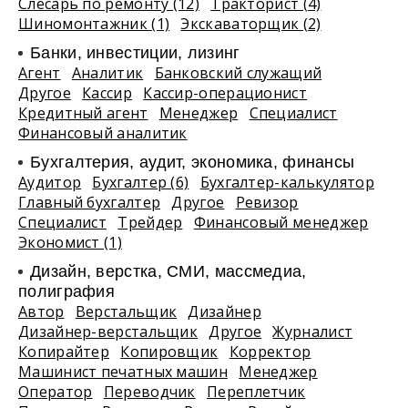
Слесарь по ремонту (12)
Тракторист (4)
Шиномонтажник (1)
Экскаваторщик (2)
Банки, инвестиции, лизинг
Агент
Аналитик
Банковский служащий
Другое
Кассир
Кассир-операционист
Кредитный агент
Менеджер
Специалист
Финансовый аналитик
Бухгалтерия, аудит, экономика, финансы
Аудитор
Бухгалтер (6)
Бухгалтер-калькулятор
Главный бухгалтер
Другое
Ревизор
Специалист
Трейдер
Финансовый менеджер
Экономист (1)
Дизайн, верстка, СМИ, массмедиа,
полиграфия
Автор
Верстальщик
Дизайнер
Дизайнер-верстальщик
Другое
Журналист
Копирайтер
Копировщик
Корректор
Машинист печатных машин
Менеджер
Оператор
Переводчик
Переплетчик