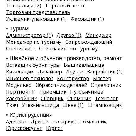
Товаровед (2)
Торговый агент
Торговый представитель
Укладчик-упаковщик (1)
Фасовщик (1)
Туризм
Администратор (1)
Другое (1)
Менеджер
Менеджер по туризму
Сопровождающий
Специалист
Специалист по туризму
Швейное и обувное производство, ремонт
Вставщик фурнитуры
Вышивальщица
Вязальщик
Дизайнер
Другое
Закройщик (1)
Инженер-технолог
Конструктор
Мастер
Модельер
Обработчик деталей
Отделочник
Портной (1)
Приемщик
Пуговичница
Раскройщик
Сборщик
Съемщик
Технолог
Ткач
Утюжильщица
Швея (1)
Штамповщик
Юриспруденция
Адвокат
Другое
Нотариус
Помощник
Юрисконсульт
Юрист