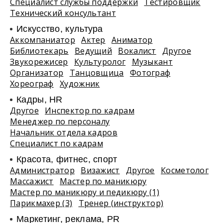
Специалист службы поддержки
Тестировщик
Технический консультант
Искусство, культура
Аккомпаниатор
Актер
Аниматор
Библиотекарь
Ведущий
Вокалист
Другое
Звукорежисер
Культуролог
Музыкант
Организатор
Танцовщица
Фотограф
Хореограф
Художник
Кадры, HR
Другое
Инспектор по кадрам
Менеджер по персоналу
Начальник отдела кадров
Специалист по кадрам
Красота, фитнес, спорт
Администратор
Визажист
Другое
Косметолог
Массажист
Мастер по маникюру
Мастер по маникюру и педикюру (1)
Парикмахер (3)
Тренер (инструктор)
Маркетинг, реклама, PR