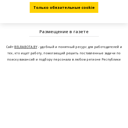
Только обязательные cookie
Размещение в газете
Сайт
BELRABOTA.BY
- удобный и понятный ресурс для работодателей и
тех, кто ищет работу, помогающий решить поставленные задачи по
поиску вакансий и подбору персонала в любом регионе Республики
Беларусь. Мы предоставляем возможность найти работу в Минске по
всей Беларуси, т.е. получить актуальную информацию по вакантным
рабочим местам и резюме, а также размещаем объявления о
проведении семинаров, тренингов, курсов по освоению новых
специальностей и повышению квалификации сотрудников. Свежие
вакансии для женщин и мужчин на сегодня от ведущих предприятий и
резюме от потенциальных сотрудников,
работа в Минске
,
Витебске
,
Гомеле
,
Гродно
,
Могилеве
,
Бресте
и других регионах Беларуси,
квалифицированная и оперативная поддержка - это все
BELRABOTA.by