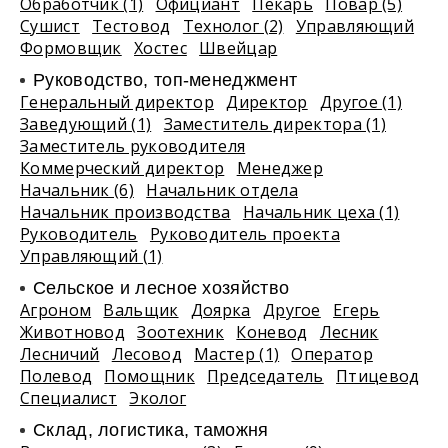
Обработчик (1)
Официант
Пекарь
Повар (5)
Сушист
Тестовод
Технолог (2)
Управляющий
Формовщик
Хостес
Швейцар
Руководство, топ-менеджмент
Генеральный директор
Директор
Другое (1)
Заведующий (1)
Заместитель директора (1)
Заместитель руководителя
Коммерческий директор
Менеджер
Начальник (6)
Начальник отдела
Начальник производства
Начальник цеха (1)
Руководитель
Руководитель проекта
Управляющий (1)
Сельское и лесное хозяйство
Агроном
Вальщик
Доярка
Другое
Егерь
Животновод
Зоотехник
Коневод
Лесник
Лесничий
Лесовод
Мастер (1)
Оператор
Полевод
Помощник
Председатель
Птицевод
Специалист
Эколог
Склад, логистика, таможня