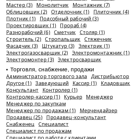
Мастер (3)
Монолитчик
Монтажник (7)
Облицовщик (2)
Отделочник (1)
Плиточник (4)
Плотник (1)
Подсобный рабочий (3)
Проектировщик (1)
Прораб (4)
Разнорабочий (6)
Сметчик
Столяр (1)
Строитель (2)
Стропальщик
Стяжечник
Фасадчик (3)
Штукатур (3)
Электрик (1)
Электрогазосварщик (2)
Электромонтажник (1)
Электромонтер (3)
Электросварщик
Торговля, снабжение, продажи
Администратор торгового зала
Дистрибьютор
Другое (1)
Заведующий
Кассир (1)
Кладовщик
Консультант
Контролер (1)
Контролер-кассир (1)
Курьер
Менеджер
Менеджер по закупкам
Менеджер по продажам (1)
Мерчендайзер
Продавец (25)
Продавец-консультант
Снабженец
Специалист
Специалист по продажам
Специалист по работе с клиентами