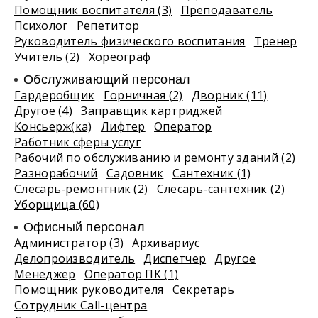
Помощник воспитателя (3)
Преподаватель
Психолог
Репетитор
Руководитель физического воспитания
Тренер
Учитель (2)
Хореограф
Обслуживающий персонал
Гардеробщик
Горничная (2)
Дворник (11)
Другое (4)
Заправщик картриджей
Консьерж(ка)
Лифтер
Оператор
Работник сферы услуг
Рабочий по обслуживанию и ремонту зданий (2)
Разнорабочий
Садовник
Сантехник (1)
Слесарь-ремонтник (2)
Слесарь-сантехник (2)
Уборщица (60)
Офисный персонал
Администратор (3)
Архивариус
Делопроизводитель
Диспетчер
Другое
Менеджер
Оператор ПК (1)
Помощник руководителя
Секретарь
Сотрудник Call-центра