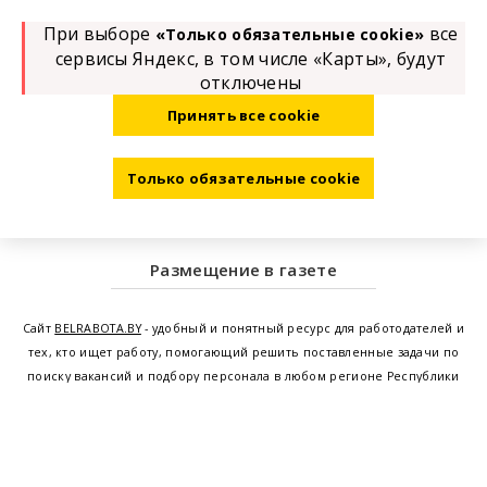
При выборе
все
«Только обязательные cookie»
сервисы Яндекс, в том числе «Карты», будут
отключены
Принять все cookie
Только обязательные cookie
Размещение в газете
Сайт
BELRABOTA.BY
- удобный и понятный ресурс для работодателей и
тех, кто ищет работу, помогающий решить поставленные задачи по
поиску вакансий и подбору персонала в любом регионе Республики
Беларусь. Мы предоставляем возможность найти работу в Минске по
всей Беларуси, т.е. получить актуальную информацию по вакантным
рабочим местам и резюме, а также размещаем объявления о
проведении семинаров, тренингов, курсов по освоению новых