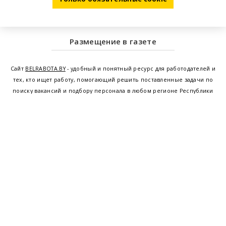
Размещение в газете
Сайт
BELRABOTA.BY
- удобный и понятный ресурс для работодателей и
тех, кто ищет работу, помогающий решить поставленные задачи по
поиску вакансий и подбору персонала в любом регионе Республики
Беларусь. Мы предоставляем возможность найти работу в Минске по
всей Беларуси, т.е. получить актуальную информацию по вакантным
рабочим местам и резюме, а также размещаем объявления о
проведении семинаров, тренингов, курсов по освоению новых
специальностей и повышению квалификации сотрудников. Свежие
вакансии для женщин и мужчин на сегодня от ведущих предприятий и
резюме от потенциальных сотрудников,
работа в Минске
,
Витебске
,
Гомеле
,
Гродно
,
Могилеве
,
Бресте
и других регионах Беларуси,
квалифицированная и оперативная поддержка - это все
BELRABOTA.by