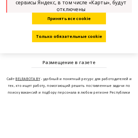
сервисы Яндекс, в том числе «Карты», будут
отключены
Принять все cookie
Только обязательные cookie
Размещение в газете
Сайт
BELRABOTA.BY
- удобный и понятный ресурс для работодателей и
тех, кто ищет работу, помогающий решить поставленные задачи по
поиску вакансий и подбору персонала в любом регионе Республики
Беларусь. Мы предоставляем возможность найти работу в Минске по
всей Беларуси, т.е. получить актуальную информацию по вакантным
рабочим местам и резюме, а также размещаем объявления о
проведении семинаров, тренингов, курсов по освоению новых
специальностей и повышению квалификации сотрудников. Свежие
вакансии для женщин и мужчин на сегодня от ведущих предприятий и