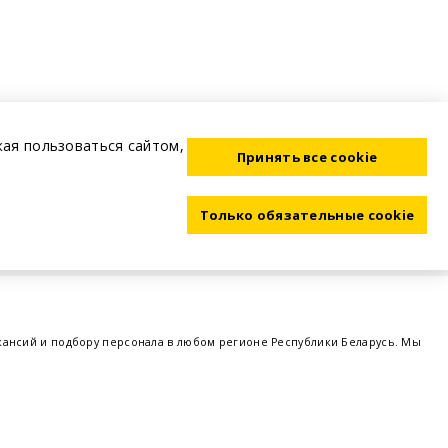
жая пользоваться сайтом,
Принять все cookie
Только обязательные cookie
акансий и подбору персонала в любом регионе Республики Беларусь. Мы
ме, а также размещаем объявления о проведении семинаров, тренингов,
 предприятий и резюме от потенциальных сотрудников,
работа в Минске
,
 поддержка - это все
BELRABOTA.by