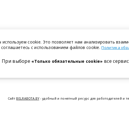
 используем cookie. Это позволяет нам анализировать взаим
 соглашаетесь с использованием файлов cookie.
Политика обр
При выборе
все сервис
«Только обязательные cookie»
Сайт
BELRABOTA.BY
- удобный и понятный ресурс для работодателей и т
предоставляем возможность найти работу в Минске по всей Беларуси, 
курсов по освоению новых специальностей и повышению квалификации с
Витебске
,
Гомеле
,
Гродно
,
Могил