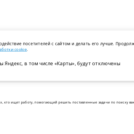
одействие посетителей с сайтом и делать его лучше. Продол
.
аботки cookie
ы Яндекс, в том числе «Карты», будут отключены
Размещение в газете
ех, кто ищет работу, помогающий решить поставленные задачи по поиску в
т.е. получить актуальную информацию по вакантным рабочим местам и резю
отрудников. Свежие вакансии для женщин и мужчин на сегодня от ведущих
еве
,
Бресте
и других регионах Беларуси, квалифицированная и оперативная