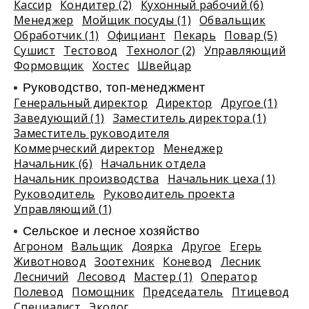
Кассир
Кондитер (2)
Кухонный рабочий (6)
Менеджер
Мойщик посуды (1)
Обвальщик
Обработчик (1)
Официант
Пекарь
Повар (5)
Сушист
Тестовод
Технолог (2)
Управляющий
Формовщик
Хостес
Швейцар
Руководство, топ-менеджмент
Генеральный директор
Директор
Другое (1)
Заведующий (1)
Заместитель директора (1)
Заместитель руководителя
Коммерческий директор
Менеджер
Начальник (6)
Начальник отдела
Начальник производства
Начальник цеха (1)
Руководитель
Руководитель проекта
Управляющий (1)
Сельское и лесное хозяйство
Агроном
Вальщик
Доярка
Другое
Егерь
Животновод
Зоотехник
Коневод
Лесник
Лесничий
Лесовод
Мастер (1)
Оператор
Полевод
Помощник
Председатель
Птицевод
Специалист
Эколог