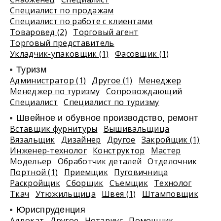
Специалист по продажам
Специалист по работе с клиентами
Товаровед (2)
Торговый агент
Торговый представитель
Укладчик-упаковщик (1)
Фасовщик (1)
Туризм
Администратор (1)
Другое (1)
Менеджер
Менеджер по туризму
Сопровождающий
Специалист
Специалист по туризму
Швейное и обувное производство, ремонт
Вставщик фурнитуры
Вышивальщица
Вязальщик
Дизайнер
Другое
Закройщик (1)
Инженер-технолог
Конструктор
Мастер
Модельер
Обработчик деталей
Отделочник
Портной (1)
Приемщик
Пуговичница
Раскройщик
Сборщик
Съемщик
Технолог
Ткач
Утюжильщица
Швея (1)
Штамповщик
Юриспруденция
Адвокат
Другое
Нотариус
Помощник