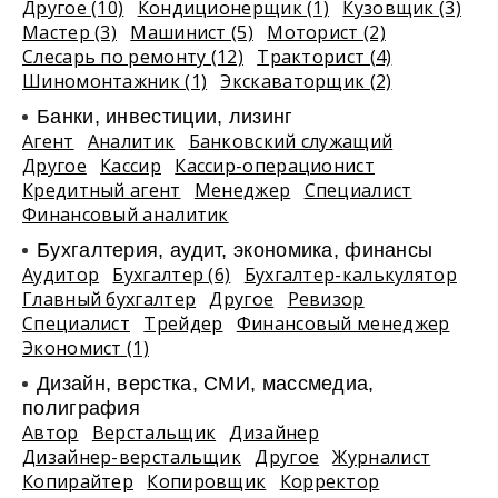
Другое (10)
Кондиционерщик (1)
Кузовщик (3)
Мастер (3)
Машинист (5)
Моторист (2)
Слесарь по ремонту (12)
Тракторист (4)
Шиномонтажник (1)
Экскаваторщик (2)
Банки, инвестиции, лизинг
Агент
Аналитик
Банковский служащий
Другое
Кассир
Кассир-операционист
Кредитный агент
Менеджер
Специалист
Финансовый аналитик
Бухгалтерия, аудит, экономика, финансы
Аудитор
Бухгалтер (6)
Бухгалтер-калькулятор
Главный бухгалтер
Другое
Ревизор
Специалист
Трейдер
Финансовый менеджер
Экономист (1)
Дизайн, верстка, СМИ, массмедиа,
полиграфия
Автор
Верстальщик
Дизайнер
Дизайнер-верстальщик
Другое
Журналист
Копирайтер
Копировщик
Корректор