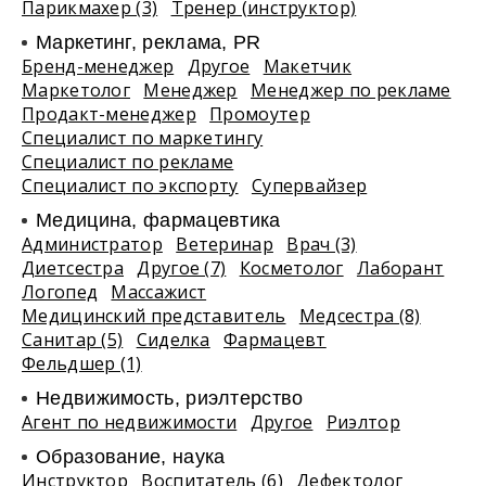
Парикмахер (3)
Тренер (инструктор)
Маркетинг, реклама, PR
Бренд-менеджер
Другое
Макетчик
Маркетолог
Менеджер
Менеджер по рекламе
Продакт-менеджер
Промоутер
Специалист по маркетингу
Специалист по рекламе
Специалист по экспорту
Супервайзер
Медицина, фармацевтика
Администратор
Ветеринар
Врач (3)
Диетсестра
Другое (7)
Косметолог
Лаборант
Логопед
Массажист
Медицинский представитель
Медсестра (8)
Санитар (5)
Сиделка
Фармацевт
Фельдшер (1)
Недвижимость, риэлтeрство
Агент по недвижимости
Другое
Риэлтор
Образование, наука
Инструктор
Воспитатель (6)
Дефектолог