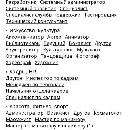
Разработчик
Системный администратор
Системный аналитик
Специалист
Специалист службы поддержки
Тестировщик
Технический консультант
Искусство, культура
Аккомпаниатор
Актер
Аниматор
Библиотекарь
Ведущий
Вокалист
Другое
Звукорежисер
Культуролог
Музыкант
Организатор
Танцовщица
Фотограф
Хореограф
Художник
Кадры, HR
Другое
Инспектор по кадрам
Менеджер по персоналу
Начальник отдела кадров
Специалист по кадрам
Красота, фитнес, спорт
Администратор
Визажист
Другое
Косметолог
Массажист
Мастер по маникюру
Мастер по маникюру и педикюру (1)