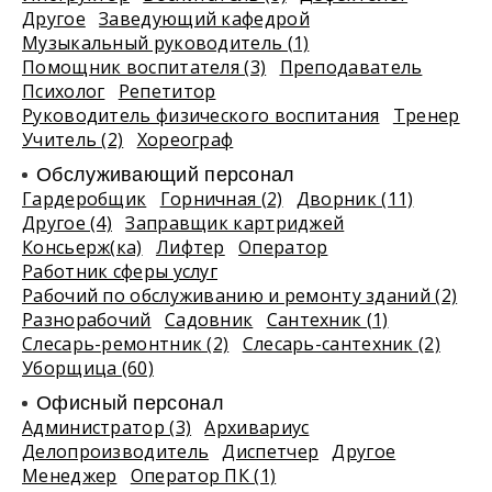
Другое
Заведующий кафедрой
Музыкальный руководитель (1)
Помощник воспитателя (3)
Преподаватель
Психолог
Репетитор
Руководитель физического воспитания
Тренер
Учитель (2)
Хореограф
Обслуживающий персонал
Гардеробщик
Горничная (2)
Дворник (11)
Другое (4)
Заправщик картриджей
Консьерж(ка)
Лифтер
Оператор
Работник сферы услуг
Рабочий по обслуживанию и ремонту зданий (2)
Разнорабочий
Садовник
Сантехник (1)
Слесарь-ремонтник (2)
Слесарь-сантехник (2)
Уборщица (60)
Офисный персонал
Администратор (3)
Архивариус
Делопроизводитель
Диспетчер
Другое
Менеджер
Оператор ПК (1)