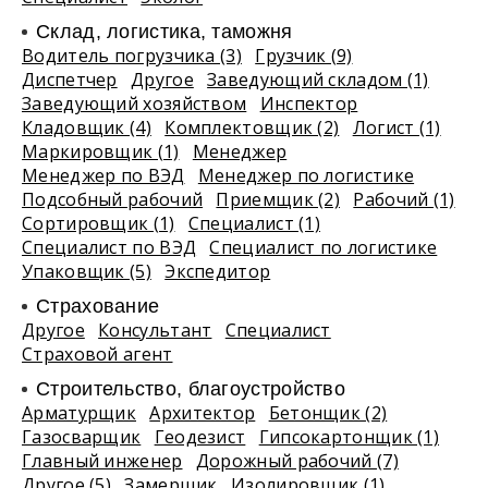
Склад, логистика, таможня
Водитель погрузчика (3)
Грузчик (9)
Диспетчер
Другое
Заведующий складом (1)
Заведующий хозяйством
Инспектор
Кладовщик (4)
Комплектовщик (2)
Логист (1)
Маркировщик (1)
Менеджер
Менеджер по ВЭД
Менеджер по логистике
Подсобный рабочий
Приемщик (2)
Рабочий (1)
Сортировщик (1)
Специалист (1)
Специалист по ВЭД
Специалист по логистике
Упаковщик (5)
Экспедитор
Страхование
Другое
Консультант
Специалист
Страховой агент
Строительство, благоустройство
Арматурщик
Архитектор
Бетонщик (2)
Газосварщик
Геодезист
Гипсокартонщик (1)
Главный инженер
Дорожный рабочий (7)
Другое (5)
Замерщик
Изолировщик (1)