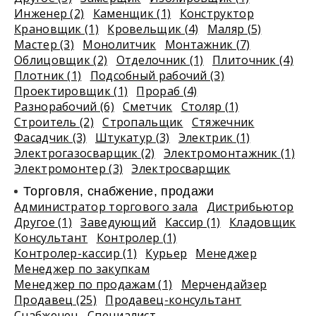
Инженер (2)
Каменщик (1)
Конструктор
Крановщик (1)
Кровельщик (4)
Маляр (5)
Мастер (3)
Монолитчик
Монтажник (7)
Облицовщик (2)
Отделочник (1)
Плиточник (4)
Плотник (1)
Подсобный рабочий (3)
Проектировщик (1)
Прораб (4)
Разнорабочий (6)
Сметчик
Столяр (1)
Строитель (2)
Стропальщик
Стяжечник
Фасадчик (3)
Штукатур (3)
Электрик (1)
Электрогазосварщик (2)
Электромонтажник (1)
Электромонтер (3)
Электросварщик
Торговля, снабжение, продажи
Администратор торгового зала
Дистрибьютор
Другое (1)
Заведующий
Кассир (1)
Кладовщик
Консультант
Контролер (1)
Контролер-кассир (1)
Курьер
Менеджер
Менеджер по закупкам
Менеджер по продажам (1)
Мерчендайзер
Продавец (25)
Продавец-консультант
Снабженец
Специалист