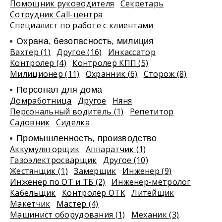
Помощник руководителя
Секретарь
Сотрудник Call-центра
Специалист по работе с клиентами
Охрана, безопасность, милиция
Вахтер (1)
Другое (16)
Инкассатор
Контролер (4)
Контролер КПП (5)
Милиционер (11)
Охранник (6)
Сторож (8)
Персонал для дома
Домработница
Другое
Няня
Персональный водитель (1)
Репетитор
Садовник
Сиделка
Промышленность, производство
Аккумуляторщик
Аппаратчик (1)
Газоэлектросварщик
Другое (10)
Жестянщик (1)
Замерщик
Инженер (9)
Инженер по ОТ и ТБ (2)
Инженер-метролог
Кабельщик
Контролер ОТК
Литейщик
Макетчик
Мастер (4)
Машинист оборудования (1)
Механик (3)