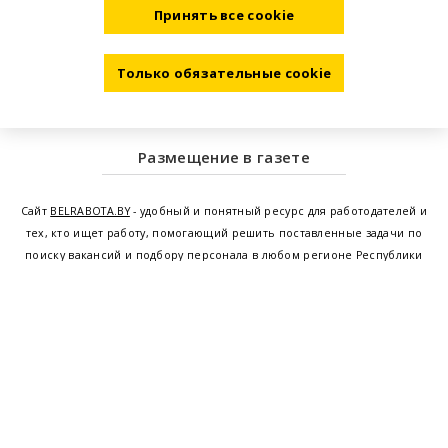
Принять все cookie
Только обязательные cookie
Размещение в газете
Сайт
BELRABOTA.BY
- удобный и понятный ресурс для работодателей и
тех, кто ищет работу, помогающий решить поставленные задачи по
поиску вакансий и подбору персонала в любом регионе Республики
Беларусь. Мы предоставляем возможность найти работу в Минске по
всей Беларуси, т.е. получить актуальную информацию по вакантным
рабочим местам и резюме, а также размещаем объявления о
проведении семинаров, тренингов, курсов по освоению новых
специальностей и повышению квалификации сотрудников. Свежие
вакансии для женщин и мужчин на сегодня от ведущих предприятий и
резюме от потенциальных сотрудников,
работа в Минске
,
Витебске
,
Гомеле
,
Гродно
,
Могилеве
,
Бресте
и других регионах Беларуси,