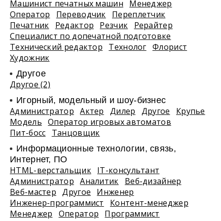
Машинист печатных машин
Менеджер
Оператор
Переводчик
Переплетчик
Печатник
Редактор
Резчик
Рерайтер
Специалист по допечатной подготовке
Технический редактор
Технолог
Флорист
Художник
Другое
Другое (2)
Игорный, модельный и шоу-бизнес
Администратор
Актер
Дилер
Другое
Крупье
Модель
Оператор игровых автоматов
Пит-босс
Танцовщик
Информационные технологии, связь,
Интернет, ПО
HTML-верстальщик
IT-консультант
Администратор
Аналитик
Веб-дизайнер
Веб-мастер
Другое
Инженер
Инженер-программист
Контент-менеджер
Менеджер
Оператор
Программист