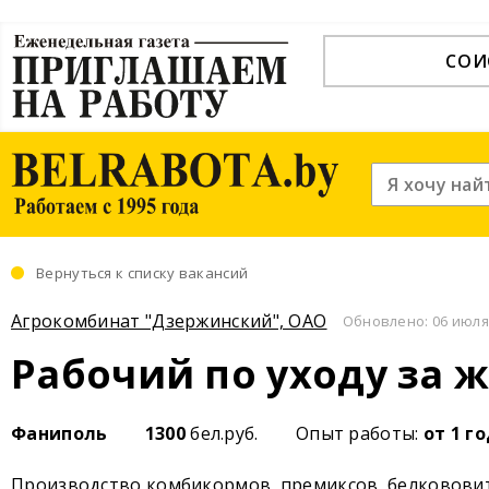
СОИ
Вернуться к списку вакансий
Агрокомбинат "Дзержинский", ОАО
Обновлено: 06 июля 
Рабочий по уходу за
Фаниполь
1300
бел.руб.
Опыт работы:
от 1 г
Производство комбикормов, премиксов, белковови