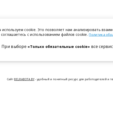
 используем cookie. Это позволяет нам анализировать взаим
 соглашаетесь с использованием файлов cookie.
Политика обр
При выборе
все сервис
«Только обязательные cookie»
Сайт
BELRABOTA.BY
- удобный и понятный ресурс для работодателей и т
предоставляем возможность найти работу в Минске по всей Беларуси, 
курсов по освоению новых специальностей и повышению квалификации с
Витебске
,
Гомеле
,
Гродно
,
Могил
© 2001—2026 Belrabota.by