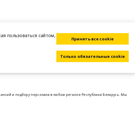
жая пользоваться сайтом,
Принять все cookie
Только обязательные cookie
акансий и подбору персонала в любом регионе Республики Беларусь. Мы
ме, а также размещаем объявления о проведении семинаров, тренингов,
 предприятий и резюме от потенциальных сотрудников,
работа в Минске
,
 поддержка - это все
BELRABOTA.by
om