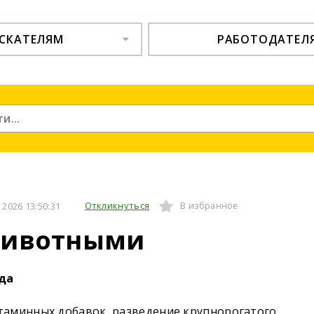
СКАТЕЛЯМ
РАБОТОДАТЕЛ
Откликнуться
2026 13:50:31
В избранное
 животными
ода
таминных добавок, разведение крупнорогатого