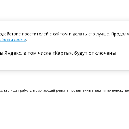
одействие посетителей с сайтом и делать его лучше. Продол
.
аботки cookie
ы Яндекс, в том числе «Карты», будут отключены
Размещение в газете
ех, кто ищет работу, помогающий решить поставленные задачи по поиску в
т.е. получить актуальную информацию по вакантным рабочим местам и резю
отрудников. Свежие вакансии для женщин и мужчин на сегодня от ведущих
еве
,
Бресте
и других регионах Беларуси, квалифицированная и оперативная
Belmeta.c
Наш партнер