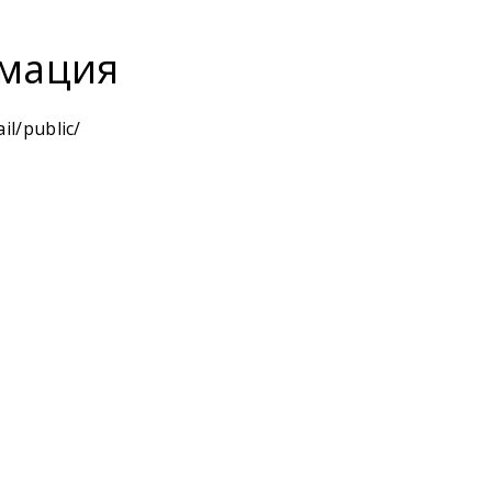
мация
il/public/