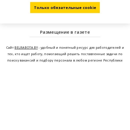
Только обязательные cookie
Размещение в газете
Сайт
BELRABOTA.BY
- удобный и понятный ресурс для работодателей и
тех, кто ищет работу, помогающий решить поставленные задачи по
поиску вакансий и подбору персонала в любом регионе Республики
Беларусь. Мы предоставляем возможность найти работу в Минске по
всей Беларуси, т.е. получить актуальную информацию по вакантным
рабочим местам и резюме, а также размещаем объявления о
проведении семинаров, тренингов, курсов по освоению новых
специальностей и повышению квалификации сотрудников. Свежие
вакансии для женщин и мужчин на сегодня от ведущих предприятий и
резюме от потенциальных сотрудников,
работа в Минске
,
Витебске
,
Гомеле
,
Гродно
,
Могилеве
,
Бресте
и других регионах Беларуси,
квалифицированная и оперативная поддержка - это все
BELRABOTA.by