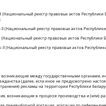
З (Национальный реестр правовых актов Республики Бел
;
8-З (Национальный реестр правовых актов Республики Б
З (Национальный реестр правовых актов Республики Бел
5-З (Национальный реестр правовых актов Республики Б
я, возникающие между государственными органами, и
жданства (далее, если иное не предусмотрено настоя
странения) рекламы на территории Республики Белару
ния, возникающие в процессе производства и (или) ра
де предвыборной агитации, агитации по референдуму