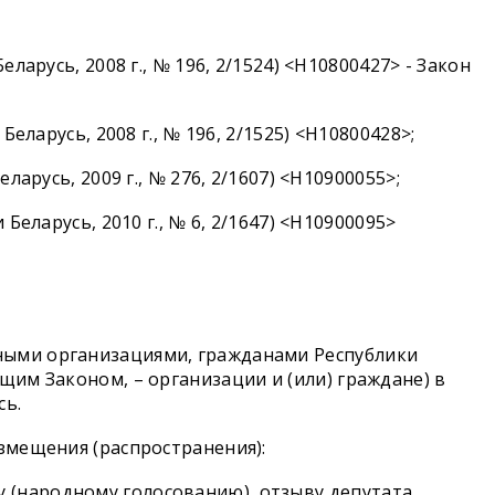
арусь, 2008 г., № 196, 2/1524) <H10800427> - Закон
еларусь, 2008 г., № 196, 2/1525) <H10800428>;
арусь, 2009 г., № 276, 2/1607) <H10900055>;
еларусь, 2010 г., № 6, 2/1647) <H10900095>
ными организациями, гражданами Республики
щим Законом, – организации и (или) граждане) в
сь.
змещения (распространения):
 (народному голосованию), отзыву депутата