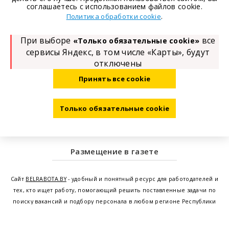
соглашаетесь с использованием файлов cookie.
.
Политика обработки cookie
При выборе
все
«Только обязательные cookie»
сервисы Яндекс, в том числе «Карты», будут
отключены
Принять все cookie
Только обязательные cookie
Размещение в газете
Сайт
BELRABOTA.BY
- удобный и понятный ресурс для работодателей и
тех, кто ищет работу, помогающий решить поставленные задачи по
поиску вакансий и подбору персонала в любом регионе Республики
Беларусь. Мы предоставляем возможность найти работу в Минске по
всей Беларуси, т.е. получить актуальную информацию по вакантным