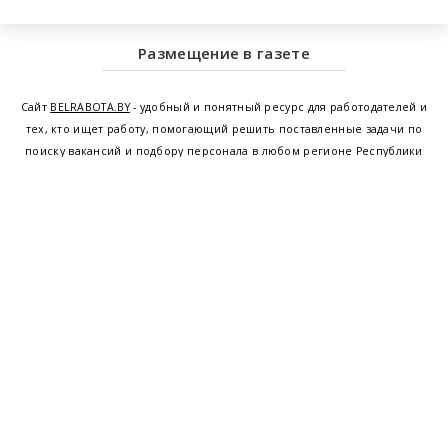
Размещение в газете
Сайт
BELRABOTA.BY
- удобный и понятный ресурс для работодателей и
тех, кто ищет работу, помогающий решить поставленные задачи по
поиску вакансий и подбору персонала в любом регионе Республики
Беларусь. Мы предоставляем возможность найти работу в Минске по
всей Беларуси, т.е. получить актуальную информацию по вакантным
рабочим местам и резюме, а также размещаем объявления о
проведении семинаров, тренингов, курсов по освоению новых
специальностей и повышению квалификации сотрудников. Свежие
вакансии для женщин и мужчин на сегодня от ведущих предприятий и
резюме от потенциальных сотрудников,
работа в Минске
,
Витебске
,
Гомеле
,
Гродно
,
Могилеве
,
Бресте
и других регионах Беларуси,
квалифицированная и оперативная поддержка - это все
BELRABOTA.by
Наш
© 2001—2026