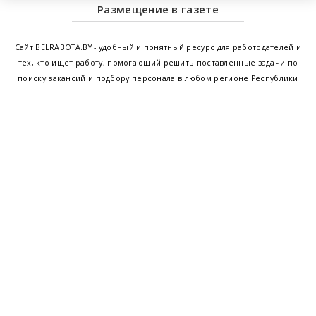
Размещение в газете
Сайт
BELRABOTA.BY
- удобный и понятный ресурс для работодателей и
тех, кто ищет работу, помогающий решить поставленные задачи по
поиску вакансий и подбору персонала в любом регионе Республики
Беларусь. Мы предоставляем возможность найти работу в Минске по
всей Беларуси, т.е. получить актуальную информацию по вакантным
рабочим местам и резюме, а также размещаем объявления о
проведении семинаров, тренингов, курсов по освоению новых
специальностей и повышению квалификации сотрудников. Свежие
вакансии для женщин и мужчин на сегодня от ведущих предприятий и
резюме от потенциальных сотрудников,
работа в Минске
,
Витебске
,
Гомеле
,
Гродно
,
Могилеве
,
Бресте
и других регионах Беларуси,
квалифицированная и оперативная поддержка - это все
BELRABOTA.by
Наш
© 2001—2026
Belmeta.com
партнер
Belrabota.by