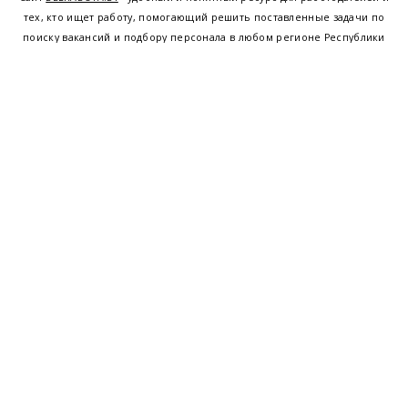
тех, кто ищет работу, помогающий решить поставленные задачи по
поиску вакансий и подбору персонала в любом регионе Республики
Беларусь. Мы предоставляем возможность найти работу в Минске по
всей Беларуси, т.е. получить актуальную информацию по вакантным
рабочим местам и резюме, а также размещаем объявления о
проведении семинаров, тренингов, курсов по освоению новых
специальностей и повышению квалификации сотрудников. Свежие
вакансии для женщин и мужчин на сегодня от ведущих предприятий и
резюме от потенциальных сотрудников,
работа в Минске
,
Витебске
,
Гомеле
,
Гродно
,
Могилеве
,
Бресте
и других регионах Беларуси,
квалифицированная и оперативная поддержка - это все
BELRABOTA.by
Наш
© 2001—2026
Belmeta.com
партнер
Belrabota.by
Пользовательское
соглашение
Политика обработки