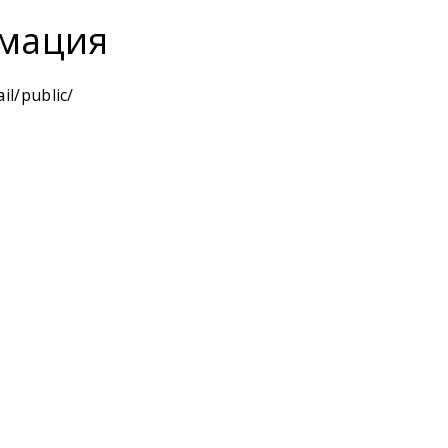
мация
il/public/