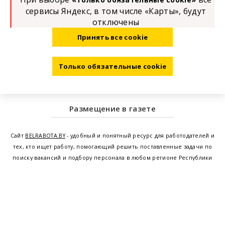
сервисы Яндекс, в том числе «Карты», будут
отключены
Принять все cookie
Только обязательные cookie
Размещение в газете
Сайт
BELRABOTA.BY
- удобный и понятный ресурс для работодателей и
тех, кто ищет работу, помогающий решить поставленные задачи по
поиску вакансий и подбору персонала в любом регионе Республики
Беларусь. Мы предоставляем возможность найти работу в Минске по
всей Беларуси, т.е. получить актуальную информацию по вакантным
рабочим местам и резюме, а также размещаем объявления о
проведении семинаров, тренингов, курсов по освоению новых
специальностей и повышению квалификации сотрудников. Свежие
вакансии для женщин и мужчин на сегодня от ведущих предприятий и