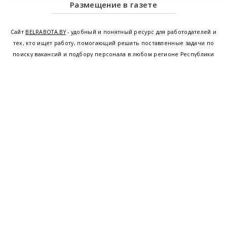
Размещение в газете
Сайт
BELRABOTA.BY
- удобный и понятный ресурс для работодателей и
тех, кто ищет работу, помогающий решить поставленные задачи по
поиску вакансий и подбору персонала в любом регионе Республики
Беларусь. Мы предоставляем возможность найти работу в Минске по
всей Беларуси, т.е. получить актуальную информацию по вакантным
рабочим местам и резюме, а также размещаем объявления о
проведении семинаров, тренингов, курсов по освоению новых
специальностей и повышению квалификации сотрудников. Свежие
вакансии для женщин и мужчин на сегодня от ведущих предприятий и
резюме от потенциальных сотрудников,
работа в Минске
,
Витебске
,
Гомеле
,
Гродно
,
Могилеве
,
Бресте
и других регионах Беларуси,
квалифицированная и оперативная поддержка - это все
BELRABOTA.by
Наш
© 2001—2026
Belmeta.com
партнер
Belrabota.by