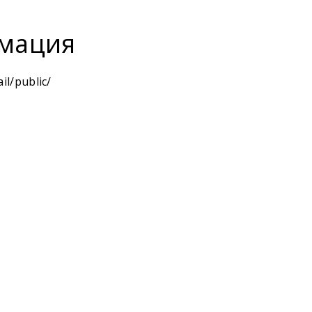
мация
il/public/