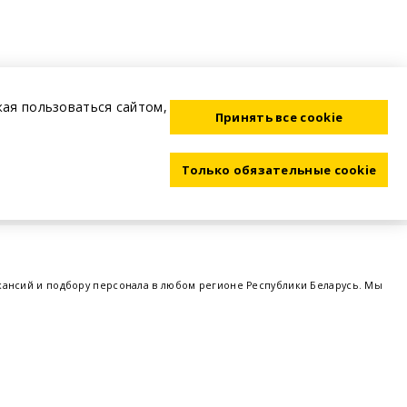
жая пользоваться сайтом,
Принять все cookie
Только обязательные cookie
акансий и подбору персонала в любом регионе Республики Беларусь. Мы
ме, а также размещаем объявления о проведении семинаров, тренингов,
 предприятий и резюме от потенциальных сотрудников,
работа в Минске
,
 поддержка - это все
BELRABOTA.by
om