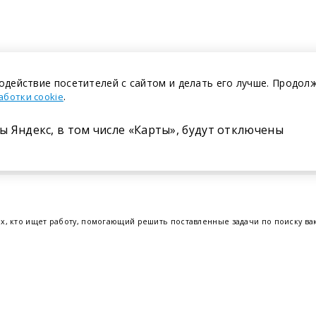
одействие посетителей с сайтом и делать его лучше. Продол
.
аботки cookie
ы Яндекс, в том числе «Карты», будут отключены
Размещение в газете
ех, кто ищет работу, помогающий решить поставленные задачи по поиску в
т.е. получить актуальную информацию по вакантным рабочим местам и резю
отрудников. Свежие вакансии для женщин и мужчин на сегодня от ведущих
еве
,
Бресте
и других регионах Беларуси, квалифицированная и оперативная
Belmeta.c
Наш партнер