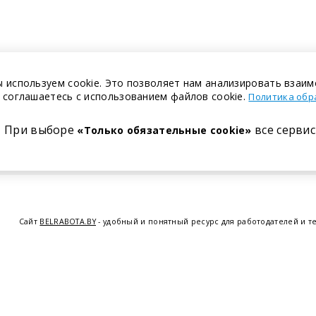
 используем cookie. Это позволяет нам анализировать взаим
 соглашаетесь с использованием файлов cookie.
Политика обр
При выборе
все сервис
«Только обязательные cookie»
Сайт
BELRABOTA.BY
- удобный и понятный ресурс для работодателей и т
предоставляем возможность найти работу в Минске по всей Беларуси, 
курсов по освоению новых специальностей и повышению квалификации с
Витебске
,
Гомеле
,
Гродно
,
Могил
© 2001—2026 Belrabota.by