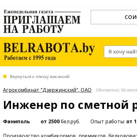
СОИ
Вернуться к списку вакансий
Агрокомбинат "Дзержинский", ОАО
Обновлено: 06 июля 
Инженер по сметной 
Фаниполь
от 2500
бел.руб.
Опыт работы:
от 
Производство комбикормов, премиксов, белковови