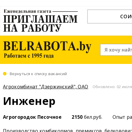
СОИ
Вернуться к списку вакансий
Агрокомбинат "Дзержинский", ОАО
Обновлено: 02 июля 
Инженер
Агрогородок Песочное
2150
бел.руб.
Опыт р
Производство комбикормов, премиксов, белковови