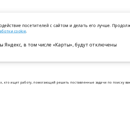
одействие посетителей с сайтом и делать его лучше. Продол
.
аботки cookie
ы Яндекс, в том числе «Карты», будут отключены
Размещение в газете
ех, кто ищет работу, помогающий решить поставленные задачи по поиску в
т.е. получить актуальную информацию по вакантным рабочим местам и резю
отрудников. Свежие вакансии для женщин и мужчин на сегодня от ведущих
еве
,
Бресте
и других регионах Беларуси, квалифицированная и оперативная
Belmeta.c
Наш партнер