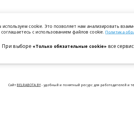
 используем cookie. Это позволяет нам анализировать взаим
 соглашаетесь с использованием файлов cookie.
Политика обр
При выборе
все сервис
«Только обязательные cookie»
Сайт
BELRABOTA.BY
- удобный и понятный ресурс для работодателей и т
предоставляем возможность найти работу в Минске по всей Беларуси, 
курсов по освоению новых специальностей и повышению квалификации с
Витебске
,
Гомеле
,
Гродно
,
Могил
© 2001—2026 Belrabota.by