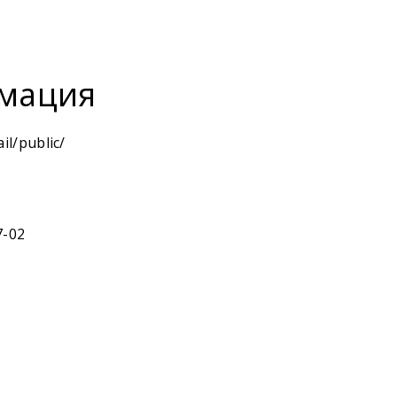
мация
il/public/
7-02