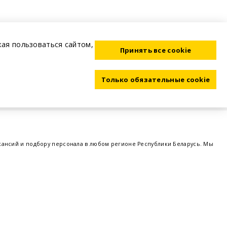
жая пользоваться сайтом,
Принять все cookie
Только обязательные cookie
акансий и подбору персонала в любом регионе Республики Беларусь. Мы
ме, а также размещаем объявления о проведении семинаров, тренингов,
 предприятий и резюме от потенциальных сотрудников,
работа в Минске
,
 поддержка - это все
BELRABOTA.by
om
Пользовательское соглашение