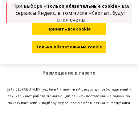
При выборе
все
«Только обязательные cookie»
сервисы Яндекс, в том числе «Карты», будут
отключены
Принять все cookie
Только обязательные cookie
Размещение в газете
Сайт
BELRABOTA.BY
- удобный и понятный ресурс для работодателей и
тех, кто ищет работу, помогающий решить поставленные задачи по
поиску вакансий и подбору персонала в любом регионе Республики
Беларусь. Мы предоставляем возможность найти работу в Минске по
всей Беларуси, т.е. получить актуальную информацию по вакантным
рабочим местам и резюме, а также размещаем объявления о
проведении семинаров, тренингов, курсов по освоению новых
специальностей и повышению квалификации сотрудников. Свежие