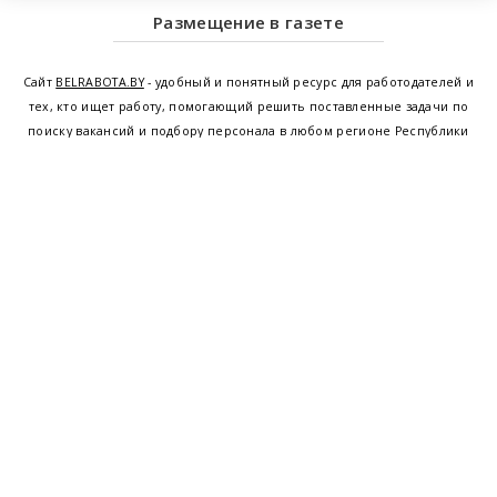
Размещение в газете
Сайт
BELRABOTA.BY
- удобный и понятный ресурс для работодателей и
тех, кто ищет работу, помогающий решить поставленные задачи по
поиску вакансий и подбору персонала в любом регионе Республики
Беларусь. Мы предоставляем возможность найти работу в Минске по
всей Беларуси, т.е. получить актуальную информацию по вакантным
рабочим местам и резюме, а также размещаем объявления о
проведении семинаров, тренингов, курсов по освоению новых
специальностей и повышению квалификации сотрудников. Свежие
вакансии для женщин и мужчин на сегодня от ведущих предприятий и
резюме от потенциальных сотрудников,
работа в Минске
,
Витебске
,
Гомеле
,
Гродно
,
Могилеве
,
Бресте
и других регионах Беларуси,
квалифицированная и оперативная поддержка - это все
BELRABOTA.by
Наш
© 2001—2026
Belmeta.com
партнер
Belrabota.by