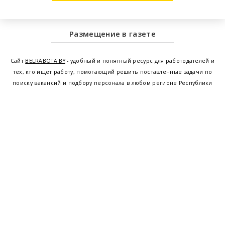
Размещение в газете
Сайт
BELRABOTA.BY
- удобный и понятный ресурс для работодателей и
тех, кто ищет работу, помогающий решить поставленные задачи по
поиску вакансий и подбору персонала в любом регионе Республики
Беларусь. Мы предоставляем возможность найти работу в Минске по
всей Беларуси, т.е. получить актуальную информацию по вакантным
рабочим местам и резюме, а также размещаем объявления о
проведении семинаров, тренингов, курсов по освоению новых
специальностей и повышению квалификации сотрудников. Свежие
вакансии для женщин и мужчин на сегодня от ведущих предприятий и
резюме от потенциальных сотрудников,
работа в Минске
,
Витебске
,
Гомеле
,
Гродно
,
Могилеве
,
Бресте
и других регионах Беларуси,
квалифицированная и оперативная поддержка - это все
BELRABOTA.by