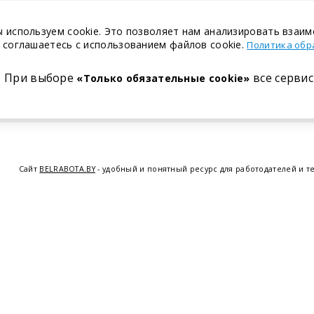
 используем cookie. Это позволяет нам анализировать взаим
 соглашаетесь с использованием файлов cookie.
Политика обр
При выборе
все сервис
«Только обязательные cookie»
Сайт
BELRABOTA.BY
- удобный и понятный ресурс для работодателей и т
предоставляем возможность найти работу в Минске по всей Беларуси, 
курсов по освоению новых специальностей и повышению квалификации с
Витебске
,
Гомеле
,
Гродно
,
Могил
© 2001—2026 Belrabota.by