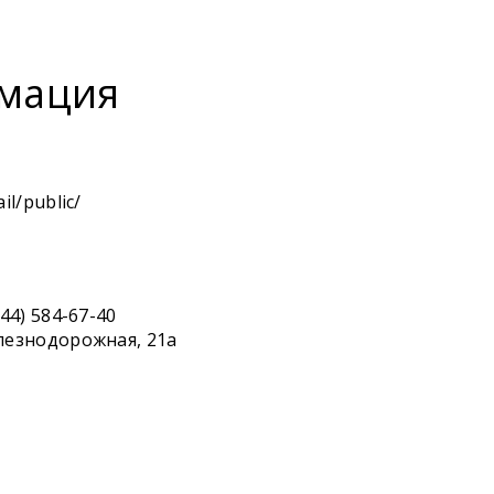
мация
il/public/
044) 584-67-40
Железнодорожная, 21а