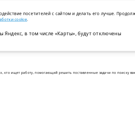
одействие посетителей с сайтом и делать его лучше. Продол
.
аботки cookie
ы Яндекс, в том числе «Карты», будут отключены
Размещение в газете
ех, кто ищет работу, помогающий решить поставленные задачи по поиску в
т.е. получить актуальную информацию по вакантным рабочим местам и резю
отрудников. Свежие вакансии для женщин и мужчин на сегодня от ведущих
еве
,
Бресте
и других регионах Беларуси, квалифицированная и оперативная
Belmeta.c
Наш партнер