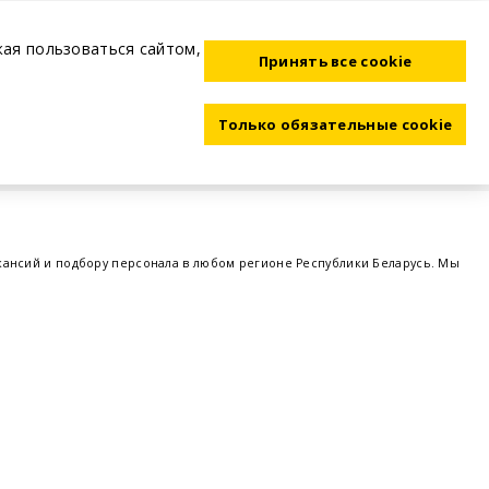
жая пользоваться сайтом,
Принять все cookie
Только обязательные cookie
акансий и подбору персонала в любом регионе Республики Беларусь. Мы
ме, а также размещаем объявления о проведении семинаров, тренингов,
 предприятий и резюме от потенциальных сотрудников,
работа в Минске
,
 поддержка - это все
BELRABOTA.by
om
Пользовательское соглашение
Политика обработки cookie
Политика обработки персональных данных