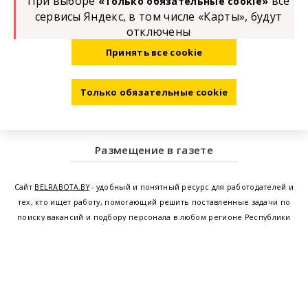
При выборе
все
«Только обязательные cookie»
сервисы Яндекс, в том числе «Карты», будут
отключены
Принять все cookie
Только обязательные cookie
Размещение в газете
Сайт
BELRABOTA.BY
- удобный и понятный ресурс для работодателей и
тех, кто ищет работу, помогающий решить поставленные задачи по
поиску вакансий и подбору персонала в любом регионе Республики
Беларусь. Мы предоставляем возможность найти работу в Минске по
всей Беларуси, т.е. получить актуальную информацию по вакантным
рабочим местам и резюме, а также размещаем объявления о
проведении семинаров, тренингов, курсов по освоению новых
специальностей и повышению квалификации сотрудников. Свежие