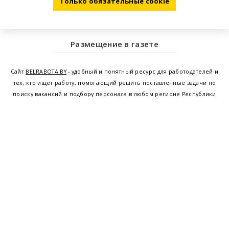
Только обязательные cookie
Размещение в газете
Сайт
BELRABOTA.BY
- удобный и понятный ресурс для работодателей и
тех, кто ищет работу, помогающий решить поставленные задачи по
поиску вакансий и подбору персонала в любом регионе Республики
Беларусь. Мы предоставляем возможность найти работу в Минске по
всей Беларуси, т.е. получить актуальную информацию по вакантным
рабочим местам и резюме, а также размещаем объявления о
проведении семинаров, тренингов, курсов по освоению новых
специальностей и повышению квалификации сотрудников. Свежие
вакансии для женщин и мужчин на сегодня от ведущих предприятий и
резюме от потенциальных сотрудников,
работа в Минске
,
Витебске
,
Гомеле
,
Гродно
,
Могилеве
,
Бресте
и других регионах Беларуси,
квалифицированная и оперативная поддержка - это все
BELRABOTA.by