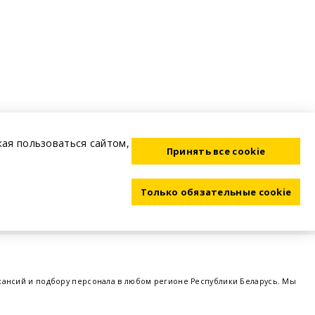
жая пользоваться сайтом,
Принять все cookie
Только обязательные cookie
акансий и подбору персонала в любом регионе Республики Беларусь. Мы
ме, а также размещаем объявления о проведении семинаров, тренингов,
 предприятий и резюме от потенциальных сотрудников,
работа в Минске
,