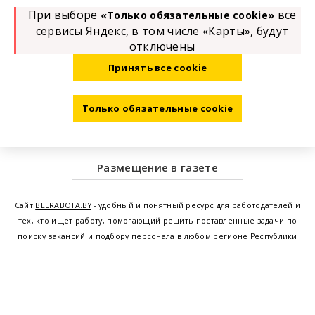
При выборе
все
«Только обязательные cookie»
сервисы Яндекс, в том числе «Карты», будут
отключены
Принять все cookie
Только обязательные cookie
Размещение в газете
Сайт
BELRABOTA.BY
- удобный и понятный ресурс для работодателей и
тех, кто ищет работу, помогающий решить поставленные задачи по
поиску вакансий и подбору персонала в любом регионе Республики
Беларусь. Мы предоставляем возможность найти работу в Минске по
всей Беларуси, т.е. получить актуальную информацию по вакантным
рабочим местам и резюме, а также размещаем объявления о
проведении семинаров, тренингов, курсов по освоению новых
специальностей и повышению квалификации сотрудников. Свежие