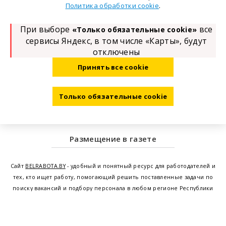
.
Политика обработки cookie
При выборе
все
«Только обязательные cookie»
сервисы Яндекс, в том числе «Карты», будут
отключены
Принять все cookie
Только обязательные cookie
Размещение в газете
Сайт
BELRABOTA.BY
- удобный и понятный ресурс для работодателей и
тех, кто ищет работу, помогающий решить поставленные задачи по
поиску вакансий и подбору персонала в любом регионе Республики
Беларусь. Мы предоставляем возможность найти работу в Минске по
всей Беларуси, т.е. получить актуальную информацию по вакантным
рабочим местам и резюме, а также размещаем объявления о